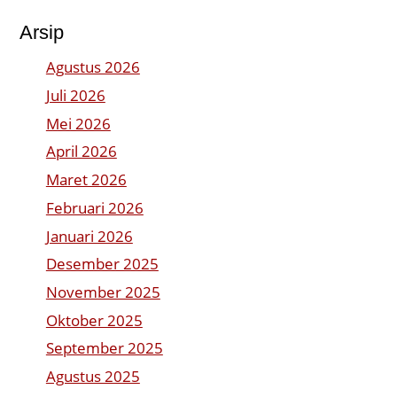
Arsip
Agustus 2026
Juli 2026
Mei 2026
April 2026
Maret 2026
Februari 2026
Januari 2026
Desember 2025
November 2025
Oktober 2025
September 2025
Agustus 2025