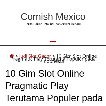
Cornish Mexico
Berita Harian, Info Judi, dan Artikel Menarik
>
Judi Slot Gacor
>
10 Gim Slot Online
Pragmatic Play Terutama Populer pada
Indonesia
10 Gim Slot Online
Pragmatic Play
Terutama Populer pada