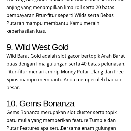
anjing yang menampilkan lima roll serta 20 batas
pembayaran.Fitur-fitur seperti Wilds serta Bebas
Putaran mampu membantu Kamu meraih
keberhasilan luas.
9. Wild West Gold
Wild Barat Gold adalah slot gacor bertopik Arah Barat
buas dengan lima gulungan serta 40 batas pelunasan.
Fitur-fitur menarik mirip Money Putar Ulang dan Free
Spins mampu membantu Anda memperoleh hadiah
besar.
10. Gems Bonanza
Gems Bonanza merupakan slot cluster serta topik
batu mulia yang memberikan feature Tumble dan
Putar Features apa seru.Bersama enam gulungan