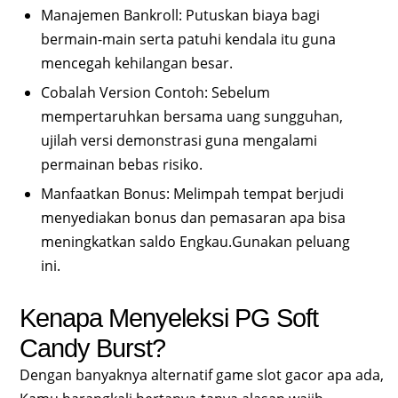
Manajemen Bankroll: Putuskan biaya bagi
bermain-main serta patuhi kendala itu guna
mencegah kehilangan besar.
Cobalah Version Contoh: Sebelum
mempertaruhkan bersama uang sungguhan,
ujilah versi demonstrasi guna mengalami
permainan bebas risiko.
Manfaatkan Bonus: Melimpah tempat berjudi
menyediakan bonus dan pemasaran apa bisa
meningkatkan saldo Engkau.Gunakan peluang
ini.
Kenapa Menyeleksi PG Soft
Candy Burst?
Dengan banyaknya alternatif game slot gacor apa ada,