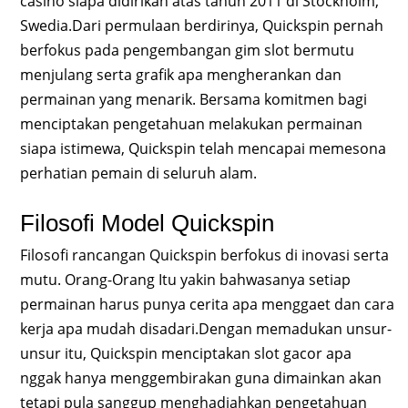
casino siapa didirikan atas tahun 2011 di Stockholm,
Swedia.Dari permulaan berdirinya, Quickspin pernah
berfokus pada pengembangan gim slot bermutu
menjulang serta grafik apa mengherankan dan
permainan yang menarik. Bersama komitmen bagi
menciptakan pengetahuan melakukan permainan
siapa istimewa, Quickspin telah mencapai memesona
perhatian pemain di seluruh alam.
Filosofi Model Quickspin
Filosofi rancangan Quickspin berfokus di inovasi serta
mutu. Orang-Orang Itu yakin bahwasanya setiap
permainan harus punya cerita apa menggaet dan cara
kerja apa mudah disadari.Dengan memadukan unsur-
unsur itu, Quickspin menciptakan slot gacor apa
nggak hanya menggembirakan guna dimainkan akan
tetapi pula sanggup menghadiahkan pengetahuan