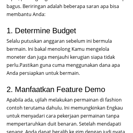
bagus. Beriringan adalah beberapa saran apa bisa
membantu Anda:
1. Determine Budget
Selalu putuskan anggaran sebelum ini bermula
bermain. Ini bakal menolong Kamu mengelola
moneter dan juga menjauhi kerugian siapa tidak
perlu.Pastikan guna cuma menggunakan dana apa
Anda persiapkan untuk bermain.
2. Manfaatkan Feature Demo
Apabila ada, ujilah melakukan permainan di fashion
contoh terutama dahulu. Ini memungkinkan Engkau
untuk menyadari cara pekerjaan permainan tanpa
mempertaruhkan duit benaran. Setelah mendapati
senang, Anda dapat beralih ke gim dengan judi nyata.