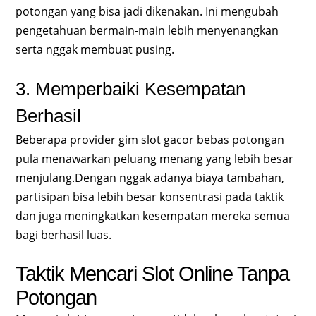
potongan yang bisa jadi dikenakan. Ini mengubah
pengetahuan bermain-main lebih menyenangkan
serta nggak membuat pusing.
3. Memperbaiki Kesempatan
Berhasil
Beberapa provider gim slot gacor bebas potongan
pula menawarkan peluang menang yang lebih besar
menjulang.Dengan nggak adanya biaya tambahan,
partisipan bisa lebih besar konsentrasi pada taktik
dan juga meningkatkan kesempatan mereka semua
bagi berhasil luas.
Taktik Mencari Slot Online Tanpa
Potongan