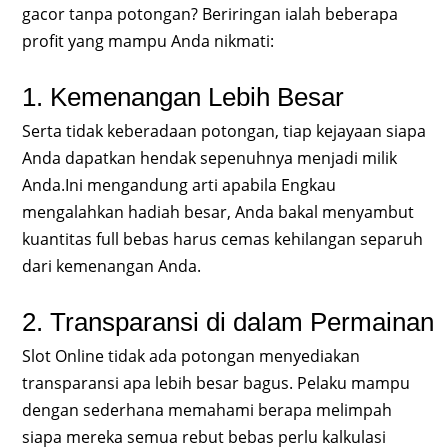
gacor tanpa potongan? Beriringan ialah beberapa
profit yang mampu Anda nikmati:
1. Kemenangan Lebih Besar
Serta tidak keberadaan potongan, tiap kejayaan siapa
Anda dapatkan hendak sepenuhnya menjadi milik
Anda.Ini mengandung arti apabila Engkau
mengalahkan hadiah besar, Anda bakal menyambut
kuantitas full bebas harus cemas kehilangan separuh
dari kemenangan Anda.
2. Transparansi di dalam Permainan
Slot Online tidak ada potongan menyediakan
transparansi apa lebih besar bagus. Pelaku mampu
dengan sederhana memahami berapa melimpah
siapa mereka semua rebut bebas perlu kalkulasi