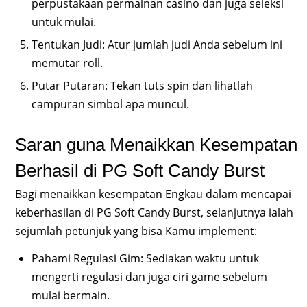
perpustakaan permainan casino dan juga seleksi
untuk mulai.
Tentukan Judi: Atur jumlah judi Anda sebelum ini
memutar roll.
Putar Putaran: Tekan tuts spin dan lihatlah
campuran simbol apa muncul.
Saran guna Menaikkan Kesempatan
Berhasil di PG Soft Candy Burst
Bagi menaikkan kesempatan Engkau dalam mencapai
keberhasilan di PG Soft Candy Burst, selanjutnya ialah
sejumlah petunjuk yang bisa Kamu implement:
Pahami Regulasi Gim: Sediakan waktu untuk
mengerti regulasi dan juga ciri game sebelum
mulai bermain.