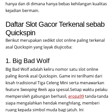
hanya dan di dimana hanya bebas kehilangan kualitas
kejadian bermain.
Daftar Slot Gacor Terkenal sebab
Quickspin
Berikut merupakan sedikit slot online paling terkenal
asal Quickspin yang layak diujicoba:
1. Big Bad Wolf
Big Bad Wolf adalah keliru nomor satu slot online
paling ikonik asal Quickspin. Game ini terilhami dari
kisah tradisional Tiga Celeng Mini serta menawarkan
feature
Swooping Reels
apa spesial.Setiap waktu pelaku
memperoleh gabungan berhasil,
eropa99
tanda-tanda
siapa mengalahkan hendak menghilang, memberi
ruang kepada simbol muda bagi jatuh. Ini