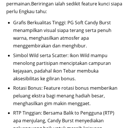
permainan.Beriringan ialah sedikit feature kunci siapa
perlu Engkau tahu:
Grafis Berkualitas Tinggi: PG Soft Candy Burst
menampilkan visual siapa terang serta penuh
warna, menghasilkan atmosfer apa
menggembirakan dan menghibur.
Simbol Wild serta Scatter: Ikon Wild mampu
menolong partisipan menciptakan campuran
kejayaan, padahal ikon Tebar membuka
aksesibilitas ke giliran bonus.
Rotasi Bonus: Feature rotasi bonus memberikan
peluang ekstra bagi menang hadiah besar,
menghasilkan gim makin menggaet.
RTP Tinggian: Bersama Balik to Pengguna (RTP)
apa menjulang, Candy Burst menyediakan