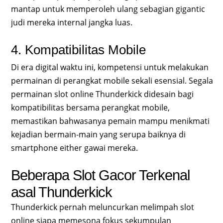
mantap untuk memperoleh ulang sebagian gigantic
judi mereka internal jangka luas.
4. Kompatibilitas Mobile
Di era digital waktu ini, kompetensi untuk melakukan
permainan di perangkat mobile sekali esensial. Segala
permainan slot online Thunderkick didesain bagi
kompatibilitas bersama perangkat mobile,
memastikan bahwasanya pemain mampu menikmati
kejadian bermain-main yang serupa baiknya di
smartphone either gawai mereka.
Beberapa Slot Gacor Terkenal
asal Thunderkick
Thunderkick pernah meluncurkan melimpah slot
online siapa memesona fokus sekumpulan