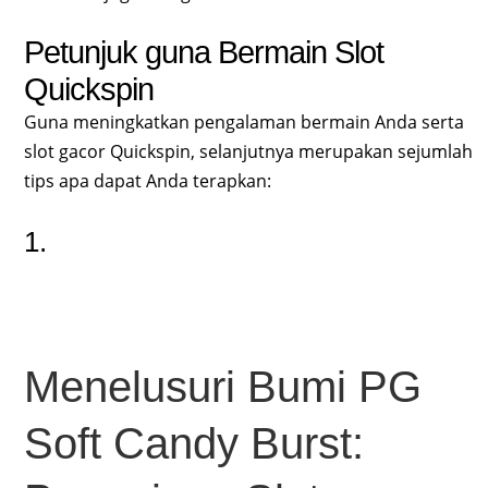
Petunjuk guna Bermain Slot
Quickspin
Guna meningkatkan pengalaman bermain Anda serta
slot gacor Quickspin, selanjutnya merupakan sejumlah
tips apa dapat Anda terapkan:
1.
Menelusuri Bumi PG
Soft Candy Burst: