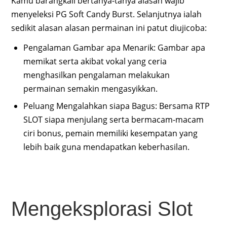
Kamu barangkali bertanya-tanya alasan wajib
menyeleksi PG Soft Candy Burst. Selanjutnya ialah
sedikit alasan alasan permainan ini patut diujicoba:
Pengalaman Gambar apa Menarik: Gambar apa
memikat serta akibat vokal yang ceria
menghasilkan pengalaman melakukan
permainan semakin mengasyikkan.
Peluang Mengalahkan siapa Bagus: Bersama RTP
SLOT siapa menjulang serta bermacam-macam
ciri bonus, pemain memiliki kesempatan yang
lebih baik guna mendapatkan keberhasilan.
Mengeksplorasi Slot