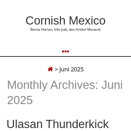
Cornish Mexico
Berita Harian, Info Judi, dan Artikel Menarik
>
Juni 2025
Monthly Archives: Juni
2025
Ulasan Thunderkick