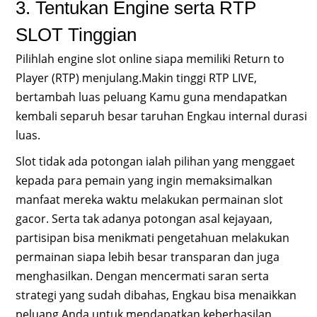
3. Tentukan Engine serta RTP
SLOT Tinggian
Pilihlah engine slot online siapa memiliki Return to
Player (RTP) menjulang.Makin tinggi RTP LIVE,
bertambah luas peluang Kamu guna mendapatkan
kembali separuh besar taruhan Engkau internal durasi
luas.
Slot tidak ada potongan ialah pilihan yang menggaet
kepada para pemain yang ingin memaksimalkan
manfaat mereka waktu melakukan permainan slot
gacor. Serta tak adanya potongan asal kejayaan,
partisipan bisa menikmati pengetahuan melakukan
permainan siapa lebih besar transparan dan juga
menghasilkan. Dengan mencermati saran serta
strategi yang sudah dibahas, Engkau bisa menaikkan
peluang Anda untuk mendapatkan keberhasilan