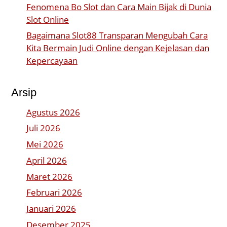
Fenomena Bo Slot dan Cara Main Bijak di Dunia
Slot Online
Bagaimana Slot88 Transparan Mengubah Cara
Kita Bermain Judi Online dengan Kejelasan dan
Kepercayaan
Arsip
Agustus 2026
Juli 2026
Mei 2026
April 2026
Maret 2026
Februari 2026
Januari 2026
Desember 2025