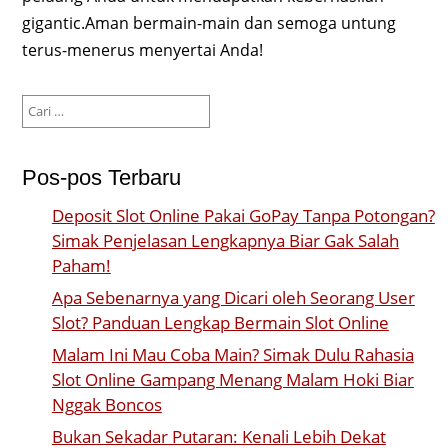
gigantic.Aman bermain-main dan semoga untung
terus-menerus menyertai Anda!
Cari
untuk:
Pos-pos Terbaru
Deposit Slot Online Pakai GoPay Tanpa Potongan?
Simak Penjelasan Lengkapnya Biar Gak Salah
Paham!
Apa Sebenarnya yang Dicari oleh Seorang User
Slot? Panduan Lengkap Bermain Slot Online
Malam Ini Mau Coba Main? Simak Dulu Rahasia
Slot Online Gampang Menang Malam Hoki Biar
Nggak Boncos
Bukan Sekadar Putaran: Kenali Lebih Dekat