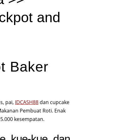
ckpot and
t Baker
)
s, pai,
IDCASH88
dan cupcake
 Makanan Pembuat Roti. Enak
 5.000 kesempatan.
e, kue-kue, dan