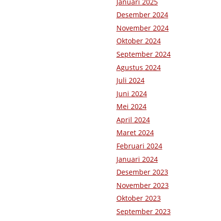
Januari 2025
Desember 2024
November 2024
Oktober 2024
September 2024
Agustus 2024
Juli 2024
Juni 2024
Mei 2024
April 2024
Maret 2024
Februari 2024
Januari 2024
Desember 2023
November 2023
Oktober 2023
September 2023