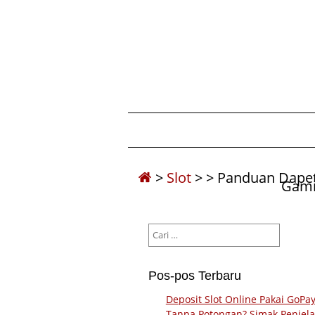
>
Slot
>
> Panduan Dapet 
Gami
Cari
untuk:
Pos-pos Terbaru
Deposit Slot Online Pakai GoPa
Tanpa Potongan? Simak Penjel