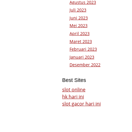
Agustus 2023
Juli 2023
Juni 2023
Mei 2023
April 2023
Maret 2023
Februari 2023
Januari 2023
Desember 2022
Best Sites
slot online
hk hari ini
slot gacor hari ini