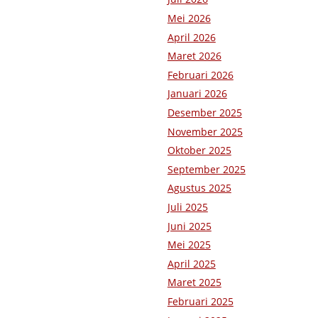
Mei 2026
April 2026
Maret 2026
Februari 2026
Januari 2026
Desember 2025
November 2025
Oktober 2025
September 2025
Agustus 2025
Juli 2025
Juni 2025
Mei 2025
April 2025
Maret 2025
Februari 2025