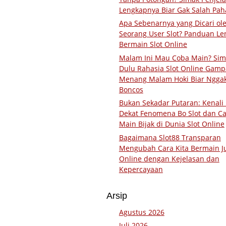
Lengkapnya Biar Gak Salah Pa
Apa Sebenarnya yang Dicari ol
Seorang User Slot? Panduan L
Bermain Slot Online
Malam Ini Mau Coba Main? Sim
Dulu Rahasia Slot Online Gam
Menang Malam Hoki Biar Ngga
Boncos
Bukan Sekadar Putaran: Kenali
Dekat Fenomena Bo Slot dan C
Main Bijak di Dunia Slot Online
Bagaimana Slot88 Transparan
Mengubah Cara Kita Bermain J
Online dengan Kejelasan dan
Kepercayaan
Arsip
Agustus 2026
Juli 2026