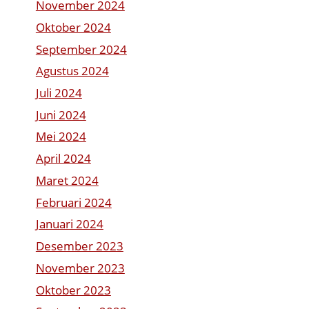
November 2024
Oktober 2024
September 2024
Agustus 2024
Juli 2024
Juni 2024
Mei 2024
April 2024
Maret 2024
Februari 2024
Januari 2024
Desember 2023
November 2023
Oktober 2023