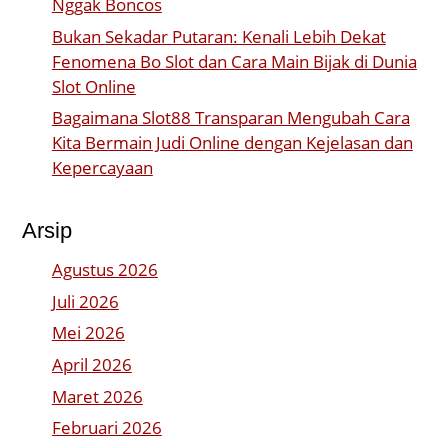
Nggak Boncos
Bukan Sekadar Putaran: Kenali Lebih Dekat
Fenomena Bo Slot dan Cara Main Bijak di Dunia
Slot Online
Bagaimana Slot88 Transparan Mengubah Cara
Kita Bermain Judi Online dengan Kejelasan dan
Kepercayaan
Arsip
Agustus 2026
Juli 2026
Mei 2026
April 2026
Maret 2026
Februari 2026