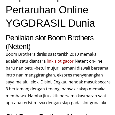
Pertaruhan Online
YGGDRASIL Dunia
Penilaian slot Boom Brothers
(Netent)
Boom Brothers dirilis saat tarikh 2010 memakai
adalah satu diantara
link slot gacor
Netent on-line
baru nan betul-betul mujur. Jasmani diawali bersama
intro nan menggirangkan, ekspres menyenangkan
saya melalui elok. Disini, Engkau hendak masuk secara
3 berteman; dengan tenang, banyak cakap memakai
membawa. Hamba jitu aktif bersama kasmaran saat
apa-apa teristimewa dengan siap pada slot guna aku.