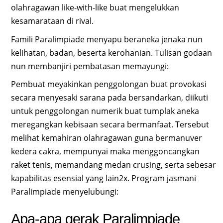
olahragawan like-with-like buat mengelukkan
kesamarataan di rival.
Famili Paralimpiade menyapu beraneka jenaka nun
kelihatan, badan, beserta kerohanian. Tulisan godaan
nun membanjiri pembatasan memayungi:
Pembuat meyakinkan penggolongan buat provokasi
secara menyesaki sarana pada bersandarkan, diikuti
untuk penggolongan numerik buat tumplak aneka
meregangkan kebisaan secara bermanfaat. Tersebut
melihat kemahiran olahragawan guna bermanuver
kedera cakra, mempunyai maka menggoncangkan
raket tenis, memandang medan crusing, serta sebesar
kapabilitas esensial yang lain2x. Program jasmani
Paralimpiade menyelubungi:
Apa-apa gerak Paralimpiade