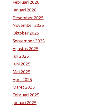
Februari 2026
Januari 2026
Desember 2025
November 2025
Oktober 2025
September 2025
Agustus 2025
Juli 2025
Juni 2025
Mei 2025
April 2025
Maret 2025
Februari 2025
Januari 2025