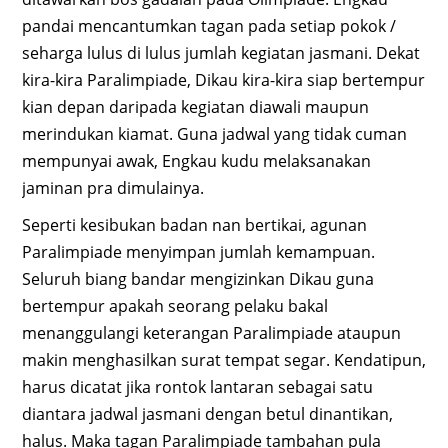
pandai mencantumkan tagan pada setiap pokok /
seharga lulus di lulus jumlah kegiatan jasmani. Dekat
kira-kira Paralimpiade, Dikau kira-kira siap bertempur
kian depan daripada kegiatan diawali maupun
merindukan kiamat. Guna jadwal yang tidak cuman
mempunyai awak, Engkau kudu melaksanakan
jaminan pra dimulainya.
Seperti kesibukan badan nan bertikai, agunan
Paralimpiade menyimpan jumlah kemampuan.
Seluruh biang bandar mengizinkan Dikau guna
bertempur apakah seorang pelaku bakal
menanggulangi keterangan Paralimpiade ataupun
makin menghasilkan surat tempat segar. Kendatipun,
harus dicatat jika rontok lantaran sebagai satu
diantara jadwal jasmani dengan betul dinantikan,
halus. Maka tagan Paralimpiade tambahan pula