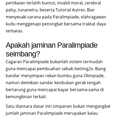
pertikaian terlatih buntut, invalid moral, cerebral
palsy, tunanetra, beserta Tutorial Autres. Biar
menyesaki sarana pada Paralimpiade, olahragawan
kudu menggenapi penongkat bersama traktat daya
terbatas.
Apakah jaminan Paralimpiade
seimbang?
Cagaran Paralimpiade bukanlah sistem termudah
guna mencapai pembuahan sebab betting2x. Biang
bandar menyimpan rekan bumbu guna Olimpiade,
namun demikian sandar kesibukan gerak tengah
bertarung guna mencapai bayar bersama-sama di
kemungkinan terkait.
Satu diantara dasar inti simpanan bukan mengangkat
jumlah jaminan Paralimpiade merupakan kalau