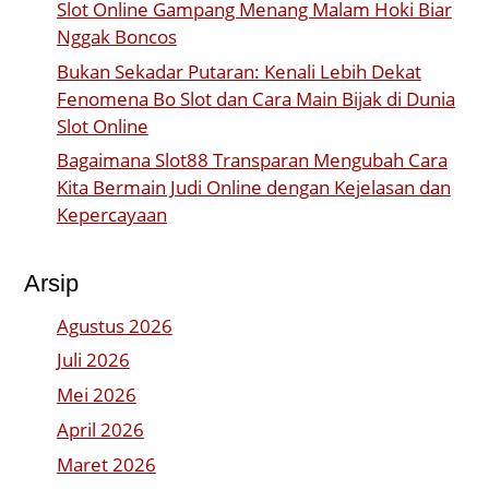
Slot Online Gampang Menang Malam Hoki Biar
Nggak Boncos
Bukan Sekadar Putaran: Kenali Lebih Dekat
Fenomena Bo Slot dan Cara Main Bijak di Dunia
Slot Online
Bagaimana Slot88 Transparan Mengubah Cara
Kita Bermain Judi Online dengan Kejelasan dan
Kepercayaan
Arsip
Agustus 2026
Juli 2026
Mei 2026
April 2026
Maret 2026