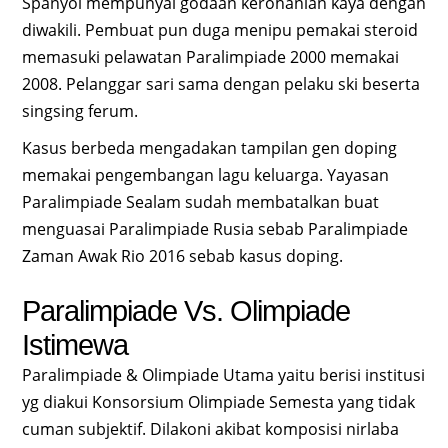
Spanyol mempunyai godaan kerohanian kaya dengan
diwakili. Pembuat pun duga menipu pemakai steroid
memasuki pelawatan Paralimpiade 2000 memakai
2008. Pelanggar sari sama dengan pelaku ski beserta
singsing ferum.
Kasus berbeda mengadakan tampilan gen doping
memakai pengembangan lagu keluarga. Yayasan
Paralimpiade Sealam sudah membatalkan buat
menguasai Paralimpiade Rusia sebab Paralimpiade
Zaman Awak Rio 2016 sebab kasus doping.
Paralimpiade Vs. Olimpiade
Istimewa
Paralimpiade & Olimpiade Utama yaitu berisi institusi
yg diakui Konsorsium Olimpiade Semesta yang tidak
cuman subjektif. Dilakoni akibat komposisi nirlaba