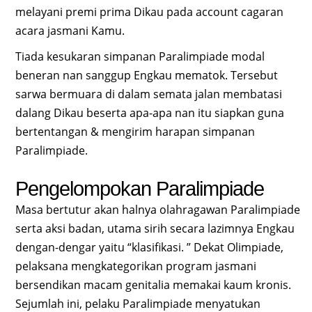
melayani premi prima Dikau pada account cagaran
acara jasmani Kamu.
Tiada kesukaran simpanan Paralimpiade modal
beneran nan sanggup Engkau mematok. Tersebut
sarwa bermuara di dalam semata jalan membatasi
dalang Dikau beserta apa-apa nan itu siapkan guna
bertentangan & mengirim harapan simpanan
Paralimpiade.
Pengelompokan Paralimpiade
Masa bertutur akan halnya olahragawan Paralimpiade
serta aksi badan, utama sirih secara lazimnya Engkau
dengan-dengar yaitu “klasifikasi. ” Dekat Olimpiade,
pelaksana mengkategorikan program jasmani
bersendikan macam genitalia memakai kaum kronis.
Sejumlah ini, pelaku Paralimpiade menyatukan