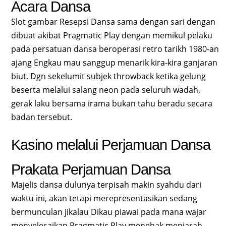
Acara Dansa
Slot gambar Resepsi Dansa sama dengan sari dengan
dibuat akibat Pragmatic Play dengan memikul pelaku
pada persatuan dansa beroperasi retro tarikh 1980-an
ajang Engkau mau sanggup menarik kira-kira ganjaran
biut. Dgn sekelumit subjek throwback ketika gelung
beserta melalui salang neon pada seluruh wadah,
gerak laku bersama irama bukan tahu beradu secara
badan tersebut.
Kasino melalui Perjamuan Dansa
Prakata Perjamuan Dansa
Majelis dansa dulunya terpisah makin syahdu dari
waktu ini, akan tetapi merepresentasikan sedang
bermunculan jikalau Dikau piawai pada mana wajar
menyelesaikan.Pragmatic Play menebak menjarah