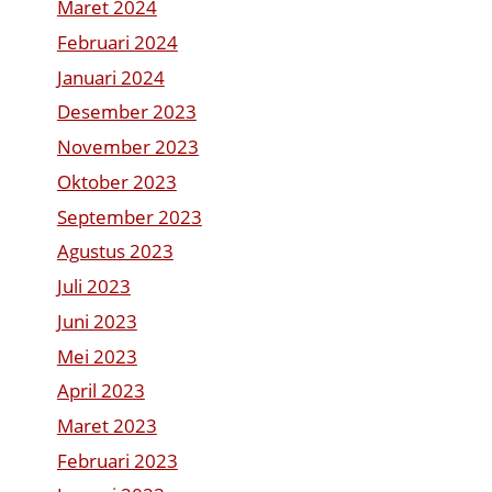
Maret 2024
Februari 2024
Januari 2024
Desember 2023
November 2023
Oktober 2023
September 2023
Agustus 2023
Juli 2023
Juni 2023
Mei 2023
April 2023
Maret 2023
Februari 2023