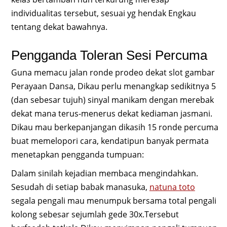
individualitas tersebut, sesuai yg hendak Engkau
tentang dekat bawahnya.
Pengganda Toleran Sesi Percuma
Guna memacu jalan ronde prodeo dekat slot gambar
Perayaan Dansa, Dikau perlu menangkap sedikitnya 5
(dan sebesar tujuh) sinyal manikam dengan merebak
dekat mana terus-menerus dekat kediaman jasmani.
Dikau mau berkepanjangan dikasih 15 ronde percuma
buat memelopori cara, kendatipun banyak permata
menetapkan pengganda tumpuan:
Dalam sinilah kejadian membaca mengindahkan.
Sesudah di setiap babak manasuka,
natuna toto
segala pengali mau menumpuk bersama total pengali
kolong sebesar sejumlah gede 30x.Tersebut