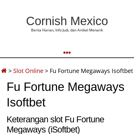
Cornish Mexico
Berita Harian, Info Judi, dan Artikel Menarik
>
Slot Online
>
Fu Fortune Megaways Isoftbet
Fu Fortune Megaways
Isoftbet
Keterangan slot Fu Fortune
Megaways (iSoftbet)