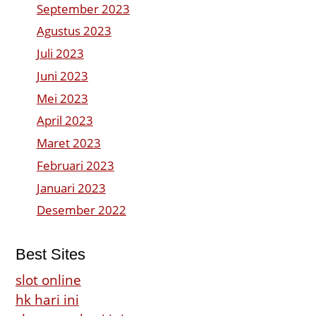
September 2023
Agustus 2023
Juli 2023
Juni 2023
Mei 2023
April 2023
Maret 2023
Februari 2023
Januari 2023
Desember 2022
Best Sites
slot online
hk hari ini