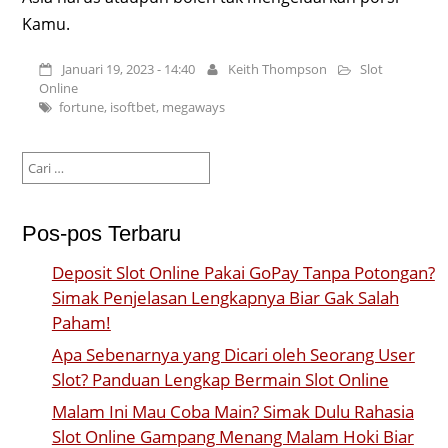
Kamu.
Januari 19, 2023 - 14:40
Keith Thompson
Slot
Online
fortune
,
isoftbet
,
megaways
Cari
untuk:
Pos-pos Terbaru
Deposit Slot Online Pakai GoPay Tanpa Potongan?
Simak Penjelasan Lengkapnya Biar Gak Salah
Paham!
Apa Sebenarnya yang Dicari oleh Seorang User
Slot? Panduan Lengkap Bermain Slot Online
Malam Ini Mau Coba Main? Simak Dulu Rahasia
Slot Online Gampang Menang Malam Hoki Biar