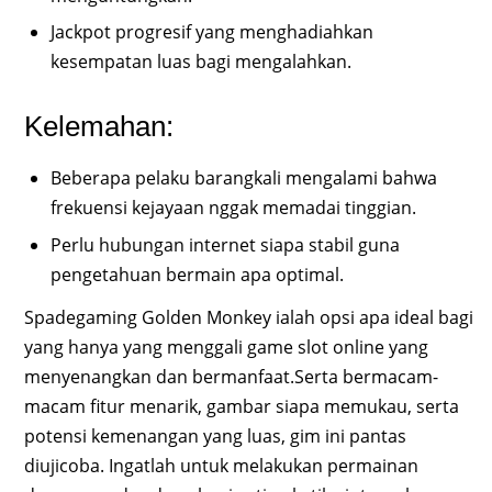
Jackpot progresif yang menghadiahkan
kesempatan luas bagi mengalahkan.
Kelemahan:
Beberapa pelaku barangkali mengalami bahwa
frekuensi kejayaan nggak memadai tinggian.
Perlu hubungan internet siapa stabil guna
pengetahuan bermain apa optimal.
Spadegaming Golden Monkey ialah opsi apa ideal bagi
yang hanya yang menggali game slot online yang
menyenangkan dan bermanfaat.Serta bermacam-
macam fitur menarik, gambar siapa memukau, serta
potensi kemenangan yang luas, gim ini pantas
diujicoba. Ingatlah untuk melakukan permainan