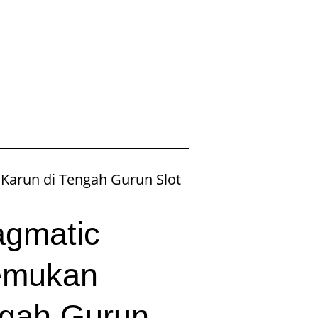
Karun di Tengah Gurun Slot
agmatic
nemukan
ngah Gurun