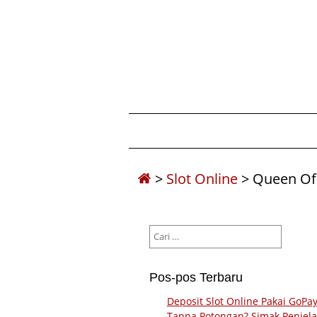
>
Slot Online
>
Queen Of 
Cari
untuk:
Pos-pos Terbaru
Deposit Slot Online Pakai GoPa
Tanpa Potongan? Simak Penjel