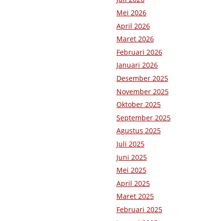
Mei 2026
April 2026
Maret 2026
Februari 2026
Januari 2026
Desember 2025
November 2025
Oktober 2025
September 2025
Agustus 2025
Juli 2025
Juni 2025
Mei 2025
April 2025
Maret 2025
Februari 2025