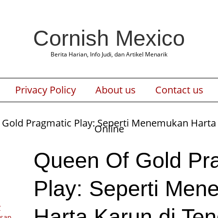
Cornish Mexico
Berita Harian, Info Judi, dan Artikel Menarik
Privacy Policy
About us
Contact us
Gold Pragmatic Play: Seperti Menemukan Harta 
Online
Queen Of Gold Pr
Play: Seperti Me
y
Harta Karun di Te
asan