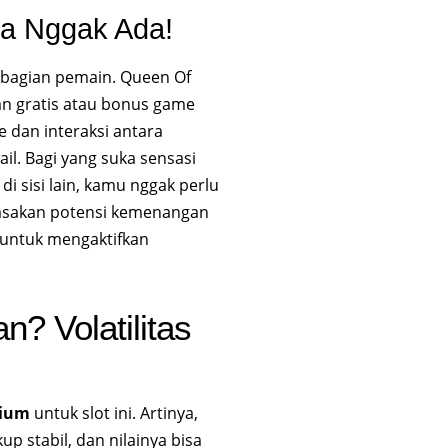
ata Nggak Ada!
sebagian pemain. Queen Of
ran gratis atau bonus game
 dan interaksi antara
il. Bagi yang suka sensasi
di sisi lain, kamu nggak perlu
asakan potensi kemenangan
 untuk mengaktifkan
? Volatilitas
ium
untuk slot ini. Artinya,
 stabil, dan nilainya bisa