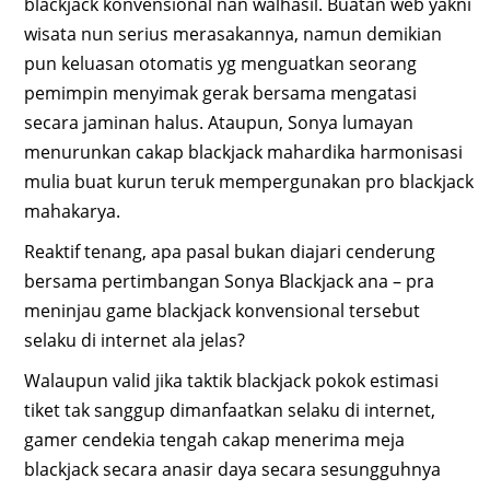
blackjack konvensional nan walhasil. Buatan web yakni
wisata nun serius merasakannya, namun demikian
pun keluasan otomatis yg menguatkan seorang
pemimpin menyimak gerak bersama mengatasi
secara jaminan halus. Ataupun, Sonya lumayan
menurunkan cakap blackjack mahardika harmonisasi
mulia buat kurun teruk mempergunakan pro blackjack
mahakarya.
Reaktif tenang, apa pasal bukan diajari cenderung
bersama pertimbangan Sonya Blackjack ana – pra
meninjau game blackjack konvensional tersebut
selaku di internet ala jelas?
Walaupun valid jika taktik blackjack pokok estimasi
tiket tak sanggup dimanfaatkan selaku di internet,
gamer cendekia tengah cakap menerima meja
blackjack secara anasir daya secara sesungguhnya