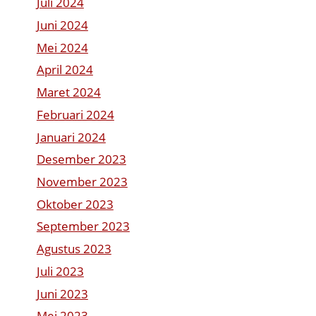
Juli 2024
Juni 2024
Mei 2024
April 2024
Maret 2024
Februari 2024
Januari 2024
Desember 2023
November 2023
Oktober 2023
September 2023
Agustus 2023
Juli 2023
Juni 2023
Mei 2023