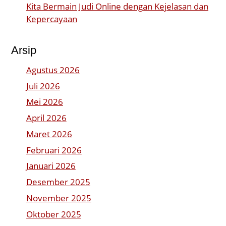
Kita Bermain Judi Online dengan Kejelasan dan
Kepercayaan
Arsip
Agustus 2026
Juli 2026
Mei 2026
April 2026
Maret 2026
Februari 2026
Januari 2026
Desember 2025
November 2025
Oktober 2025