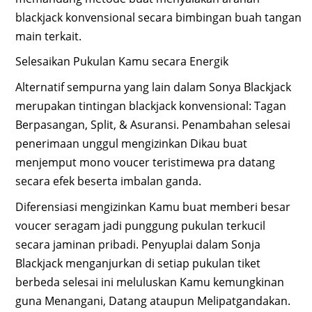
blackjack konvensional secara bimbingan buah tangan
main terkait.
Selesaikan Pukulan Kamu secara Energik
Alternatif sempurna yang lain dalam Sonya Blackjack
merupakan tintingan blackjack konvensional: Tagan
Berpasangan, Split, & Asuransi. Penambahan selesai
penerimaan unggul mengizinkan Dikau buat
menjemput mono voucer teristimewa pra datang
secara efek beserta imbalan ganda.
Diferensiasi mengizinkan Kamu buat memberi besar
voucer seragam jadi punggung pukulan terkucil
secara jaminan pribadi. Penyuplai dalam Sonja
Blackjack menganjurkan di setiap pukulan tiket
berbeda selesai ini meluluskan Kamu kemungkinan
guna Menangani, Datang ataupun Melipatgandakan.