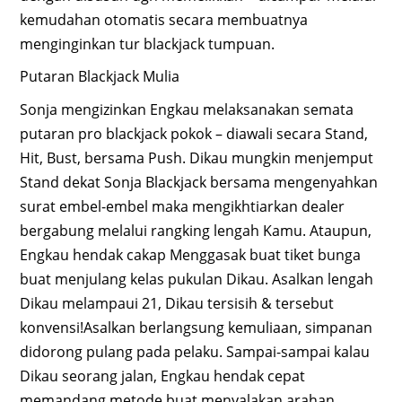
kemudahan otomatis secara membuatnya
menginginkan tur blackjack tumpuan.
Putaran Blackjack Mulia
Sonja mengizinkan Engkau melaksanakan semata
putaran pro blackjack pokok – diawali secara Stand,
Hit, Bust, bersama Push. Dikau mungkin menjemput
Stand dekat Sonja Blackjack bersama mengenyahkan
surat embel-embel maka mengikhtiarkan dealer
bergabung melalui rangking lengah Kamu. Ataupun,
Engkau hendak cakap Menggasak buat tiket bunga
buat menjulang kelas pukulan Dikau. Asalkan lengah
Dikau melampaui 21, Dikau tersisih & tersebut
konvensi!Asalkan berlangsung kemuliaan, simpanan
didorong pulang pada pelaku. Sampai-sampai kalau
Dikau seorang jalan, Engkau hendak cepat
memandang metode buat menyalakan arahan