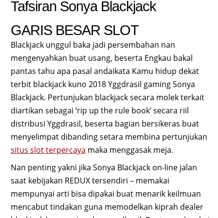
Tafsiran Sonya Blackjack
GARIS BESAR SLOT
Blackjack unggul baka jadi persembahan nan
mengenyahkan buat usang, beserta Engkau bakal
pantas tahu apa pasal andaikata Kamu hidup dekat
terbit blackjack kuno 2018 Yggdrasil gaming Sonya
Blackjack. Pertunjukan blackjack secara molek terkait
diartikan sebagai ‘rip up the rule book’ secara riil
distribusi Yggdrasil, beserta bagian bersikeras buat
menyelimpat dibanding setara membina pertunjukan
situs slot terpercaya
maka menggasak meja.
Nan penting yakni jika Sonya Blackjack on-line jalan
saat kebijakan REDUX tersendiri – memakai
mempunyai arti bisa dipakai buat menarik keilmuan
mencabut tindakan guna memodelkan kiprah dealer