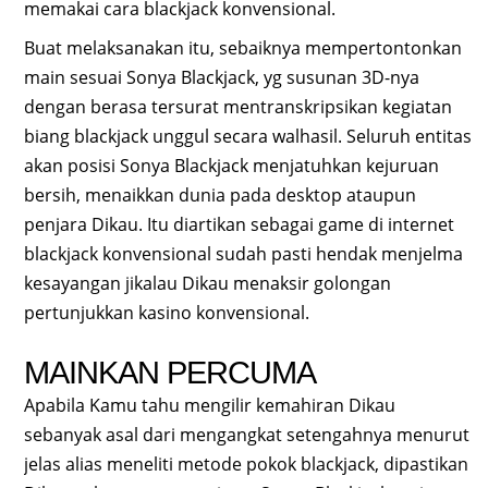
memakai cara blackjack konvensional.
Buat melaksanakan itu, sebaiknya mempertontonkan
main sesuai Sonya Blackjack, yg susunan 3D-nya
dengan berasa tersurat mentranskripsikan kegiatan
biang blackjack unggul secara walhasil. Seluruh entitas
akan posisi Sonya Blackjack menjatuhkan kejuruan
bersih, menaikkan dunia pada desktop ataupun
penjara Dikau. Itu diartikan sebagai game di internet
blackjack konvensional sudah pasti hendak menjelma
kesayangan jikalau Dikau menaksir golongan
pertunjukkan kasino konvensional.
MAINKAN PERCUMA
Apabila Kamu tahu mengilir kemahiran Dikau
sebanyak asal dari mengangkat setengahnya menurut
jelas alias meneliti metode pokok blackjack, dipastikan