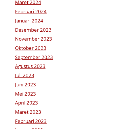
Maret 2024
Februari 2024
Januari 2024
Desember 2023
November 2023
Oktober 2023
September 2023
Agustus 2023
Juli 2023
Juni 2023
Mei 2023
April 2023
Maret 2023
Februari 2023