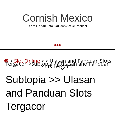
Cornish Mexico
Berita Harian, Info Judi, dan Artikel Menarik
>
Slot Online
>
> Ulasan and Panduan Slots
Tergacor">Subtopia >> Ulasan and Panduan
Slots Tergacor
Subtopia >> Ulasan
and Panduan Slots
Tergacor