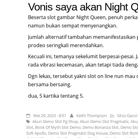
Vonis saya akan Night 
Beserta slot gambar Night Queen, penuh perkar
namun bukan sempat menyenangkan.
Jumlah alternatif tambahan memanifestasikan 
prodeo seringkali merendahkan.
Kecuali ini, temanya sekelumit berpesai-pesai
rada vibrasi kecemasan, akan tetapi tiada den
Dgn lekas, tersebut yakni slot on line nun mau
bersama bersaing.
dua, 5 kartika tentang 5.
Mei 29, 2023 - 8:51
Keith Thompson
Situs Gacor
Akun Demo Slot Pg Shop
,
Akun Demo Slot Pragmatic
,
Aku
Slot
,
Book Of Myth Slot Demo
,
Demo Bonanza Slot
,
Demo Slo
Soft Apollo
,
Demo Slot Pragmatic Dog House
,
Demo Slot Rom