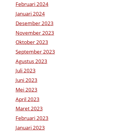
Februari 2024
Januari 2024
Desember 2023
November 2023
Oktober 2023
September 2023
Agustus 2023
Juli 2023
Juni 2023
Mei 2023
April 2023
Maret 2023
Februari 2023
Januari 2023