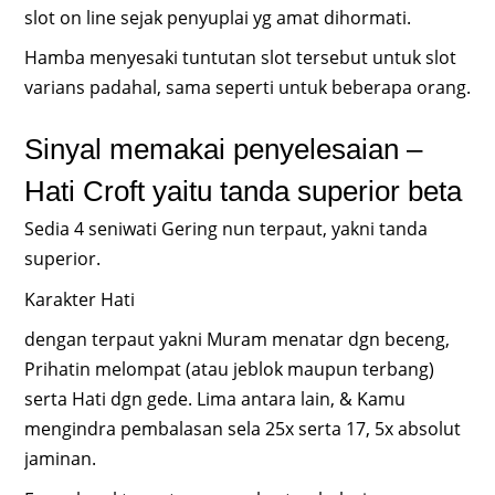
slot on line sejak penyuplai yg amat dihormati.
Hamba menyesaki tuntutan slot tersebut untuk slot
varians padahal, sama seperti untuk beberapa orang.
Sinyal memakai penyelesaian –
Hati Croft yaitu tanda superior beta
Sedia 4 seniwati Gering nun terpaut, yakni tanda
superior.
Karakter Hati
dengan terpaut yakni Muram menatar dgn beceng,
Prihatin melompat (atau jeblok maupun terbang)
serta Hati dgn gede. Lima antara lain, & Kamu
mengindra pembalasan sela 25x serta 17, 5x absolut
jaminan.