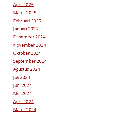
April 2025
Maret 2025
Februari 2025
Januari 2025
Desember 2024
November 2024
Oktober 2024
September 2024
Agustus 2024
Juli 2024
Juni 2024
Mei 2024
April 2024
Maret 2024