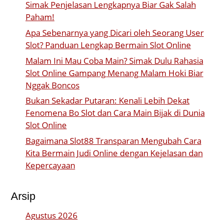
Simak Penjelasan Lengkapnya Biar Gak Salah
Paham!
Apa Sebenarnya yang Dicari oleh Seorang User
Slot? Panduan Lengkap Bermain Slot Online
Malam Ini Mau Coba Main? Simak Dulu Rahasia
Slot Online Gampang Menang Malam Hoki Biar
Nggak Boncos
Bukan Sekadar Putaran: Kenali Lebih Dekat
Fenomena Bo Slot dan Cara Main Bijak di Dunia
Slot Online
Bagaimana Slot88 Transparan Mengubah Cara
Kita Bermain Judi Online dengan Kejelasan dan
Kepercayaan
Arsip
Agustus 2026