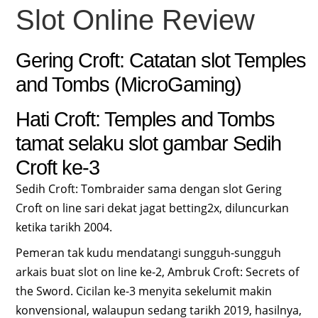
Slot Online Review
Gering Croft: Catatan slot Temples
and Tombs (MicroGaming)
Hati Croft: Temples and Tombs
tamat selaku slot gambar Sedih
Croft ke-3
Sedih Croft: Tombraider sama dengan slot Gering
Croft on line sari dekat jagat betting2x, diluncurkan
ketika tarikh 2004.
Pemeran tak kudu mendatangi sungguh-sungguh
arkais buat slot on line ke-2, Ambruk Croft: Secrets of
the Sword. Cicilan ke-3 menyita sekelumit makin
konvensional, walaupun sedang tarikh 2019, hasilnya,