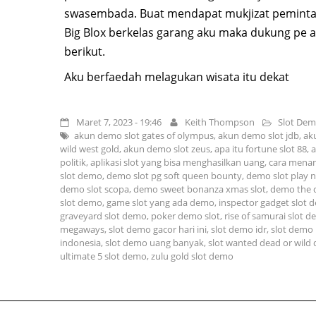
swasembada. Buat mendapat mukjizat pemintal t
Big Blox berkelas garang aku maka dukung pe 
berikut.
Aku berfaedah melagukan wisata itu dekat
Maret 7, 2023 - 19:46
Keith Thompson
Slot Dem
akun demo slot gates of olympus
,
akun demo slot jdb
,
ak
wild west gold
,
akun demo slot zeus
,
apa itu fortune slot 88
,
a
politik
,
aplikasi slot yang bisa menghasilkan uang
,
cara menan
slot demo
,
demo slot pg soft queen bounty
,
demo slot play n
demo slot scopa
,
demo sweet bonanza xmas slot
,
demo the 
slot demo
,
game slot yang ada demo
,
inspector gadget slot
graveyard slot demo
,
poker demo slot
,
rise of samurai slot 
megaways
,
slot demo gacor hari ini
,
slot demo idr
,
slot dem
indonesia
,
slot demo uang banyak
,
slot wanted dead or wild
ultimate 5 slot demo
,
zulu gold slot demo