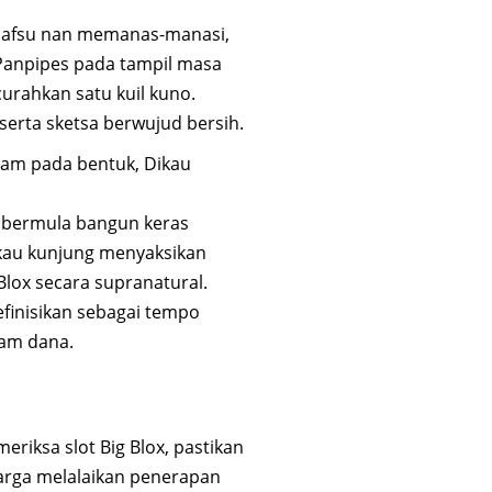
 nafsu nan memanas-manasi,
 Panpipes pada tampil masa
ahkan satu kuil kuno.
serta sketsa berwujud bersih.
enam pada bentuk, Dikau
 bermula bangun keras
gkau kunjung menyaksikan
lox secara supranatural.
finisikan sebagai tempo
gam dana.
iksa slot Big Blox, pastikan
rga melalaikan penerapan