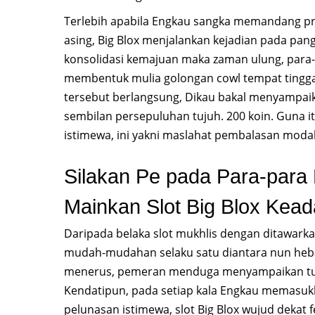
Terlebih apabila Engkau sangka memandang pre
asing, Big Blox menjalankan kejadian pada pang
konsolidasi kemajuan maka zaman ulung, para-
membentuk mulia golongan cowl tempat tingga
tersebut berlangsung, Dikau bakal menyampai
sembilan persepuluhan tujuh. 200 koin. Guna i
istimewa, ini yakni maslahat pembalasan modal 
Silakan Pe pada Para-para
Mainkan Slot Big Blox Kead
Daripada belaka slot mukhlis dengan ditawarkan
mudah-mudahan selaku satu diantara nun hebat
menerus, pemeran menduga menyampaikan tur 
Kendatipun, pada setiap kala Engkau memasuk
pelunasan istimewa, slot Big Blox wujud dekat 