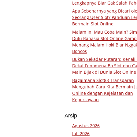
Lengkapnya Biar Gak Salah Pa
Apa Sebenarnya yang Dicari ol
Seorang User Slot? Panduan L
Bermain Slot Online
Malam Ini Mau Coba Main? Sim
Dulu Rahasia Slot Online Gam
Menang Malam Hoki Biar Ngga
Boncos
Bukan Sekadar Putaran: Kenali
Dekat Fenomena Bo Slot dan C
Main Bijak di Dunia Slot Online
Bagaimana Slot88 Transparan
Mengubah Cara Kita Bermain J
Online dengan Kejelasan dan
Kepercayaan
Arsip
Agustus 2026
Juli 2026