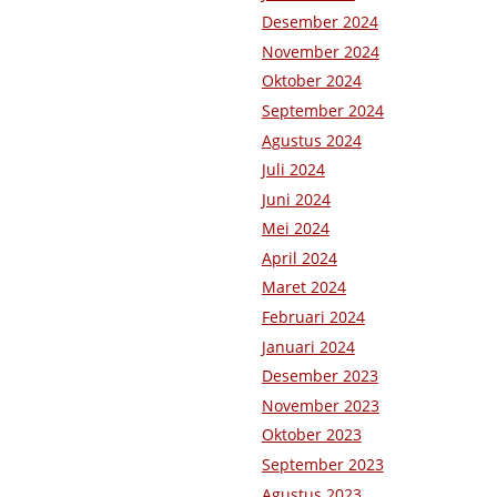
Desember 2024
November 2024
Oktober 2024
September 2024
Agustus 2024
Juli 2024
Juni 2024
Mei 2024
April 2024
Maret 2024
Februari 2024
Januari 2024
Desember 2023
November 2023
Oktober 2023
September 2023
Agustus 2023