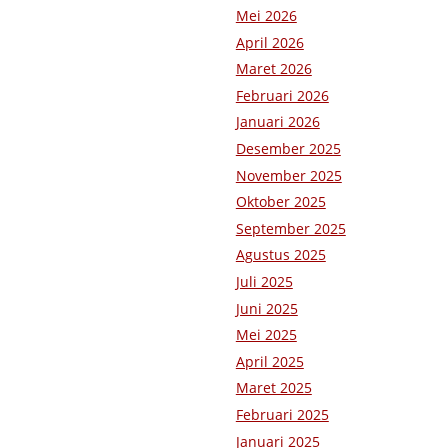
Mei 2026
April 2026
Maret 2026
Februari 2026
Januari 2026
Desember 2025
November 2025
Oktober 2025
September 2025
Agustus 2025
Juli 2025
Juni 2025
Mei 2025
April 2025
Maret 2025
Februari 2025
Januari 2025