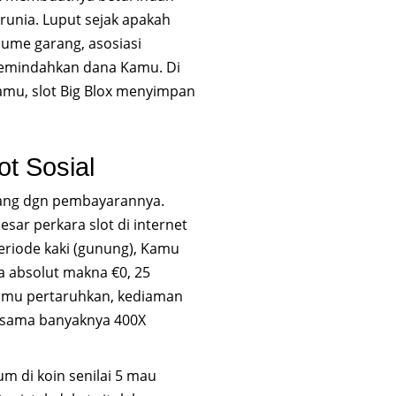
unia. Luput sejak apakah
ume garang, asosiasi
emindahkan dana Kamu. Di
u, slot Big Blox menyimpan
t Sosial
ndang dgn pembayarannya.
sar perkara slot di internet
eriode kaki (gunung), Kamu
a absolut makna €0, 25
amu pertaruhkan, kediaman
l sama banyaknya 400X
m di koin senilai 5 mau