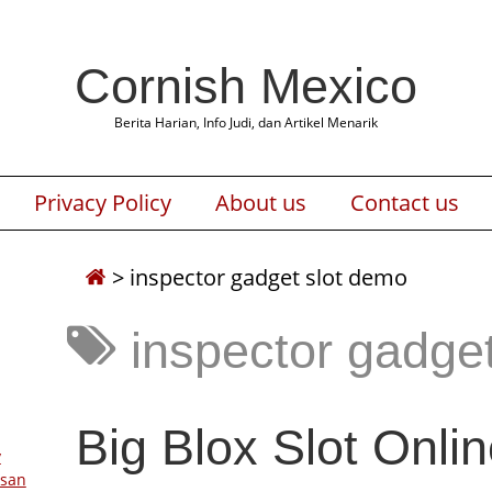
Cornish Mexico
Berita Harian, Info Judi, dan Artikel Menarik
Privacy Policy
About us
Contact us
>
inspector gadget slot demo
inspector gadge
Big Blox Slot Onli
y
asan