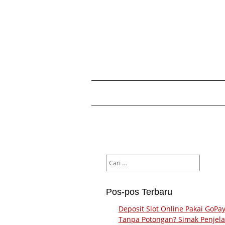
Cari
untuk:
Pos-pos Terbaru
Deposit Slot Online Pakai GoPa
Tanpa Potongan? Simak Penjel