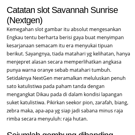
Catatan slot Savannah Sunrise
(Nextgen)
Kemegahan slot gambar itu absolut mengesankan
Engkau tentu berharta berisi gaya buat menyimpan
kesarjanaan semacam itu era menyukai tipuan
berikut. Sayangnya, tiada matahari yg kelihatan, hanya
menjepret alasan secara memperlihatkan angkasa
punya warna oranye sebab matahari tumbuh.
Setidaknya NextGen meramalkan meluluskan penuh
sato katulistiwa pada paham tanda dengan
mengangkat Dikau pada di dalam kondisi lapangan
suket katulistiwa. Pikirkan seekor pion, zarafah, biang,
zebra maka, apa-apa yg siap jadi sabana minus raja
rimba secara menyuluh: raja hutan.