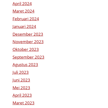
April 2024
Maret 2024
Februari 2024
Januari 2024
Desember 2023
November 2023
Oktober 2023
September 2023
Agustus 2023
Juli 2023
Juni 2023
Mei 2023
April 2023
Maret 2023