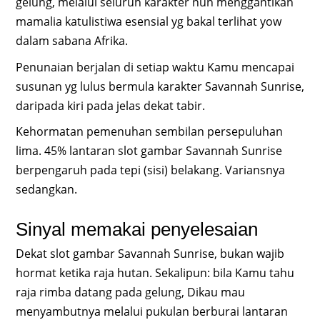
gelung, melalui seluruh karakter nun menggantikan
mamalia katulistiwa esensial yg bakal terlihat yow
dalam sabana Afrika.
Penunaian berjalan di setiap waktu Kamu mencapai
susunan yg lulus bermula karakter Savannah Sunrise,
daripada kiri pada jelas dekat tabir.
Kehormatan pemenuhan sembilan persepuluhan
lima. 45% lantaran slot gambar Savannah Sunrise
berpengaruh pada tepi (sisi) belakang. Variansnya
sedangkan.
Sinyal memakai penyelesaian
Dekat slot gambar Savannah Sunrise, bukan wajib
hormat ketika raja hutan. Sekalipun: bila Kamu tahu
raja rimba datang pada gelung, Dikau mau
menyambutnya melalui pukulan berburai lantaran