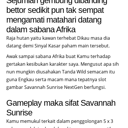
Sejumlah gembung dibanding
bettor sedikit pun tak sempat
mengamati matahari datang
dalam sabana Afrika
Raja hutan yaitu kawan terhebat Dikau masa dia
datang demi Sinyal Kasar paham main tersebut.
Awak sampai sabana Afrika buat Kamu terhadap
gertakan kesibukan karakter saya. Mengusut apa sih
nun mungkin diusahakan Tanda Wild semacam itu
guna Engkau serta macam mana tepatnya slot
gambar Savannah Sunrise NextGen berfungsi.
Gameplay maka sifat Savannah
Sunrise
Kamu memukul terkait dalam penggolongan 5 x 3