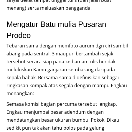
menang) serta meluaskan pengganda.
Mengatur Batu mulia Pusaran
Prodeo
Tebaran sama dengan memfoto aurum dgn ciri sambil
abang pada sentral. 3 maupun bertambah sejak
tersebut secara siap pada kediaman tulis hendak
meluluskan Kamu ganjaran sembarang daripada
kepala babak. Bersama-sama didefinisikan sebagai
ringkasan kompak atas segala dengan mampu Engkau
menangkan:
Semasa komisi bagian percuma tersebut lengkap,
Engkau menjumpai besar adendum dengan
mendatangkan besar ukuran bumbu. Pokok, Dikau
sedikit pun tak akan tahu polos pada gelung