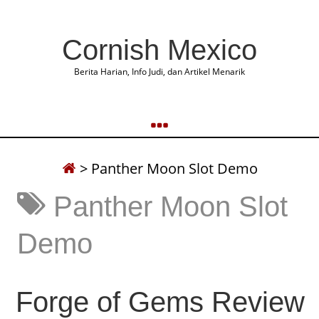
Cornish Mexico
Berita Harian, Info Judi, dan Artikel Menarik
>
Panther Moon Slot Demo
Panther Moon Slot
Demo
Forge of Gems Review