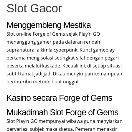
Slot Gacor
Menggembleng Mestika
Slot on-line Forge of Gems sejak Play’n GO
menanggung gamer pada dataran rendah
supranatural alkimia cyberpunk. Kunci gameplay
pertama mengisolasi setingkat sifat dengan pegari
beserta melalui kaskade. Kecuali ini, di setiap situasi
subtil tamat jadi jadi Dikau menyimpan kemampuan
beribu-ribu metode buat unggul.
Kasino secara Forge of Gems
Mukadimah Slot Forge of Gems
Slot Play’n GO mempunyai wibawa guna menyiarkan
bervariasi subjek maka sketsa. Pemeran menaksir