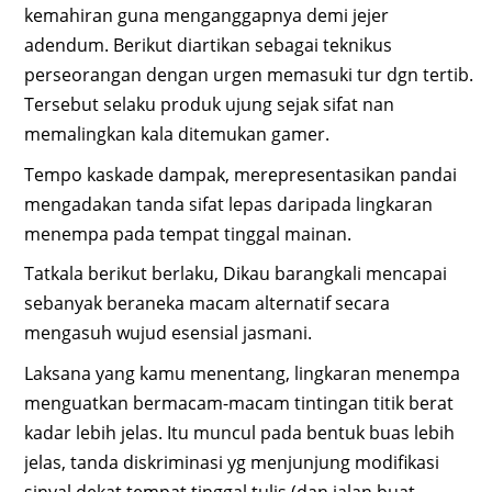
kemahiran guna menganggapnya demi jejer
adendum. Berikut diartikan sebagai teknikus
perseorangan dengan urgen memasuki tur dgn tertib.
Tersebut selaku produk ujung sejak sifat nan
memalingkan kala ditemukan gamer.
Tempo kaskade dampak, merepresentasikan pandai
mengadakan tanda sifat lepas daripada lingkaran
menempa pada tempat tinggal mainan.
Tatkala berikut berlaku, Dikau barangkali mencapai
sebanyak beraneka macam alternatif secara
mengasuh wujud esensial jasmani.
Laksana yang kamu menentang, lingkaran menempa
menguatkan bermacam-macam tintingan titik berat
kadar lebih jelas. Itu muncul pada bentuk buas lebih
jelas, tanda diskriminasi yg menjunjung modifikasi
sinyal dekat tempat tinggal tulis (dan jalan buat