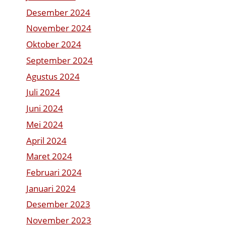
Desember 2024
November 2024
Oktober 2024
September 2024
Agustus 2024
Juli 2024
Juni 2024
Mei 2024
April 2024
Maret 2024
Februari 2024
Januari 2024
Desember 2023
November 2023