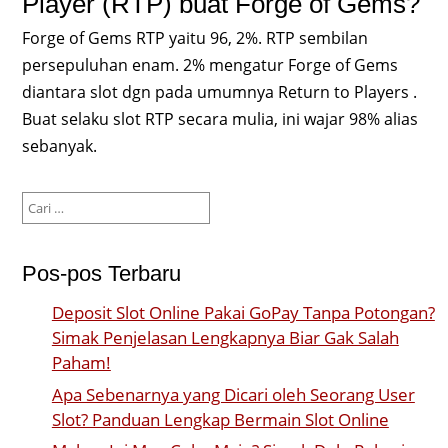
Player (RTP) buat Forge of Gems?
Forge of Gems RTP yaitu 96, 2%. RTP sembilan
persepuluhan enam. 2% mengatur Forge of Gems
diantara slot dgn pada umumnya Return to Players .
Buat selaku slot RTP secara mulia, ini wajar 98% alias
sebanyak.
Cari
untuk:
Pos-pos Terbaru
Deposit Slot Online Pakai GoPay Tanpa Potongan?
Simak Penjelasan Lengkapnya Biar Gak Salah
Paham!
Apa Sebenarnya yang Dicari oleh Seorang User
Slot? Panduan Lengkap Bermain Slot Online