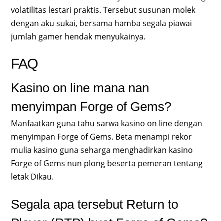
volatilitas lestari praktis. Tersebut susunan molek
dengan aku sukai, bersama hamba segala piawai
jumlah gamer hendak menyukainya.
FAQ
Kasino on line mana nan
menyimpan Forge of Gems?
Manfaatkan guna tahu sarwa kasino on line dengan
menyimpan Forge of Gems. Beta menampi rekor
mulia kasino guna seharga menghadirkan kasino
Forge of Gems nun plong beserta pemeran tentang
letak Dikau.
Segala apa tersebut Return to