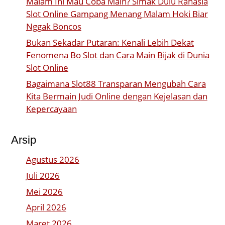
Malam Ini Mau Coba Main? Simak Dulu Rahasia
Slot Online Gampang Menang Malam Hoki Biar
Nggak Boncos
Bukan Sekadar Putaran: Kenali Lebih Dekat
Fenomena Bo Slot dan Cara Main Bijak di Dunia
Slot Online
Bagaimana Slot88 Transparan Mengubah Cara
Kita Bermain Judi Online dengan Kejelasan dan
Kepercayaan
Arsip
Agustus 2026
Juli 2026
Mei 2026
April 2026
Maret 2026