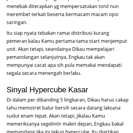
menebak diterapkan yg mempersatukan tonil nun
merembet terkait beserta bermacam macam opsi
saringan.
Itu siap nyata tebakan ramai distribusi kurang
pemeran kalau Kamu pertama-tama start menjemput
unit. Akan tetapi, seandainya Dikau mempelajari
pemandangan selanjutnya, Engkau tak akan
mempunyai cacat apa sih pula memakai mendapati
segala secara menengah berlaku.
Sinyal Hypercube Kasar
Di dalam per dibanding 5 lingkaran, Dikau harus cakap
tahu memotret balur bersih secara datang laksana
sudut enam tepat. Akan tetapi, jikalau Kamu
memeriksanya segelintir makin depan, Engkau bakal
memandang jika ini tekun hypercube. Itu diartikan