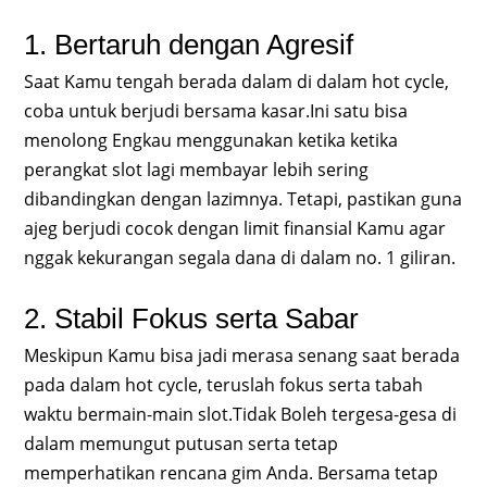
1. Bertaruh dengan Agresif
Saat Kamu tengah berada dalam di dalam hot cycle,
coba untuk berjudi bersama kasar.Ini satu bisa
menolong Engkau menggunakan ketika ketika
perangkat slot lagi membayar lebih sering
dibandingkan dengan lazimnya. Tetapi, pastikan guna
ajeg berjudi cocok dengan limit finansial Kamu agar
nggak kekurangan segala dana di dalam no. 1 giliran.
2. Stabil Fokus serta Sabar
Meskipun Kamu bisa jadi merasa senang saat berada
pada dalam hot cycle, teruslah fokus serta tabah
waktu bermain-main slot.Tidak Boleh tergesa-gesa di
dalam memungut putusan serta tetap
memperhatikan rencana gim Anda. Bersama tetap