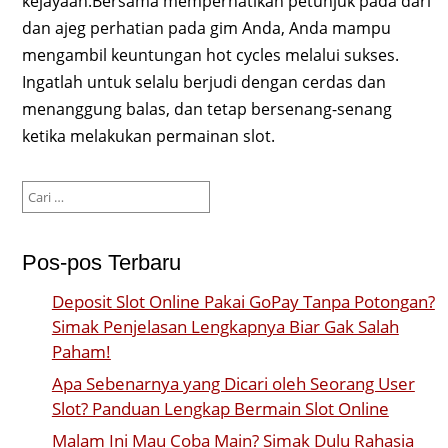
kejayaan.Bersama memperhatikan petunjuk pada dari
dan ajeg perhatian pada gim Anda, Anda mampu
mengambil keuntungan hot cycles melalui sukses.
Ingatlah untuk selalu berjudi dengan cerdas dan
menanggung balas, dan tetap bersenang-senang
ketika melakukan permainan slot.
Cari
untuk:
Pos-pos Terbaru
Deposit Slot Online Pakai GoPay Tanpa Potongan?
Simak Penjelasan Lengkapnya Biar Gak Salah
Paham!
Apa Sebenarnya yang Dicari oleh Seorang User
Slot? Panduan Lengkap Bermain Slot Online
Malam Ini Mau Coba Main? Simak Dulu Rahasia