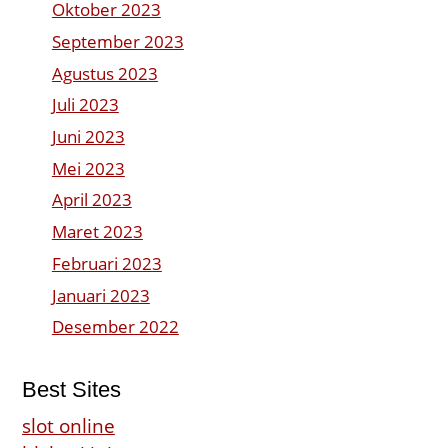
Oktober 2023
September 2023
Agustus 2023
Juli 2023
Juni 2023
Mei 2023
April 2023
Maret 2023
Februari 2023
Januari 2023
Desember 2022
Best Sites
slot online