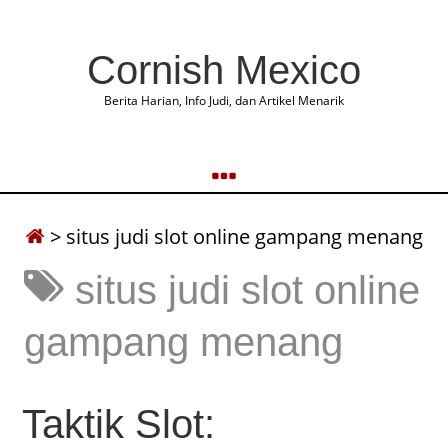
Cornish Mexico
Berita Harian, Info Judi, dan Artikel Menarik
>
situs judi slot online gampang menang
situs judi slot online
gampang menang
Taktik Slot: