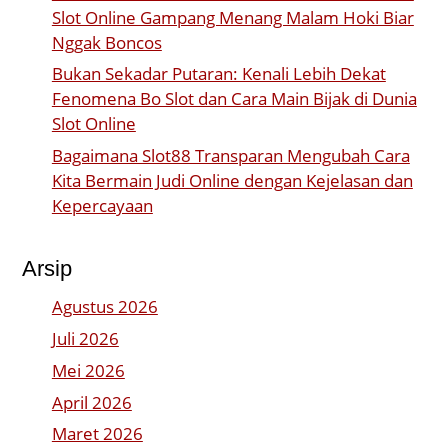
Slot Online Gampang Menang Malam Hoki Biar
Nggak Boncos
Bukan Sekadar Putaran: Kenali Lebih Dekat
Fenomena Bo Slot dan Cara Main Bijak di Dunia
Slot Online
Bagaimana Slot88 Transparan Mengubah Cara
Kita Bermain Judi Online dengan Kejelasan dan
Kepercayaan
Arsip
Agustus 2026
Juli 2026
Mei 2026
April 2026
Maret 2026