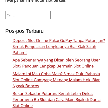
rival paham memutar slot terkait.
Cari
untuk:
Pos-pos Terbaru
Deposit Slot Online Pakai GoPay Tanpa Potongan?
Simak Penjelasan Lengkapnya Biar Gak Salah
Paham!
Apa Sebenarnya yang Dicari oleh Seorang User
Slot? Panduan Lengkap Bermain Slot Online
Malam Ini Mau Coba Main? Simak Dulu Rahasia
Slot Online Gampang Menang Malam Hoki Biar
Nggak Boncos
Bukan Sekadar Putaran: Kenali Lebih Dekat
Fenomena Bo Slot dan Cara Main Bijak di Dunia
Slot Online