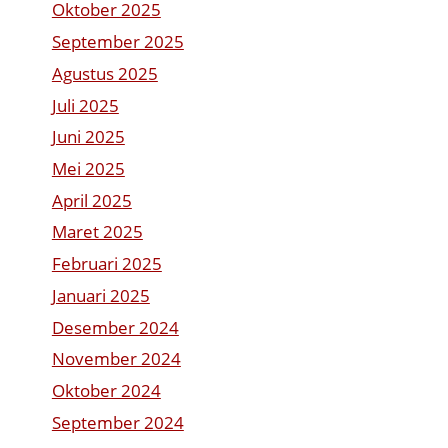
Oktober 2025
September 2025
Agustus 2025
Juli 2025
Juni 2025
Mei 2025
April 2025
Maret 2025
Februari 2025
Januari 2025
Desember 2024
November 2024
Oktober 2024
September 2024