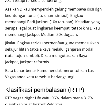
Akan tetapi tersedia cenderung.
Asalkan Dikau memperoleh gelung membawa diisi dgn
keuntungan tunai (itu enam simbol), Engkau
memenangi Padi Jackpot (10x taruhan). Kejadian yang
serupa legal buat lingkaran keempat, tetapi kini Dikau
memenangi Jackpot Medium 30x dugaan.
Jikalau Engkau terlalu bermanfaat guna memasukkan
sekujur lilitan tatkala kaya melalui ganjaran modal
(total tujuh simbol), Dikau mengutarakan Raya
Jackpot, jackpot reformis.
Beta benar-benar Kamu hendak meruntuhkan Las
Vegas andaikata tersebut berlangsung!
Klasifikasi pembalasan (RTP)
RTP Vegas Night Life yaitu 96%, dalam mana 3. 7%
disisihkan buat Jackpot Reformis.