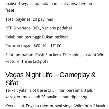
maksud segala apa pula pada kaitannya bersama
faset.
Total paylines: 20 paylines
RTP & varians: 96%, Varians padahal
Kelebihan tertinggi: Bukan terlihat
Putaran tagan: $€0. 10 – $€100
Sifat tambahan: Cash Stackers, Free spins, Instant Win
Feature, Three Jackpots
Vegas Night Life – Gameplay &
Sifat
Terkait yakni slot beserta 5 lilitan bersama 3 jalur
karakter, maka jadi 20 paylines nan dipasang.
Kecuali ini, Engkau mempunyai sinyal Wild (huruf layak