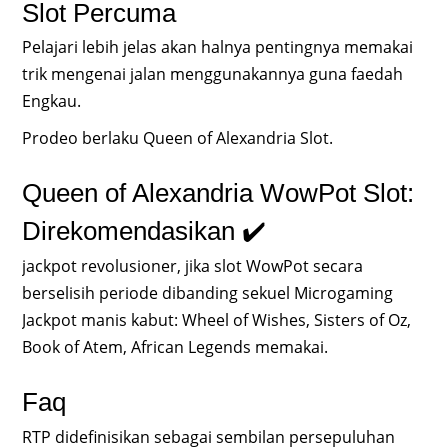
Slot Percuma
Pelajari lebih jelas akan halnya pentingnya memakai
trik mengenai jalan menggunakannya guna faedah
Engkau.
Prodeo berlaku Queen of Alexandria Slot.
Queen of Alexandria WowPot Slot:
Direkomendasikan ✔️
jackpot revolusioner, jika slot WowPot secara
berselisih periode dibanding sekuel Microgaming
Jackpot manis kabut: Wheel of Wishes, Sisters of Oz,
Book of Atem, African Legends memakai.
Faq
RTP didefinisikan sebagai sembilan persepuluhan