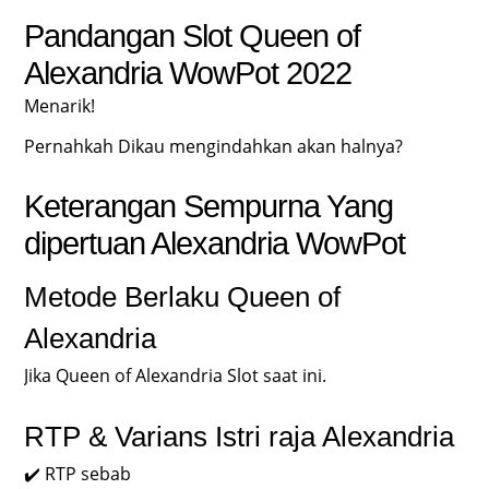
Pandangan Slot Queen of
Alexandria WowPot 2022
Menarik!
Pernahkah Dikau mengindahkan akan halnya?
Keterangan Sempurna Yang
dipertuan Alexandria WowPot
Metode Berlaku Queen of
Alexandria
Jika Queen of Alexandria Slot saat ini.
RTP & Varians Istri raja Alexandria
✔️ RTP sebab