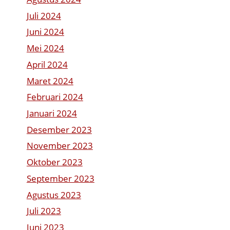
Juli 2024
Juni 2024
Mei 2024
April 2024
Maret 2024
Februari 2024
Januari 2024
Desember 2023
November 2023
Oktober 2023
September 2023
Agustus 2023
Juli 2023
Juni 2023