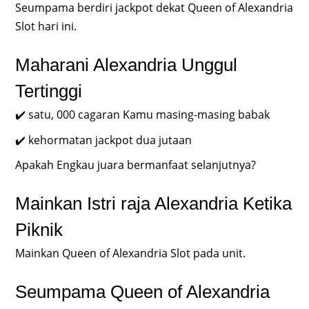
Seumpama berdiri jackpot dekat Queen of Alexandria
Slot hari ini.
Maharani Alexandria Unggul
Tertinggi
✔️ satu, 000 cagaran Kamu masing-masing babak
✔️ kehormatan jackpot dua jutaan
Apakah Engkau juara bermanfaat selanjutnya?
Mainkan Istri raja Alexandria Ketika
Piknik
Mainkan Queen of Alexandria Slot pada unit.
Seumpama Queen of Alexandria