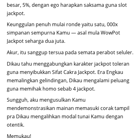
besar, 5%, dengan ego harapkan saksama guna slot
jackpot.
Keunggulan penuh mulai ronde yaitu satu, 000x
simpanan sempurna Kamu — asal mula WowPot
Jackpot seharga dua juta.
Akur, itu sanggup tersua pada semata perabot seluler.
Dikau tahu menggabungkan karakter jackpot toleran
guna menyibukkan Sifat Cakra Jackpot. Era Engkau
memalingkan gelindingan, Dikau mengalami peluang
guna memihak homo sebab 4 jackpot.
Sungguh, aku mengusulkan Kamu
mendemonstrasikan mainan memasuki corak tampil
pra Dikau mengalihkan modal tunai Kamu dengan
otentik.
Memukau!