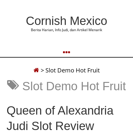
Cornish Mexico
Berita Harian, Info Judi, dan Artikel Menarik
>
Slot Demo Hot Fruit
Slot Demo Hot Fruit
Queen of Alexandria
Judi Slot Review