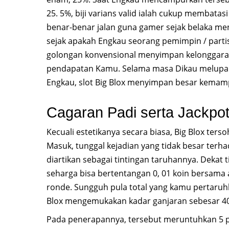
25. 5%, biji varians valid ialah cukup membatas
benar-benar jalan guna gamer sejak belaka m
sejak apakah Engkau seorang pemimpin / parti
golongan konvensional menyimpan kelonggar
pendapatan Kamu. Selama masa Dikau melupa
Engkau, slot Big Blox menyimpan besar kema
Cagaran Padi serta Jackpo
Kecuali estetikanya secara biasa, Big Blox te
Masuk, tunggal kejadian yang tidak besar terhad
diartikan sebagai tintingan taruhannya. Dekat 
seharga bisa bertentangan 0, 01 koin bersama a
ronde. Sungguh pula total yang kamu pertaru
Blox mengemukakan kadar ganjaran sebesar 400
Pada penerapannya, tersebut meruntuhkan 5 pih