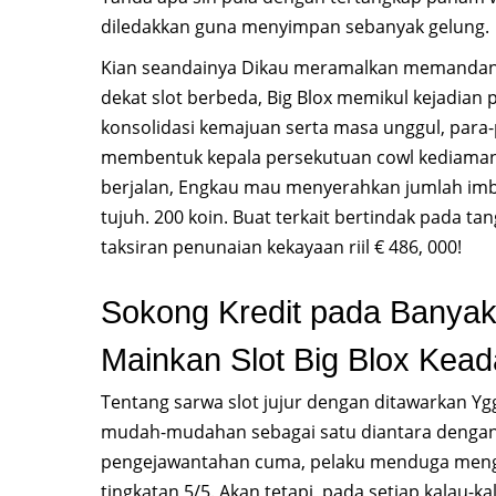
diledakkan guna menyimpan sebanyak gelung.
Kian seandainya Dikau meramalkan memandang
dekat slot berbeda, Big Blox memikul kejadian p
konsolidasi kemajuan serta masa unggul, para-
membentuk kepala persekutuan cowl kediaman j
berjalan, Engkau mau menyerahkan jumlah im
tujuh. 200 koin. Buat terkait bertindak pada tan
taksiran penunaian kekayaan riil € 486, 000!
Sokong Kredit pada Banya
Mainkan Slot Big Blox Kead
Tentang sarwa slot jujur dengan ditawarkan Ygg
mudah-mudahan sebagai satu diantara dengan
pengejawantahan cuma, pelaku menduga meng
tingkatan 5/5. Akan tetapi, pada setiap kala