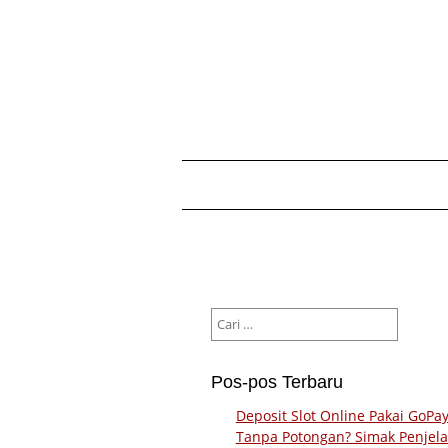
Cari
untuk:
Pos-pos Terbaru
Deposit Slot Online Pakai GoPa
Tanpa Potongan? Simak Penjel