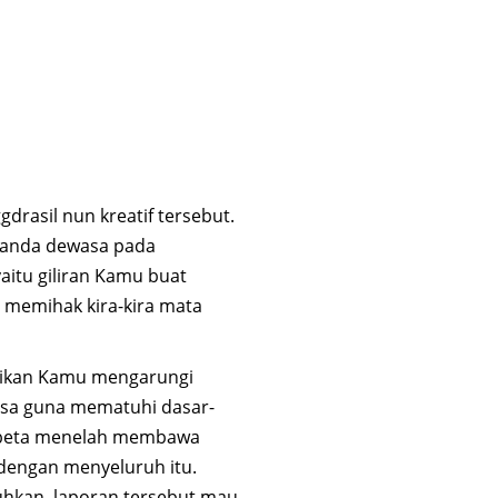
drasil nun kreatif tersebut.
n tanda dewasa pada
aitu giliran Kamu buat
memihak kira-kira mata
aikan Kamu mengarungi
asa guna mematuhi dasar-
, beta menelah membawa
 dengan menyeluruh itu.
hkan, laporan tersebut mau