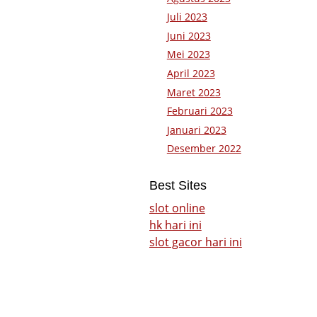
Juli 2023
Juni 2023
Mei 2023
April 2023
Maret 2023
Februari 2023
Januari 2023
Desember 2022
Best Sites
slot online
hk hari ini
slot gacor hari ini