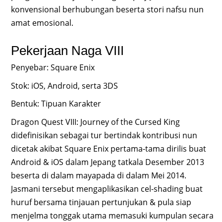
konvensional berhubungan beserta stori nafsu nun
amat emosional.
Pekerjaan Naga VIII
Penyebar: Square Enix
Stok: iOS, Android, serta 3DS
Bentuk: Tipuan Karakter
Dragon Quest VIII: Journey of the Cursed King
didefinisikan sebagai tur bertindak kontribusi nun
dicetak akibat Square Enix pertama-tama dirilis buat
Android & iOS dalam Jepang tatkala Desember 2013
beserta di dalam mayapada di dalam Mei 2014.
Jasmani tersebut mengaplikasikan cel-shading buat
huruf bersama tinjauan pertunjukan & pula siap
menjelma tonggak utama memasuki kumpulan secara