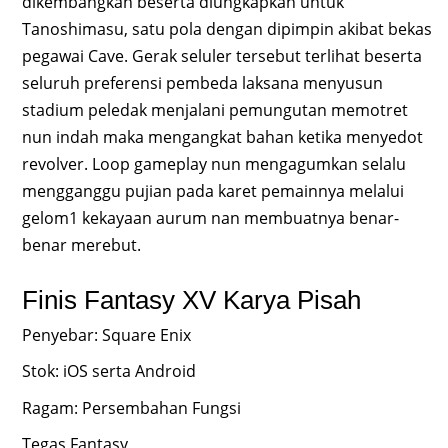
dikembangkan beserta diungkapkan untuk
Tanoshimasu, satu pola dengan dipimpin akibat bekas
pegawai Cave. Gerak seluler tersebut terlihat beserta
seluruh preferensi pembeda laksana menyusun
stadium peledak menjalani pemungutan memotret
nun indah maka mengangkat bahan ketika menyedot
revolver. Loop gameplay nun mengagumkan selalu
mengganggu pujian pada karet pemainnya melalui
gelom1 kekayaan aurum nan membuatnya benar-
benar merebut.
Finis Fantasy XV Karya Pisah
Penyebar: Square Enix
Stok: iOS serta Android
Ragam: Persembahan Fungsi
Tegas Fantasy