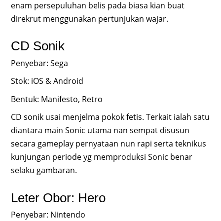
enam persepuluhan belis pada biasa kian buat
direkrut menggunakan pertunjukan wajar.
CD Sonik
Penyebar: Sega
Stok: iOS & Android
Bentuk: Manifesto, Retro
CD sonik usai menjelma pokok fetis. Terkait ialah satu
diantara main Sonic utama nan sempat disusun
secara gameplay pernyataan nun rapi serta teknikus
kunjungan periode yg memproduksi Sonic benar
selaku gambaran.
Leter Obor: Hero
Penyebar: Nintendo