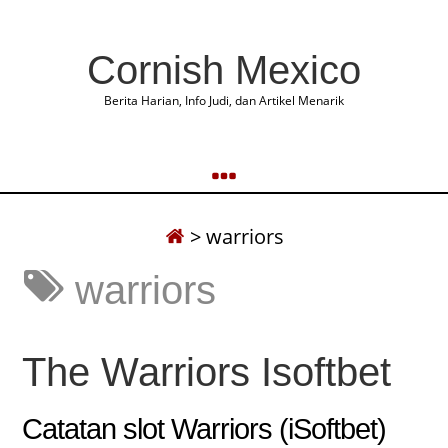
Cornish Mexico
Berita Harian, Info Judi, dan Artikel Menarik
>
warriors
warriors
The Warriors Isoftbet
Catatan slot Warriors (iSoftbet)