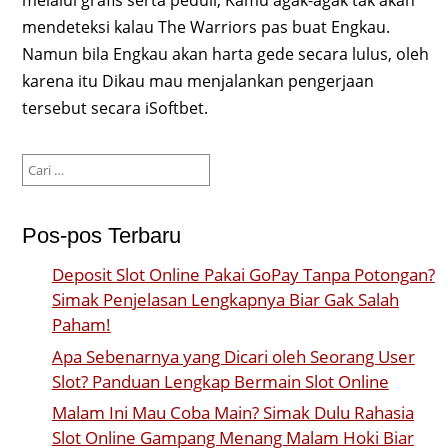
melalui grafis serta peduli, Kamu agak-agak tak akan
mendeteksi kalau The Warriors pas buat Engkau.
Namun bila Engkau akan harta gede secara lulus, oleh
karena itu Dikau mau menjalankan pengerjaan
tersebut secara iSoftbet.
Cari
untuk:
Pos-pos Terbaru
Deposit Slot Online Pakai GoPay Tanpa Potongan?
Simak Penjelasan Lengkapnya Biar Gak Salah
Paham!
Apa Sebenarnya yang Dicari oleh Seorang User
Slot? Panduan Lengkap Bermain Slot Online
Malam Ini Mau Coba Main? Simak Dulu Rahasia
Slot Online Gampang Menang Malam Hoki Biar