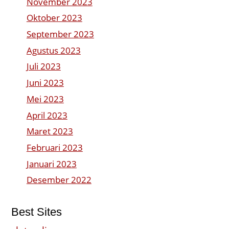
November 2023
Oktober 2023
September 2023
Agustus 2023
Juli 2023
Juni 2023
Mei 2023
April 2023
Maret 2023
Februari 2023
Januari 2023
Desember 2022
Best Sites