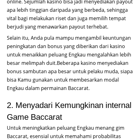
online. Sejumlah kasino bisa jadi menyediakan payout
apa lebih tinggian daripada yang berbeda, sehingga
vital bagi melakukan riset dan juga memilih tempat
berjudi yang menawarkan payout terhebat.
Selain itu, Anda pula mampu mengambil keuntungan
peningkatan dan bonus yang diberikan dari kasino
untuk menaikkan peluang Engkau mengalahkan lebih
besar melimpah duit.Beberapa kasino menyediakan
bonus sambutan apa besar untuk pelaku muda, siapa
bisa Kamu gunakan untuk membesarkan modal
Engkau dalam permainan Baccarat.
2. Menyadari Kemungkinan internal
Game Baccarat
Untuk meningkatkan peluang Engkau menang gim
Baccarat, esensial untuk memahami probabilitas