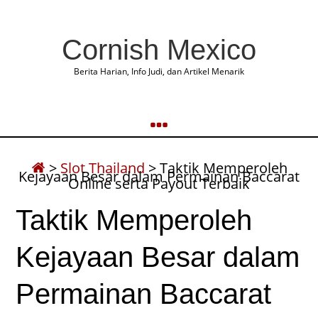
Cornish Mexico
Berita Harian, Info Judi, dan Artikel Menarik
>
Slot Thailand
>
Taktik Memperoleh
Kejayaan Besar dalam Permainan Baccarat
Online serta Payout Terbaik
Taktik Memperoleh
Kejayaan Besar dalam
Permainan Baccarat