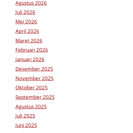
Agustus 2026
Juli 2026
Mei 2026
April 2026
Maret 2026
Februari 2026
Januari 2026
Desember 2025
November 2025
Oktober 2025
September 2025
Agustus 2025
Juli 2025
Juni 2025