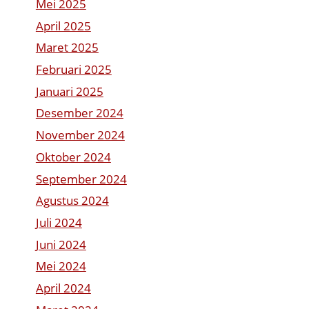
Mei 2025
April 2025
Maret 2025
Februari 2025
Januari 2025
Desember 2024
November 2024
Oktober 2024
September 2024
Agustus 2024
Juli 2024
Juni 2024
Mei 2024
April 2024