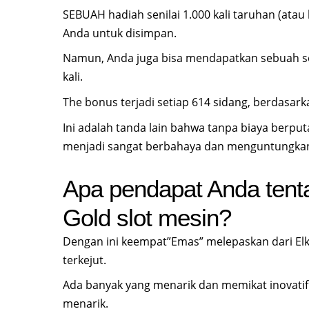
SEBUAH hadiah senilai 1.000 kali taruhan (atau 
Anda untuk disimpan.
Namun, Anda juga bisa mendapatkan sebuah se
kali.
The bonus terjadi setiap 614 sidang, berdasarka
Ini adalah tanda lain bahwa tanpa biaya berput
menjadi sangat berbahaya dan menguntungka
Apa pendapat Anda ten
Gold slot mesin?
Dengan ini keempat”Emas” melepaskan dari Elk
terkejut.
Ada banyak yang menarik dan memikat inovatif f
menarik.