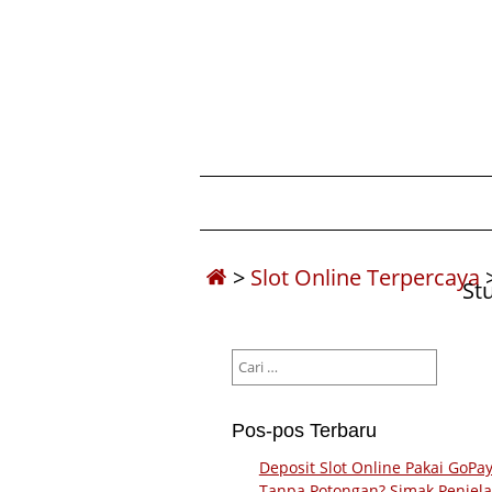
>
Slot Online Terpercaya
St
Cari
untuk:
Pos-pos Terbaru
Deposit Slot Online Pakai GoPa
Tanpa Potongan? Simak Penjel