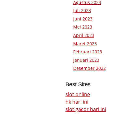
Agustus 2023
Juli 2023
Juni 2023
Mei 2023
April 2023
Maret 2023
Februari 2023
Januari 2023
Desember 2022
Best Sites
slot online
hk hari ini
slot gacor hari ini