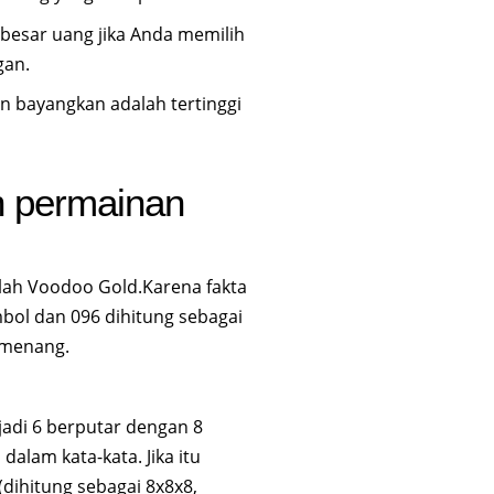
esar uang jika Anda memilih
gan.
n bayangkan adalah tertinggi
n permainan
lah Voodoo Gold.Karena fakta
bol dan 096 dihitung sebagai
k menang.
adi 6 berputar dengan 8
dalam kata-kata. Jika itu
(dihitung sebagai 8x8x8,