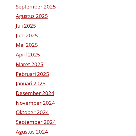
September 2025
Agustus 2025
Juli 2025
Juni 2025
Mei 2025
April 2025
Maret 2025
Februari 2025
Januari 2025
Desember 2024
November 2024
Oktober 2024
September 2024
Agustus 2024