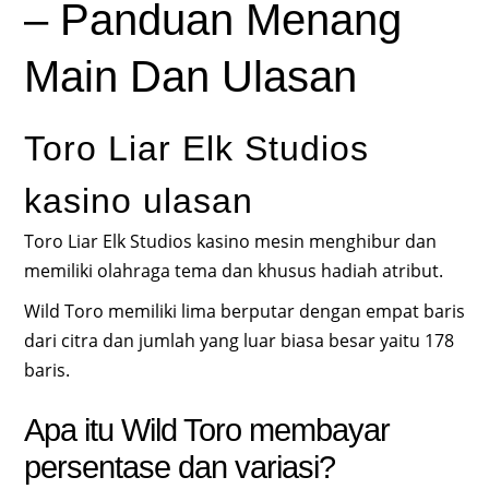
– Panduan Menang
Main Dan Ulasan
Toro Liar Elk Studios
kasino ulasan
Toro Liar Elk Studios kasino mesin menghibur dan
memiliki olahraga tema dan khusus hadiah atribut.
Wild Toro memiliki lima berputar dengan empat baris
dari citra dan jumlah yang luar biasa besar yaitu 178
baris.
Apa itu Wild Toro membayar
persentase dan variasi?