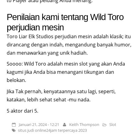
to Player atau peluang Anda menang.
Penilaian kami tentang Wild Toro
perjudian mesin
Toro Liar Elk Studios perjudian mesin adalah klasik; itu
dirancang dengan indah, mengandung banyak humor,
dan menawarkan yang unik hadiah.
Soooo: Wild Toro adalah mesin slot yang akan Anda
kagumi jika Anda bisa menangani tikungan dan
belokan.
Jika Tak pernah, kenyataannya satu lagi, seperti,
katakan, lebih sehat sehat -mu nada.
5 aktor dari 5.
Januari 21, 2024 - 12:21
Keith Thompson
Slot
situs judi online24jam terpercaya 2023