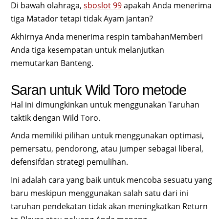
Di bawah olahraga,
sboslot 99
apakah Anda menerima
tiga Matador tetapi tidak Ayam jantan?
Akhirnya Anda menerima respin tambahanMemberi
Anda tiga kesempatan untuk melanjutkan
memutarkan Banteng.
Saran untuk Wild Toro metode
Hal ini dimungkinkan untuk menggunakan Taruhan
taktik dengan Wild Toro.
Anda memiliki pilihan untuk menggunakan optimasi,
pemersatu, pendorong, atau jumper sebagai liberal,
defensifdan strategi pemulihan.
Ini adalah cara yang baik untuk mencoba sesuatu yang
baru meskipun menggunakan salah satu dari ini
taruhan pendekatan tidak akan meningkatkan Return