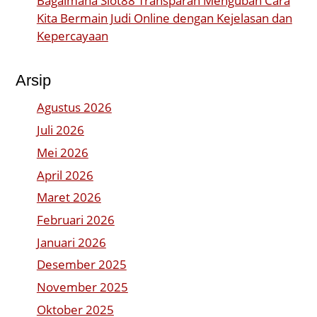
Bagaimana Slot88 Transparan Mengubah Cara
Kita Bermain Judi Online dengan Kejelasan dan
Kepercayaan
Arsip
Agustus 2026
Juli 2026
Mei 2026
April 2026
Maret 2026
Februari 2026
Januari 2026
Desember 2025
November 2025
Oktober 2025