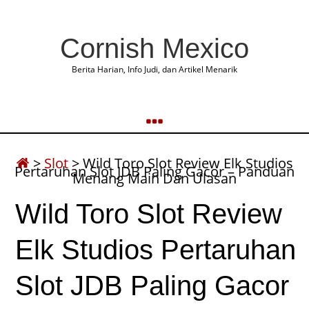
Cornish Mexico
Berita Harian, Info Judi, dan Artikel Menarik
>
Slot
>
Wild Toro Slot Review Elk Studios
Pertaruhan Slot JDB Paling Gacor – Panduan
Menang Main Dan Ulasan
Wild Toro Slot Review
Elk Studios Pertaruhan
Slot JDB Paling Gacor