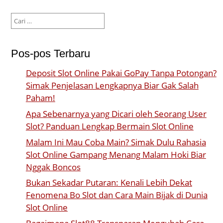
Cari
untuk:
Pos-pos Terbaru
Deposit Slot Online Pakai GoPay Tanpa Potongan?
Simak Penjelasan Lengkapnya Biar Gak Salah
Paham!
Apa Sebenarnya yang Dicari oleh Seorang User
Slot? Panduan Lengkap Bermain Slot Online
Malam Ini Mau Coba Main? Simak Dulu Rahasia
Slot Online Gampang Menang Malam Hoki Biar
Nggak Boncos
Bukan Sekadar Putaran: Kenali Lebih Dekat
Fenomena Bo Slot dan Cara Main Bijak di Dunia
Slot Online