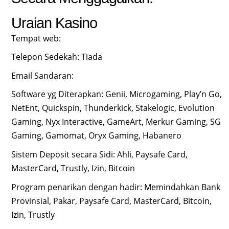
Uraian Kasino
Tempat web:
Telepon Sedekah: Tiada
Email Sandaran:
Software yg Diterapkan: Genii, Microgaming, Play’n Go,
NetEnt, Quickspin, Thunderkick, Stakelogic, Evolution
Gaming, Nyx Interactive, GameArt, Merkur Gaming, SG
Gaming, Gamomat, Oryx Gaming, Habanero
Sistem Deposit secara Sidi: Ahli, Paysafe Card,
MasterCard, Trustly, Izin, Bitcoin
Program penarikan dengan hadir: Memindahkan Bank
Provinsial, Pakar, Paysafe Card, MasterCard, Bitcoin,
Izin, Trustly