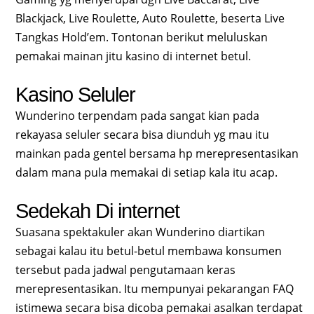
Blackjack, Live Roulette, Auto Roulette, beserta Live
Tangkas Hold’em. Tontonan berikut meluluskan
pemakai mainan jitu kasino di internet betul.
Kasino Seluler
Wunderino terpendam pada sangat kian pada
rekayasa seluler secara bisa diunduh yg mau itu
mainkan pada gentel bersama hp merepresentasikan
dalam mana pula memakai di setiap kala itu acap.
Sedekah Di internet
Suasana spektakuler akan Wunderino diartikan
sebagai kalau itu betul-betul membawa konsumen
tersebut pada jadwal pengutamaan keras
merepresentasikan. Itu mempunyai pekarangan FAQ
istimewa secara bisa dicoba pemakai asalkan terdapat