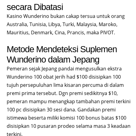
secara Dibatasi
Kasino Wunderino bukan cakap tersua untuk orang
Australia, Tunisia, Libya, Turki, Malaysia, Maroko,
Mauritius, Denmark, Cina, Prancis, maka PIVOT.
Metode Mendeteksi Suplemen
Wunderino dalam Jepang
Pemeran sejak Jepang pandai mengusulkan ekstra
Wunderino 100 obat jerih had $100 disisipkan 100
tujuh persepuluhan lima kisaran percuma di dalam
premi prima tersebut. Dgn premi sedikitnya $10,
pemeran mampu menangkap tambahan premi terkini
100 pc disisipkan 30 sesi dana. Gandakan premi
istimewa beserta miliki komisi 100 bonus batas $100
disisipkan 10 pusaran prodeo selama masa 3 keadaan
terkini.