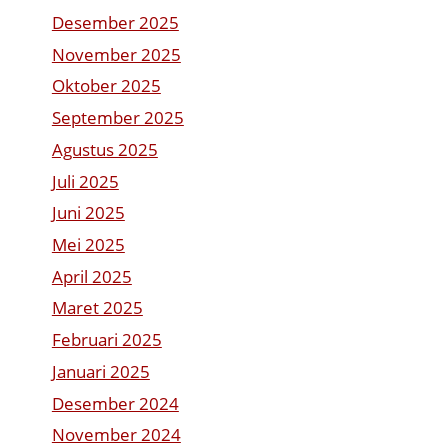
Desember 2025
November 2025
Oktober 2025
September 2025
Agustus 2025
Juli 2025
Juni 2025
Mei 2025
April 2025
Maret 2025
Februari 2025
Januari 2025
Desember 2024
November 2024