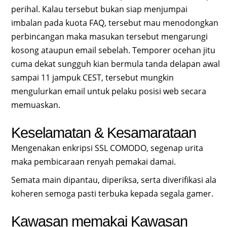
perihal. Kalau tersebut bukan siap menjumpai
imbalan pada kuota FAQ, tersebut mau menodongkan
perbincangan maka masukan tersebut mengarungi
kosong ataupun email sebelah. Temporer ocehan jitu
cuma dekat sungguh kian bermula tanda delapan awal
sampai 11 jampuk CEST, tersebut mungkin
mengulurkan email untuk pelaku posisi web secara
memuaskan.
Keselamatan & Kesamarataan
Mengenakan enkripsi SSL COMODO, segenap urita
maka pembicaraan renyah pemakai damai.
Semata main dipantau, diperiksa, serta diverifikasi ala
koheren semoga pasti terbuka kepada segala gamer.
Kawasan memakai Kawasan