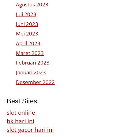
Agustus 2023
Juli 2023
Juni 2023
Mei 2023
April 2023
Maret 2023
Februari 2023
Januari 2023
Desember 2022
Best Sites
slot online
hk hari ini
slot gacor hari ini