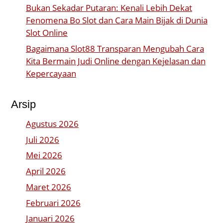
Bukan Sekadar Putaran: Kenali Lebih Dekat
Fenomena Bo Slot dan Cara Main Bijak di Dunia
Slot Online
Bagaimana Slot88 Transparan Mengubah Cara
Kita Bermain Judi Online dengan Kejelasan dan
Kepercayaan
Arsip
Agustus 2026
Juli 2026
Mei 2026
April 2026
Maret 2026
Februari 2026
Januari 2026