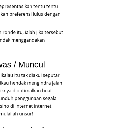
epresentasikan tentu tentu
an preferensi lulus dengan
onde itu, ialah jika tersebut
endak menggandakan
was / Muncul
ikalau itu tak diakui seputar
ikau hendak mengindra jalan
iknya dioptimalkan buat
ngunduh penggunaan segala
ino di internet internet
mulailah unsur!