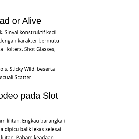
ad or Alive
 Sinyal konstruktif kecil
dengan karakter bermutu
 Holters, Shot Glasses,
ls, Sticky Wild, beserta
cuali Scatter.
odeo pada Slot
m lilitan, Engkau barangkali
 dipicu balik lekas selesai
 lilitan. Paham keadaan