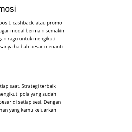
mosi
posit, cashback, atau promo
i agar modal bermain semakin
gan ragu untuk mengikuti
asanya hadiah besar menanti
tiap saat. Strategi terbaik
engikuti pola yang sudah
esar di setiap sesi. Dengan
ruhan yang kamu keluarkan