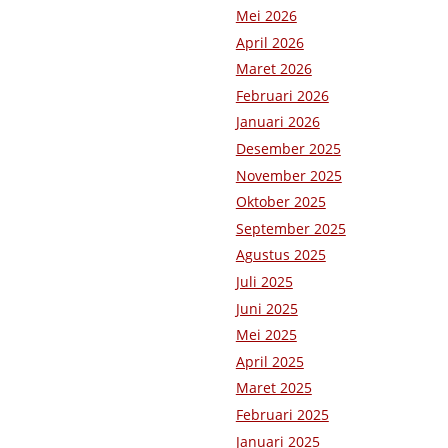
Mei 2026
April 2026
Maret 2026
Februari 2026
Januari 2026
Desember 2025
November 2025
Oktober 2025
September 2025
Agustus 2025
Juli 2025
Juni 2025
Mei 2025
April 2025
Maret 2025
Februari 2025
Januari 2025