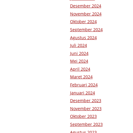
Desember 2024
November 2024
Oktober 2024
September 2024
Agustus 2024
Juli 2024
Juni 2024
Mei 2024
April 2024
Maret 2024
Februari 2024
Januari 2024
Desember 2023
November 2023
Oktober 2023
September 2023
Agustus 2023