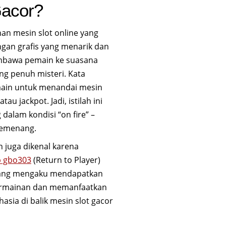
Gacor?
nan mesin slot online yang
ngan grafis yang menarik dan
mbawa pemain ke suasana
ng penuh misteri. Kata
emain untuk menandai mesin
 jackpot. Jadi, istilah ini
dalam kondisi “on fire” –
 pemenang.
n juga dikenal karena
p gbo303
(Return to Player)
yang mengaku mendapatkan
ermainan dan memanfaatkan
asia di balik mesin slot gacor