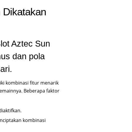
 Dikatakan
lot Aztec Sun
nus dan pola
ari.
iki kombinasi fitur menarik
mainnya. Beberapa faktor
iaktifkan.
nciptakan kombinasi