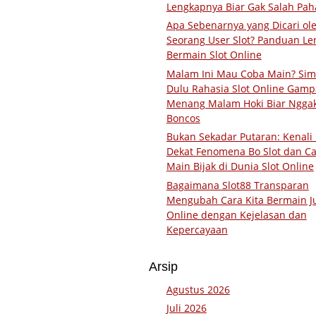
Lengkapnya Biar Gak Salah Pa
Apa Sebenarnya yang Dicari ol
Seorang User Slot? Panduan L
Bermain Slot Online
Malam Ini Mau Coba Main? Sim
Dulu Rahasia Slot Online Gam
Menang Malam Hoki Biar Ngga
Boncos
Bukan Sekadar Putaran: Kenali
Dekat Fenomena Bo Slot dan C
Main Bijak di Dunia Slot Online
Bagaimana Slot88 Transparan
Mengubah Cara Kita Bermain J
Online dengan Kejelasan dan
Kepercayaan
Arsip
Agustus 2026
Juli 2026