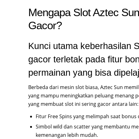
Mengapa Slot Aztec Sun
Gacor?
Kunci utama keberhasilan S
gacor terletak pada fitur bo
permainan yang bisa dipelaj
Berbeda dari mesin slot biasa, Aztec Sun memil
yang mampu meningkatkan peluang menang pe
yang membuat slot ini sering gacor antara lain:
Fitur Free Spins yang melimpah saat bonus d
Simbol wild dan scatter yang membantu me
kemenangan lebih mudah.