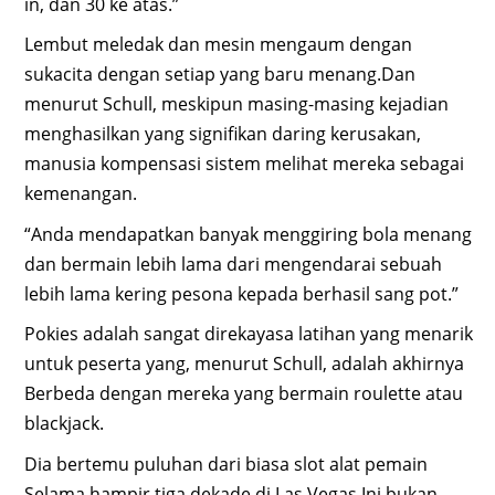
in, dan 30 ke atas.”
Lembut meledak dan mesin mengaum dengan
sukacita dengan setiap yang baru menang.Dan
menurut Schull, meskipun masing-masing kejadian
menghasilkan yang signifikan daring kerusakan,
manusia kompensasi sistem melihat mereka sebagai
kemenangan.
“Anda mendapatkan banyak menggiring bola menang
dan bermain lebih lama dari mengendarai sebuah
lebih lama kering pesona kepada berhasil sang pot.”
Pokies adalah sangat direkayasa latihan yang menarik
untuk peserta yang, menurut Schull, adalah akhirnya
Berbeda dengan mereka yang bermain roulette atau
blackjack.
Dia bertemu puluhan dari biasa slot alat pemain
Selama hampir tiga dekade di Las Vegas.Ini bukan