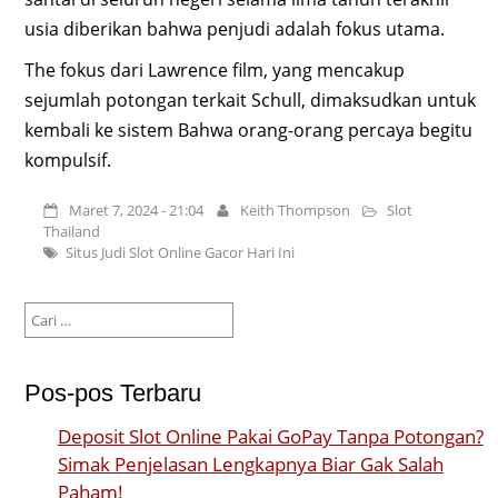
usia diberikan bahwa penjudi adalah fokus utama.
The fokus dari Lawrence film, yang mencakup
sejumlah potongan terkait Schull, dimaksudkan untuk
kembali ke sistem Bahwa orang-orang percaya begitu
kompulsif.
Maret 7, 2024 - 21:04
Keith Thompson
Slot
Thailand
Situs Judi Slot Online Gacor Hari Ini
Cari
untuk:
Pos-pos Terbaru
Deposit Slot Online Pakai GoPay Tanpa Potongan?
Simak Penjelasan Lengkapnya Biar Gak Salah
Paham!