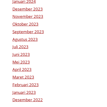
Januari 2024
Desember 2023
November 2023
Oktober 2023
September 2023
Agustus 2023
Juli 2023
Juni 2023
Mei 2023
April 2023
Maret 2023
Februari 2023
Januari 2023
Desember 2022