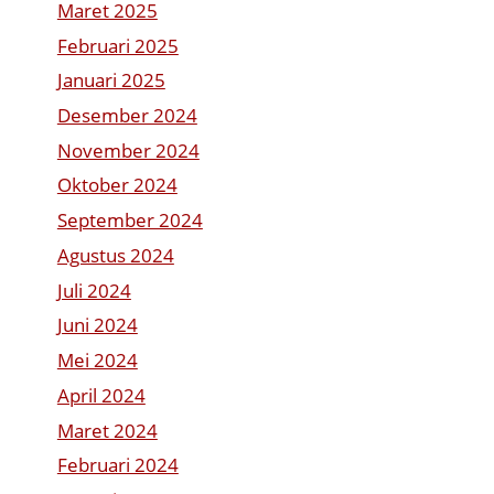
Maret 2025
Februari 2025
Januari 2025
Desember 2024
November 2024
Oktober 2024
September 2024
Agustus 2024
Juli 2024
Juni 2024
Mei 2024
April 2024
Maret 2024
Februari 2024