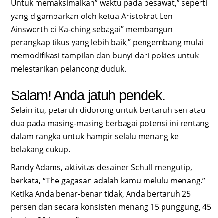
Untuk memaksimalkan” waktu pada pesawat,” seperti
yang digambarkan oleh ketua Aristokrat Len
Ainsworth di Ka-ching sebagai” membangun
perangkap tikus yang lebih baik,” pengembang mulai
memodifikasi tampilan dan bunyi dari pokies untuk
melestarikan pelancong duduk.
Salam! Anda jatuh pendek.
Selain itu, petaruh didorong untuk bertaruh sen atau
dua pada masing-masing berbagai potensi ini rentang
dalam rangka untuk hampir selalu menang ke
belakang cukup.
Randy Adams, aktivitas desainer Schull mengutip,
berkata, “The gagasan adalah kamu melulu menang.”
Ketika Anda benar-benar tidak, Anda bertaruh 25
persen dan secara konsisten menang 15 punggung, 45