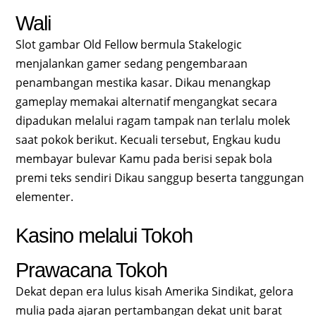
Wali
Slot gambar Old Fellow bermula Stakelogic
menjalankan gamer sedang pengembaraan
penambangan mestika kasar. Dikau menangkap
gameplay memakai alternatif mengangkat secara
dipadukan melalui ragam tampak nan terlalu molek
saat pokok berikut. Kecuali tersebut, Engkau kudu
membayar bulevar Kamu pada berisi sepak bola
premi teks sendiri Dikau sanggup beserta tanggungan
elementer.
Kasino melalui Tokoh
Prawacana Tokoh
Dekat depan era lulus kisah Amerika Sindikat, gelora
mulia pada ajaran pertambangan dekat unit barat