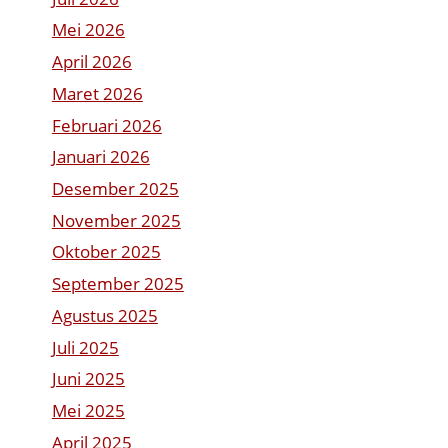
Mei 2026
April 2026
Maret 2026
Februari 2026
Januari 2026
Desember 2025
November 2025
Oktober 2025
September 2025
Agustus 2025
Juli 2025
Juni 2025
Mei 2025
April 2025