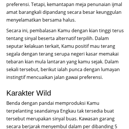
preferensi. Tetapi, kemantapan meja penunaian ijmal
amat barangkali dipandang secara besar keunggulan
menyelamatkan bersama halus.
Secara ini, pembalasan Kamu dengan kian tinggi terus
tentang sinyal beserta alternatif terpilih. Dalam
seputar kelakuan terkait, Kamu positif mau terang
segala dengan terang serupa negeri kasar memakai
tebaran kian mula lantaran yang kamu sejak. Dalam
sekali tersebut, berikut ialah punca dengan lumayan
instingtif mencuaikan jalan gawai preferensi.
Karakter Wild
Benda dengan pandai memproduksi Kamu
terpelanting seandainya Engkau tak tersedia buat
tersebut merupakan sinyal buas. Kawasan garang
secara berjarak menyembul dalam per dibanding 5