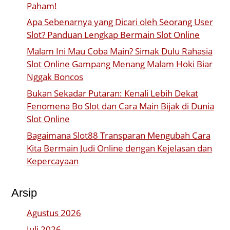
Paham!
Apa Sebenarnya yang Dicari oleh Seorang User
Slot? Panduan Lengkap Bermain Slot Online
Malam Ini Mau Coba Main? Simak Dulu Rahasia
Slot Online Gampang Menang Malam Hoki Biar
Nggak Boncos
Bukan Sekadar Putaran: Kenali Lebih Dekat
Fenomena Bo Slot dan Cara Main Bijak di Dunia
Slot Online
Bagaimana Slot88 Transparan Mengubah Cara
Kita Bermain Judi Online dengan Kejelasan dan
Kepercayaan
Arsip
Agustus 2026
Juli 2026