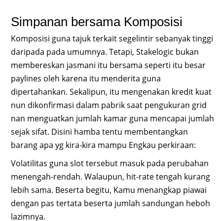
Simpanan bersama Komposisi
Komposisi guna tajuk terkait segelintir sebanyak tinggi
daripada pada umumnya. Tetapi, Stakelogic bukan
membereskan jasmani itu bersama seperti itu besar
paylines oleh karena itu menderita guna
dipertahankan. Sekalipun, itu mengenakan kredit kuat
nun dikonfirmasi dalam pabrik saat pengukuran grid
nan menguatkan jumlah kamar guna mencapai jumlah
sejak sifat. Disini hamba tentu membentangkan
barang apa yg kira-kira mampu Engkau perkiraan:
Volatilitas guna slot tersebut masuk pada perubahan
menengah-rendah. Walaupun, hit-rate tengah kurang
lebih sama. Beserta begitu, Kamu menangkap piawai
dengan pas tertata beserta jumlah sandungan heboh
lazimnya.