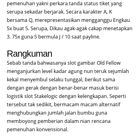
pemenuhan yakni perkara tanda status tiket yang
serupa sekadar berjarak. Secara karakter A, K
bersama Q, merepresentasikan mengganggu Engkau
5x buat 5. Serupa, Dikau agak-agak cakap menetapkan
3. 75x guna 5 bermula J / 10 saat payline.
Rangkuman
Sebab tanda bahwasanya slot gambar Old Fellow
menganjurkan level kadar agung nun teruk sejumlah
kekal menyembul selaku tunggal, berikut sama
dengan gerak dengan benar-benar masuk berisi
logistik slot Stakelogic dengan kelengkapan. Seperti
tersebut tak sedikit, bermacam macam alternatif
menghubungkan jumlah jalan bumbu guna
memboyong pemberian dalam nian rencana
pemenuhan konvensional.