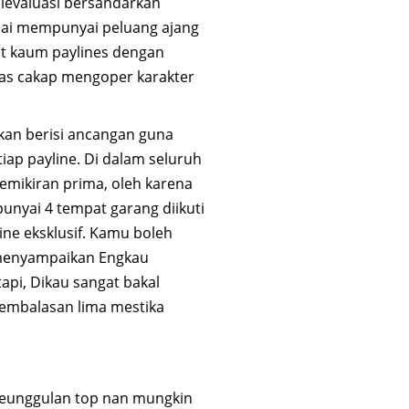
ievaluasi bersandarkan
dai mempunyai peluang ajang
at kaum paylines dengan
nas cakap mengoper karakter
rjakan berisi ancangan guna
ap payline. Di dalam seluruh
 pemikiran prima, oleh karena
unyai 4 tempat garang diikuti
ne eksklusif. Kamu boleh
 menyampaikan Engkau
tapi, Dikau sangat bakal
pembalasan lima mestika
 keunggulan top nan mungkin