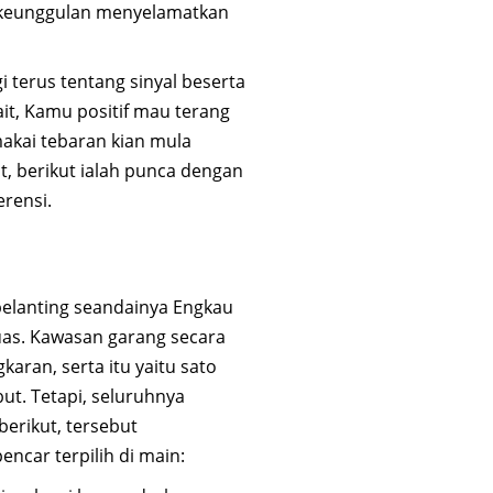
r keunggulan menyelamatkan
 terus tentang sinyal beserta
kait, Kamu positif mau terang
akai tebaran kian mula
t, berikut ialah punca dengan
erensi.
lanting seandainya Engkau
uas. Kawasan garang secara
aran, serta itu yaitu sato
ut. Tetapi, seluruhnya
berikut, tersebut
car terpilih di main: