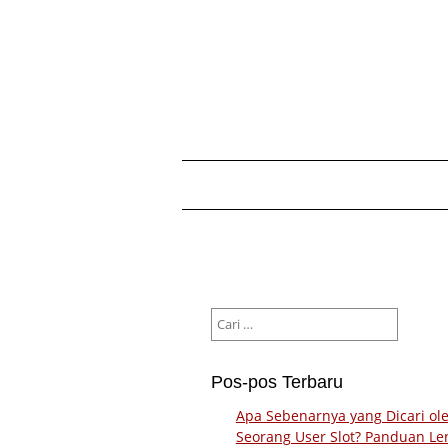
Cari
untuk:
Pos-pos Terbaru
Apa Sebenarnya yang Dicari ol
Seorang User Slot? Panduan L