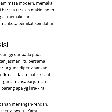
 dalam masa modern, memakai
 berasa tersisih makin indah
sangat memakukan
k mahkota pemikat keindahan
isi
k tinggi daripada pada
an jasmani itu bersama
derita guna dipertahankan.
onfirmasi dalam pabrik saat
r guna mencapai jumlah
barang apa yg kira-kira
rubahan menengah-rendah.
Beserta begitu, Kamu