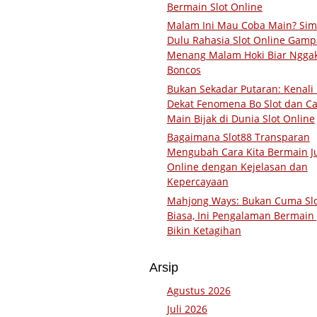
Bermain Slot Online
Malam Ini Mau Coba Main? Sim
Dulu Rahasia Slot Online Gam
Menang Malam Hoki Biar Ngga
Boncos
Bukan Sekadar Putaran: Kenali
Dekat Fenomena Bo Slot dan C
Main Bijak di Dunia Slot Online
Bagaimana Slot88 Transparan
Mengubah Cara Kita Bermain J
Online dengan Kejelasan dan
Kepercayaan
Mahjong Ways: Bukan Cuma Sl
Biasa, Ini Pengalaman Bermain
Bikin Ketagihan
Arsip
Agustus 2026
Juli 2026