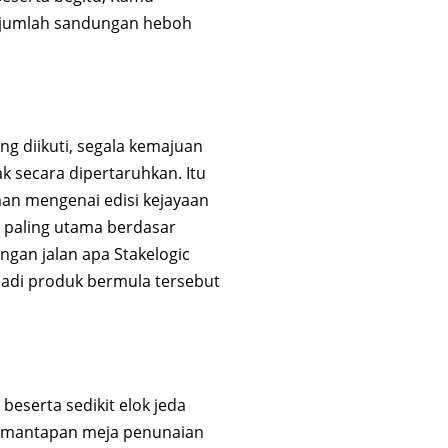
a jumlah sandungan heboh
g diikuti, segala kemajuan
k secara dipertaruhkan. Itu
an mengenai edisi kejayaan
 paling utama berdasar
ngan jalan apa Stakelogic
adi produk bermula tersebut
beserta sedikit elok jeda
 kemantapan meja penunaian