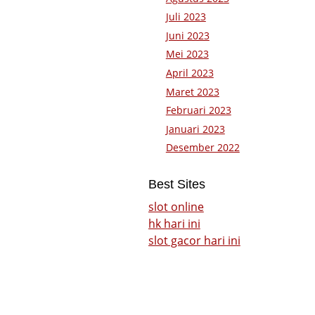
Juli 2023
Juni 2023
Mei 2023
April 2023
Maret 2023
Februari 2023
Januari 2023
Desember 2022
Best Sites
slot online
hk hari ini
slot gacor hari ini