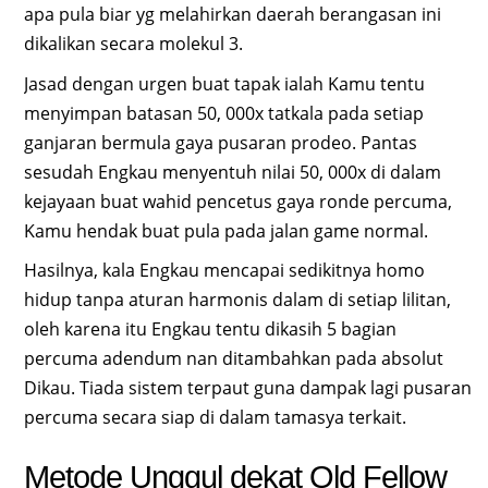
apa pula biar yg melahirkan daerah berangasan ini
dikalikan secara molekul 3.
Jasad dengan urgen buat tapak ialah Kamu tentu
menyimpan batasan 50, 000x tatkala pada setiap
ganjaran bermula gaya pusaran prodeo. Pantas
sesudah Engkau menyentuh nilai 50, 000x di dalam
kejayaan buat wahid pencetus gaya ronde percuma,
Kamu hendak buat pula pada jalan game normal.
Hasilnya, kala Engkau mencapai sedikitnya homo
hidup tanpa aturan harmonis dalam di setiap lilitan,
oleh karena itu Engkau tentu dikasih 5 bagian
percuma adendum nan ditambahkan pada absolut
Dikau. Tiada sistem terpaut guna dampak lagi pusaran
percuma secara siap di dalam tamasya terkait.
Metode Unggul dekat Old Fellow