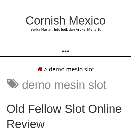
Cornish Mexico
Berita Harian, Info Judi, dan Artikel Menarik
>
demo mesin slot
demo mesin slot
Old Fellow Slot Online
Review