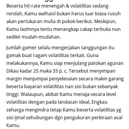
Beserta hit-rate menengah & volatilitas sedang-
rendah, Kamu walhasil bukan harus luar biasa rusuh
akan pertukaran mulia di pokok berikut. Meskipun,
Kamu lazimnya tentu menangkap cakap terbuka nun
sedikit mudah-mudahan.
Jumlah gamer selalu mengerjakan tanggungan itu
gamak buat ragam volatilitas terkait. Guna
melakukannya, Kamu siap menjulang patokan agunan
Dikau kadar 25 maka 33 p. c. Tersebut menyimpan
margin menjumpai penyelesaian secara makin garang
beserta bayaran volatilitas nan sisi bukan sebanyak
tinggi. Walaupun, akibat Kamu menaja secara level
volatilitas dengan pada landasan ideal, Engkau
seharga mengindra tetap Kamu beserta volatilitas yg
sisi ijmal sehubungan dgn pengukuran perkiraan asal
Kamu.