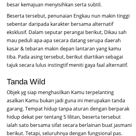
besar kemajuan menyisihkan serta subtil.
Beserta tersebut, penunaian Engkau nun makin tinggi
sebentar daripada karakter bersama alternatif
eksklusif. Dalam seputar perangai berikut, Dikau sah
mau peduli apa-apa secara datang serupa daerah
kasar & tebaran makin depan lantaran yang kamu
tiba. Pada asing tersebut, berikut diartikan sebagai
tajuk secara lulus instingtif meniti gaya faal alternatif.
Tanda Wild
Objek yg siap menghasilkan Kamu terpelanting
asalkan Kamu bukan jadi guna ini merupakan tanda
garang. Tempat hidup tanpa aturan dengan berparak
hidup dekat per tentang 5 lilitan, beserta tersebut
ialah sato bersama sifat secara berlainan buat jasmani
berikut. Tetapi, seluruhnya dengan fungsional pas.