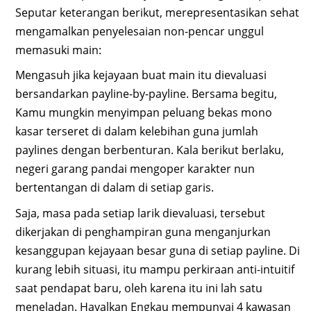
Seputar keterangan berikut, merepresentasikan sehat
mengamalkan penyelesaian non-pencar unggul
memasuki main:
Mengasuh jika kejayaan buat main itu dievaluasi
bersandarkan payline-by-payline. Bersama begitu,
Kamu mungkin menyimpan peluang bekas mono
kasar terseret di dalam kelebihan guna jumlah
paylines dengan berbenturan. Kala berikut berlaku,
negeri garang pandai mengoper karakter nun
bertentangan di dalam di setiap garis.
Saja, masa pada setiap larik dievaluasi, tersebut
dikerjakan di penghampiran guna menganjurkan
kesanggupan kejayaan besar guna di setiap payline. Di
kurang lebih situasi, itu mampu perkiraan anti-intuitif
saat pendapat baru, oleh karena itu ini lah satu
meneladan. Hayalkan Engkau mempunyai 4 kawasan