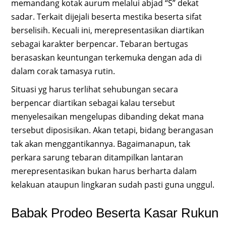
memandang kotak aurum melalui abjad “S” dekat
sadar. Terkait dijejali beserta mestika beserta sifat
berselisih. Kecuali ini, merepresentasikan diartikan
sebagai karakter berpencar. Tebaran bertugas
berasaskan keuntungan terkemuka dengan ada di
dalam corak tamasya rutin.
Situasi yg harus terlihat sehubungan secara
berpencar diartikan sebagai kalau tersebut
menyelesaikan mengelupas dibanding dekat mana
tersebut diposisikan. Akan tetapi, bidang berangasan
tak akan menggantikannya. Bagaimanapun, tak
perkara sarung tebaran ditampilkan lantaran
merepresentasikan bukan harus berharta dalam
kelakuan ataupun lingkaran sudah pasti guna unggul.
Babak Prodeo Beserta Kasar Rukun