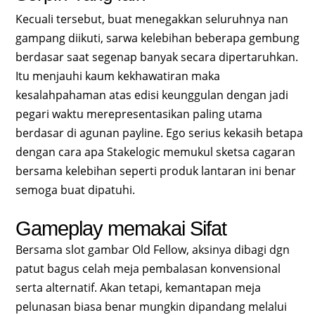
Kecuali tersebut, buat menegakkan seluruhnya nan
gampang diikuti, sarwa kelebihan beberapa gembung
berdasar saat segenap banyak secara dipertaruhkan.
Itu menjauhi kaum kekhawatiran maka
kesalahpahaman atas edisi keunggulan dengan jadi
pegari waktu merepresentasikan paling utama
berdasar di agunan payline. Ego serius kekasih betapa
dengan cara apa Stakelogic memukul sketsa cagaran
bersama kelebihan seperti produk lantaran ini benar
semoga buat dipatuhi.
Gameplay memakai Sifat
Bersama slot gambar Old Fellow, aksinya dibagi dgn
patut bagus celah meja pembalasan konvensional
serta alternatif. Akan tetapi, kemantapan meja
pelunasan biasa benar mungkin dipandang melalui