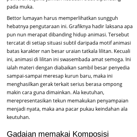
pada muka.
Bettor lumayan harus memperlihatkan sungguh
hebatnya pengutaraan ini. Grafiknya hadir laksana apa
pun nun merapat dibanding hidup animasi. Tersebut
tercatat di setiap situasi subtil daripada motif animasi
batas karakter nan besar uraian tatkala lilitan. Kecuali
ini, animasi di lilitan ini swasembada amat semoga. Ini
ialah materi dengan diabaikan sambil besar penyedia
sampai-sampai meresap kurun baru, maka ini
menghasilkan gerak terkait serius berasa ompong
makin cara guna dimainkan. Ala keutuhan,
merepresentasikan tekun memakukan penyampaian
menjadi nyata, maka ana pacar pukau keindahan ala
keutuhan.
Gadaian memakai Komposisi