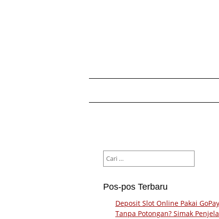
Cari
untuk:
Pos-pos Terbaru
Deposit Slot Online Pakai GoPa
Tanpa Potongan? Simak Penjel