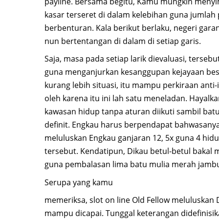
payline. Bersama begitu, Kamu mungkin meny
kasar terseret di dalam kelebihan guna jumlah
berbenturan. Kala berikut berlaku, negeri gar
nun bertentangan di dalam di setiap garis.
Saja, masa pada setiap larik dievaluasi, terseb
guna menganjurkan kesanggupan kejayaan besar
kurang lebih situasi, itu mampu perkiraan anti-
oleh karena itu ini lah satu meneladan. Hayal
kawasan hidup tanpa aturan diikuti sambil batu
definit. Engkau harus berpendapat bahwasany
meluluskan Engkau ganjaran 12, 5x guna 4 hidu
tersebut. Kendatipun, Dikau betul-betul bakal m
guna pembalasan lima batu mulia merah jamb
Serupa yang kamu
memeriksa, slot on line Old Fellow meluluskan
mampu dicapai. Tunggal keterangan didefinisik