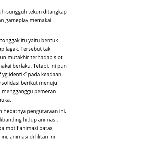
uh-sungguh tekun ditangkap
ulan gameplay memakai
tonggak itu yaitu bentuk
 lagak. Tersebut tak
un mutakhir terhadap slot
ai berlaku. Tetapi, ini pun
f yg identik” pada keadaan
solidasi berikut menuju
ai mengganggu pemeran
muka.
 hebatnya pengutaraan ini.
dibanding hidup animasi.
ada motif animasi batas
ni, animasi di lilitan ini