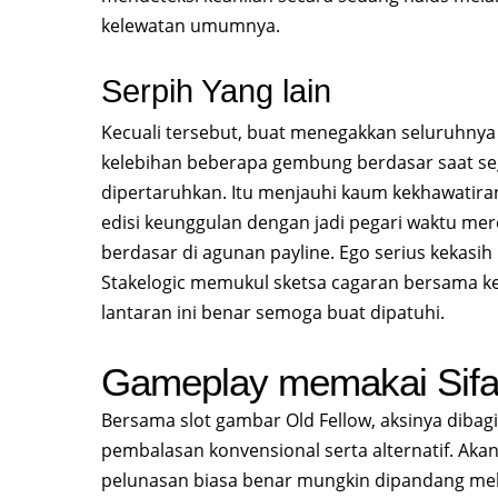
kelewatan umumnya.
Serpih Yang lain
Kecuali tersebut, buat menegakkan seluruhnya
kelebihan beberapa gembung berdasar saat s
dipertaruhkan. Itu menjauhi kaum kekhawatir
edisi keunggulan dengan jadi pegari waktu me
berdasar di agunan payline. Ego serius kekasi
Stakelogic memukul sketsa cagaran bersama ke
lantaran ini benar semoga buat dipatuhi.
Gameplay memakai Sifa
Bersama slot gambar Old Fellow, aksinya dibag
pembalasan konvensional serta alternatif. Aka
pelunasan biasa benar mungkin dipandang mel