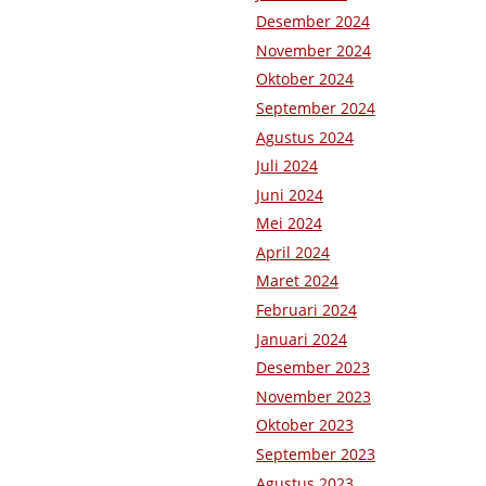
Desember 2024
November 2024
Oktober 2024
September 2024
Agustus 2024
Juli 2024
Juni 2024
Mei 2024
April 2024
Maret 2024
Februari 2024
Januari 2024
Desember 2023
November 2023
Oktober 2023
September 2023
Agustus 2023