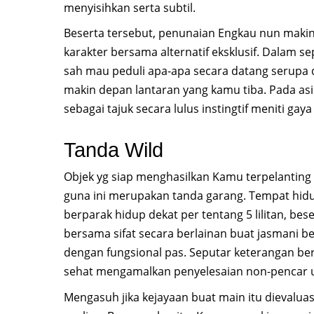
menyisihkan serta subtil.
Beserta tersebut, penunaian Engkau nun makin
karakter bersama alternatif eksklusif. Dalam se
sah mau peduli apa-apa secara datang serupa 
makin depan lantaran yang kamu tiba. Pada asin
sebagai tajuk secara lulus instingtif meniti gaya f
Tanda Wild
Objek yg siap menghasilkan Kamu terpelanting
guna ini merupakan tanda garang. Tempat hid
berparak hidup dekat per tentang 5 lilitan, bese
bersama sifat secara berlainan buat jasmani be
dengan fungsional pas. Seputar keterangan be
sehat mengamalkan penyelesaian non-pencar 
Mengasuh jika kejayaan buat main itu dievaluas