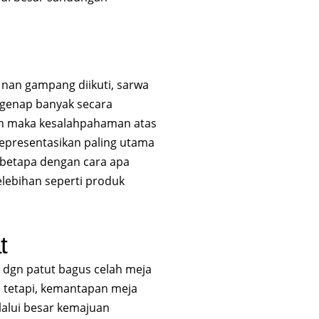
 nan gampang diikuti, sarwa
egenap banyak secara
an maka kesalahpahaman atas
representasikan paling utama
h betapa dengan cara apa
lebihan seperti produk
t
i dgn patut bagus celah meja
n tetapi, kemantapan meja
alui besar kemajuan