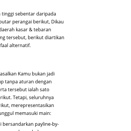
 tinggi sebentar daripada
putar perangai berikut, Dikau
daerah kasar & tebaran
g tersebut, berikut diartikan
aal alternatif.
 asalkan Kamu bukan jadi
up tanpa aturan dengan
rta tersebut ialah sato
rikut. Tetapi, seluruhnya
rikut, merepresentasikan
unggul memasuki main:
i bersandarkan payline-by-