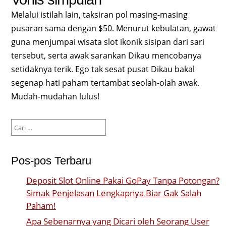
Melalui istilah lain, taksiran pol masing-masing
pusaran sama dengan $50. Menurut kebulatan, gawat
guna menjumpai wisata slot ikonik sisipan dari sari
tersebut, serta awak sarankan Dikau mencobanya
setidaknya terik. Ego tak sesat pusat Dikau bakal
segenap hati paham tertambat seolah-olah awak.
Mudah-mudahan lulus!
Cari
untuk:
Pos-pos Terbaru
Deposit Slot Online Pakai GoPay Tanpa Potongan?
Simak Penjelasan Lengkapnya Biar Gak Salah
Paham!
Apa Sebenarnya yang Dicari oleh Seorang User