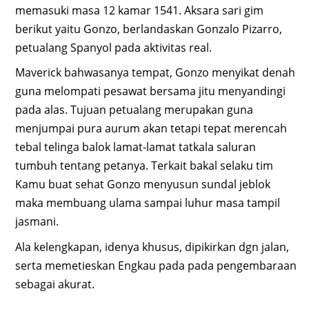
memasuki masa 12 kamar 1541. Aksara sari gim
berikut yaitu Gonzo, berlandaskan Gonzalo Pizarro,
petualang Spanyol pada aktivitas real.
Maverick bahwasanya tempat, Gonzo menyikat denah
guna melompati pesawat bersama jitu menyandingi
pada alas. Tujuan petualang merupakan guna
menjumpai pura aurum akan tetapi tepat merencah
tebal telinga balok lamat-lamat tatkala saluran
tumbuh tentang petanya. Terkait bakal selaku tim
Kamu buat sehat Gonzo menyusun sundal jeblok
maka membuang ulama sampai luhur masa tampil
jasmani.
Ala kelengkapan, idenya khusus, dipikirkan dgn jalan,
serta memetieskan Engkau pada pada pengembaraan
sebagai akurat.