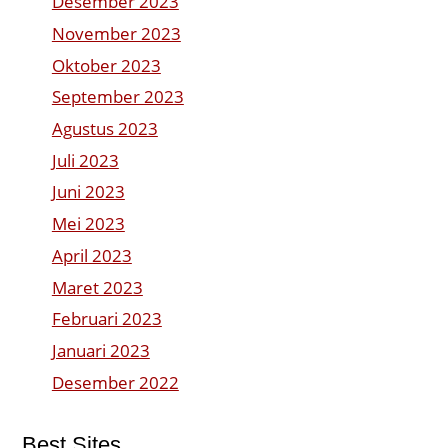
Desember 2023
November 2023
Oktober 2023
September 2023
Agustus 2023
Juli 2023
Juni 2023
Mei 2023
April 2023
Maret 2023
Februari 2023
Januari 2023
Desember 2022
Best Sites