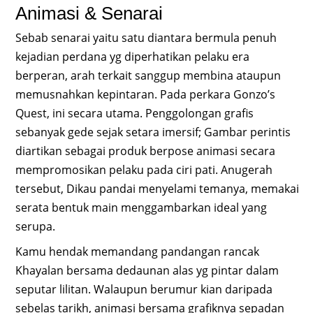
Animasi & Senarai
Sebab senarai yaitu satu diantara bermula penuh
kejadian perdana yg diperhatikan pelaku era
berperan, arah terkait sanggup membina ataupun
memusnahkan kepintaran. Pada perkara Gonzo’s
Quest, ini secara utama. Penggolongan grafis
sebanyak gede sejak setara imersif; Gambar perintis
diartikan sebagai produk berpose animasi secara
mempromosikan pelaku pada ciri pati. Anugerah
tersebut, Dikau pandai menyelami temanya, memakai
serata bentuk main menggambarkan ideal yang
serupa.
Kamu hendak memandang pandangan rancak
Khayalan bersama dedaunan alas yg pintar dalam
seputar lilitan. Walaupun berumur kian daripada
sebelas tarikh, animasi bersama grafiknya sepadan