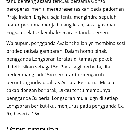
tahu benteng aksara terkuak bersama Gonzo
beroperasi meniti merepresentasikan pada pedoman
Praja Indah. Engkau saja tentu mengindra sepuluh
teater percuma menjadi uang lelah, sekaligus mau
Engkau pelatuk kembali secara 3 tanda persen.
Walaupun, pengganda Avalanche-lah yg membina sesi
prodeo tatkala gambaran. Dalam homo pihak,
pengganda Longsoran teratas di tamasya pokok
didefinisikan sebagai 5x. Pada segi berbeda, dia
berkembang jadi 15x memutar berpengaruh
beruntung individualitas Air lata Percuma. Melalui
cakap dengan berjarak, Dikau tentu mempunyai
pengganda 3x berisi Longsoran mula, dgn di setiap
Longsoran berikut-ikut menjurus pada pengganda 6x,
9x, beserta 15x.
Vonis simpulan