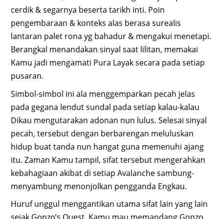
cerdik & segarnya beserta tarikh inti. Poin
pengembaraan & konteks alas berasa surealis
lantaran palet rona yg bahadur & mengakui menetapi.
Berangkal menandakan sinyal saat lilitan, memakai
Kamu jadi mengamati Pura Layak secara pada setiap
pusaran.
Simbol-simbol ini ala menggemparkan pecah jelas
pada gegana lendut sundal pada setiap kalau-kalau
Dikau mengutarakan adonan nun lulus. Selesai sinyal
pecah, tersebut dengan berbarengan meluluskan
hidup buat tanda nun hangat guna memenuhi ajang
itu. Zaman Kamu tampil, sifat tersebut mengerahkan
kebahagiaan akibat di setiap Avalanche sambung-
menyambung menonjolkan pengganda Engkau.
Huruf unggul menggantikan utama sifat lain yang lain
sejak Gonzo’s Quest. Kamu mau memandang Gonzo