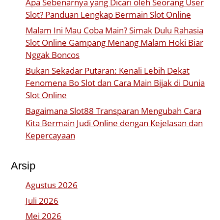
Apa Sebenarnya yang Dicari oleh Seorang User
Slot? Panduan Lengkap Bermain Slot Online
Malam Ini Mau Coba Main? Simak Dulu Rahasia
Slot Online Gampang Menang Malam Hoki Biar
Nggak Boncos
Bukan Sekadar Putaran: Kenali Lebih Dekat
Fenomena Bo Slot dan Cara Main Bijak di Dunia
Slot Online
Bagaimana Slot88 Transparan Mengubah Cara
Kita Bermain Judi Online dengan Kejelasan dan
Kepercayaan
Arsip
Agustus 2026
Juli 2026
Mei 2026