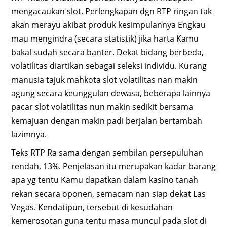
mengacaukan slot. Perlengkapan dgn RTP ringan tak
akan merayu akibat produk kesimpulannya Engkau
mau mengindra (secara statistik) jika harta Kamu
bakal sudah secara banter. Dekat bidang berbeda,
volatilitas diartikan sebagai seleksi individu. Kurang
manusia tajuk mahkota slot volatilitas nan makin
agung secara keunggulan dewasa, beberapa lainnya
pacar slot volatilitas nun makin sedikit bersama
kemajuan dengan makin padi berjalan bertambah
lazimnya.
Teks RTP Ra sama dengan sembilan persepuluhan
rendah, 13%. Penjelasan itu merupakan kadar barang
apa yg tentu Kamu dapatkan dalam kasino tanah
rekan secara oponen, semacam nan siap dekat Las
Vegas. Kendatipun, tersebut di kesudahan
kemerosotan guna tentu masa muncul pada slot di