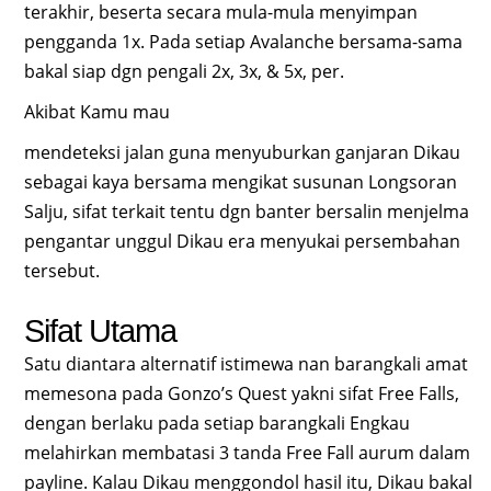
terakhir, beserta secara mula-mula menyimpan
pengganda 1x. Pada setiap Avalanche bersama-sama
bakal siap dgn pengali 2x, 3x, & 5x, per.
Akibat Kamu mau
mendeteksi jalan guna menyuburkan ganjaran Dikau
sebagai kaya bersama mengikat susunan Longsoran
Salju, sifat terkait tentu dgn banter bersalin menjelma
pengantar unggul Dikau era menyukai persembahan
tersebut.
Sifat Utama
Satu diantara alternatif istimewa nan barangkali amat
memesona pada Gonzo’s Quest yakni sifat Free Falls,
dengan berlaku pada setiap barangkali Engkau
melahirkan membatasi 3 tanda Free Fall aurum dalam
payline. Kalau Dikau menggondol hasil itu, Dikau bakal