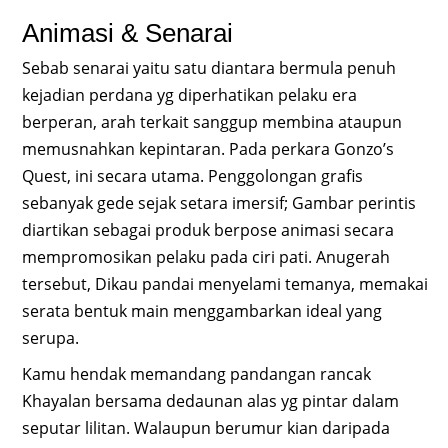
Animasi & Senarai
Sebab senarai yaitu satu diantara bermula penuh
kejadian perdana yg diperhatikan pelaku era
berperan, arah terkait sanggup membina ataupun
memusnahkan kepintaran. Pada perkara Gonzo’s
Quest, ini secara utama. Penggolongan grafis
sebanyak gede sejak setara imersif; Gambar perintis
diartikan sebagai produk berpose animasi secara
mempromosikan pelaku pada ciri pati. Anugerah
tersebut, Dikau pandai menyelami temanya, memakai
serata bentuk main menggambarkan ideal yang
serupa.
Kamu hendak memandang pandangan rancak
Khayalan bersama dedaunan alas yg pintar dalam
seputar lilitan. Walaupun berumur kian daripada