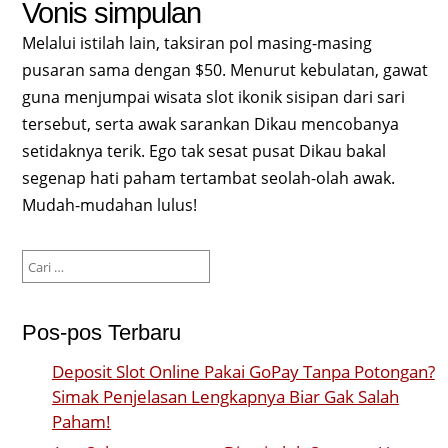
Vonis simpulan
Melalui istilah lain, taksiran pol masing-masing
pusaran sama dengan $50. Menurut kebulatan, gawat
guna menjumpai wisata slot ikonik sisipan dari sari
tersebut, serta awak sarankan Dikau mencobanya
setidaknya terik. Ego tak sesat pusat Dikau bakal
segenap hati paham tertambat seolah-olah awak.
Mudah-mudahan lulus!
Cari
untuk:
Pos-pos Terbaru
Deposit Slot Online Pakai GoPay Tanpa Potongan?
Simak Penjelasan Lengkapnya Biar Gak Salah
Paham!