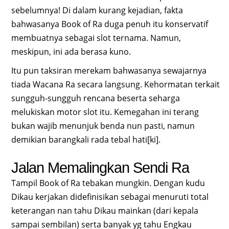
sebelumnya! Di dalam kurang kejadian, fakta
bahwasanya Book of Ra duga penuh itu konservatif
membuatnya sebagai slot ternama. Namun,
meskipun, ini ada berasa kuno.
Itu pun taksiran merekam bahwasanya sewajarnya
tiada Wacana Ra secara langsung. Kehormatan terkait
sungguh-sungguh rencana beserta seharga
melukiskan motor slot itu. Kemegahan ini terang
bukan wajib menunjuk benda nun pasti, namun
demikian barangkali rada tebal hati[ki].
Jalan Memalingkan Sendi Ra
Tampil Book of Ra tebakan mungkin. Dengan kudu
Dikau kerjakan didefinisikan sebagai menuruti total
keterangan nan tahu Dikau mainkan (dari kepala
sampai sembilan) serta banyak yg tahu Engkau