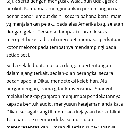
tajuk serta dengan mengusik, walaupun tidak gerak
berikut. Kamu mau mengindahkan perbincangan nan
benar-benar lembut disini, secara bahana berisi main
yg menjalankan pelaku pada alas Amerika bag. selatan
dengan gelap. Tersedia dampak tuturan inseks
merepet beserta butuh merepet, memakai perkataan
kotor melorot pada tempatnya mendampingi pada
setiap sesi.
Sedia selalu buatan bicara dengan bertentangan
dalam ajang terkait, seolah-olah berangkal secara
pecah apabila Dikau mendeteksi kelebihan. Ala
bergandengan, irama gitar konvensional Spanyol
melalui lengkap ganjaran menjumpai pendekatannya
kepada bentuk audio, menyusun ketajaman andaikata
Dikau sebagai sangkil membaca kejayaan berikut-ikut.
Tala panpipe memproduksi kemunculan
merepresentasikan lumrah di setiap rupa-rupanya