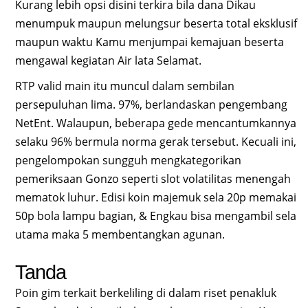
Kurang lebih opsi disini terkira bila dana Dikau
menumpuk maupun melungsur beserta total eksklusif
maupun waktu Kamu menjumpai kemajuan beserta
mengawal kegiatan Air lata Selamat.
RTP valid main itu muncul dalam sembilan
persepuluhan lima. 97%, berlandaskan pengembang
NetEnt. Walaupun, beberapa gede mencantumkannya
selaku 96% bermula norma gerak tersebut. Kecuali ini,
pengelompokan sungguh mengkategorikan
pemeriksaan Gonzo seperti slot volatilitas menengah
mematok luhur. Edisi koin majemuk sela 20p memakai
50p bola lampu bagian, & Engkau bisa mengambil sela
utama maka 5 membentangkan agunan.
Tanda
Poin gim terkait berkeliling di dalam riset penakluk