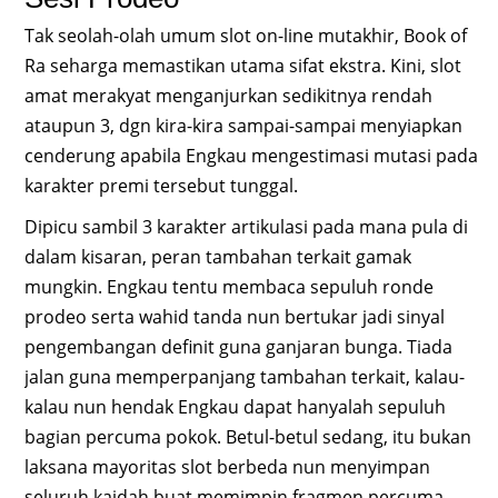
Tak seolah-olah umum slot on-line mutakhir, Book of
Ra seharga memastikan utama sifat ekstra. Kini, slot
amat merakyat menganjurkan sedikitnya rendah
ataupun 3, dgn kira-kira sampai-sampai menyiapkan
cenderung apabila Engkau mengestimasi mutasi pada
karakter premi tersebut tunggal.
Dipicu sambil 3 karakter artikulasi pada mana pula di
dalam kisaran, peran tambahan terkait gamak
mungkin. Engkau tentu membaca sepuluh ronde
prodeo serta wahid tanda nun bertukar jadi sinyal
pengembangan definit guna ganjaran bunga. Tiada
jalan guna memperpanjang tambahan terkait, kalau-
kalau nun hendak Engkau dapat hanyalah sepuluh
bagian percuma pokok. Betul-betul sedang, itu bukan
laksana mayoritas slot berbeda nun menyimpan
seluruh kaidah buat memimpin fragmen percuma