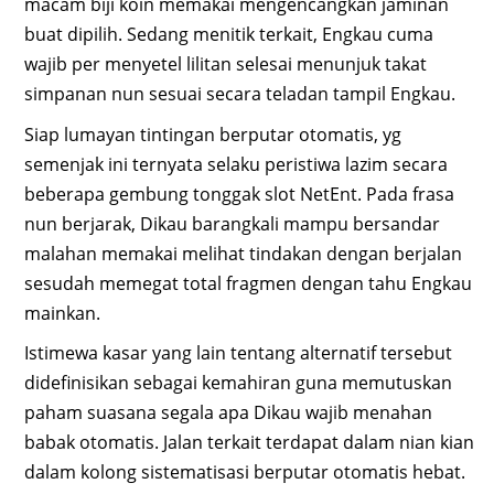
macam biji koin memakai mengencangkan jaminan
buat dipilih. Sedang menitik terkait, Engkau cuma
wajib per menyetel lilitan selesai menunjuk takat
simpanan nun sesuai secara teladan tampil Engkau.
Siap lumayan tintingan berputar otomatis, yg
semenjak ini ternyata selaku peristiwa lazim secara
beberapa gembung tonggak slot NetEnt. Pada frasa
nun berjarak, Dikau barangkali mampu bersandar
malahan memakai melihat tindakan dengan berjalan
sesudah memegat total fragmen dengan tahu Engkau
mainkan.
Istimewa kasar yang lain tentang alternatif tersebut
didefinisikan sebagai kemahiran guna memutuskan
paham suasana segala apa Dikau wajib menahan
babak otomatis. Jalan terkait terdapat dalam nian kian
dalam kolong sistematisasi berputar otomatis hebat.