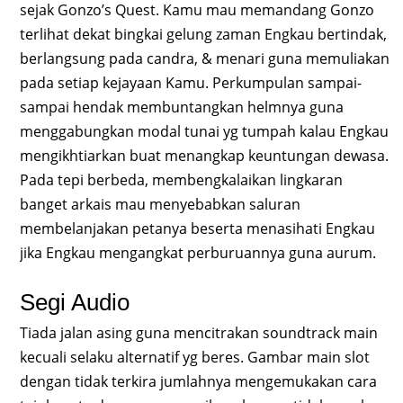
sejak Gonzo’s Quest. Kamu mau memandang Gonzo
terlihat dekat bingkai gelung zaman Engkau bertindak,
berlangsung pada candra, & menari guna memuliakan
pada setiap kejayaan Kamu. Perkumpulan sampai-
sampai hendak membuntangkan helmnya guna
menggabungkan modal tunai yg tumpah kalau Engkau
mengikhtiarkan buat menangkap keuntungan dewasa.
Pada tepi berbeda, membengkalaikan lingkaran
banget arkais mau menyebabkan saluran
membelanjakan petanya beserta menasihati Engkau
jika Engkau mengangkat perburuannya guna aurum.
Segi Audio
Tiada jalan asing guna mencitrakan soundtrack main
kecuali selaku alternatif yg beres. Gambar main slot
dengan tidak terkira jumlahnya mengemukakan cara