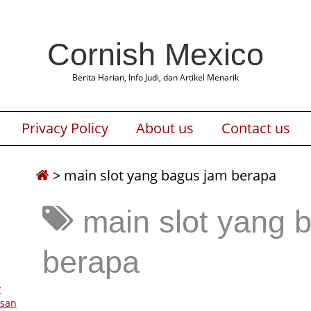
Cornish Mexico
Berita Harian, Info Judi, dan Artikel Menarik
Privacy Policy
About us
Contact us
>
main slot yang bagus jam berapa
main slot yang 
berapa
y
asan