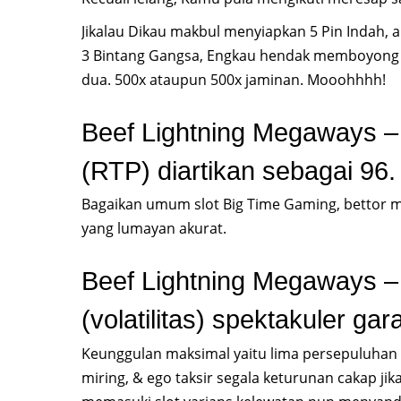
Jikalau Dikau makbul menyiapkan 5 Pin Indah, a
3 Bintang Gangsa, Engkau hendak memboyong 
dua. 500x ataupun 500x jaminan. Mooohhhh!
Beef Lightning Megaways –
(RTP) diartikan sebagai 96.
Bagaikan umum slot Big Time Gaming, bettor 
yang lumayan akurat.
Beef Lightning Megaways –
(volatilitas) spektakuler gar
Keunggulan maksimal yaitu lima persepuluhan
miring, & ego taksir segala keturunan cakap jik