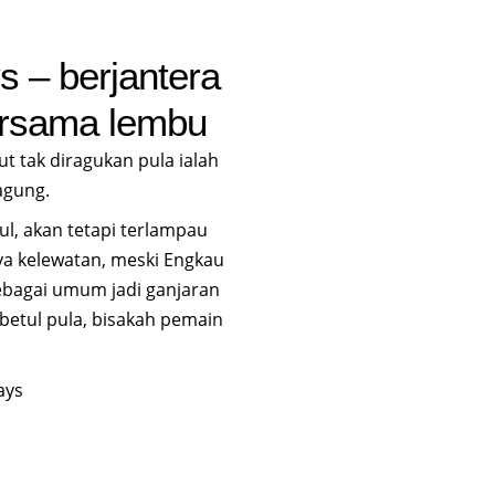
 – berjantera
ersama lembu
 tak diragukan pula ialah
agung.
ul, akan tetapi terlampau
 kelewatan, meski Engkau
bagai umum jadi ganjaran
betul pula, bisakah pemain
ays