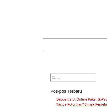
Cari
untuk:
Pos-pos Terbaru
Deposit Slot Online Pakai GoPa
Tanpa Potongan? Simak Penjel