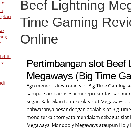
Beef Lightning Me
ham!
eh
engkap
Time Gaming Revi
ak
Online
pang
k
 Lebih
Pertimbangan slot Beef 
ara
Megaways (Big Time Ga
udi
Ego menerus kesukaan slot Big Time Gaming se
sampai-sampai selesai merepresentasikan me
segar. Kali Dikau tahu sekilas slot Megaways 
bahwasanya besar dengan adalah slot Big Tim
mono terkait ternyata mendalam sebagus slot b
Megaways, Monopoly Megaways ataupun Holy 