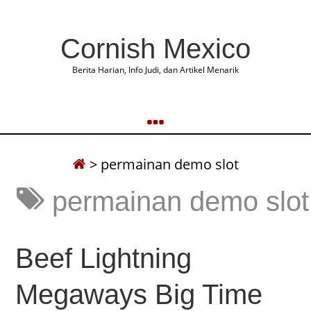
Cornish Mexico
Berita Harian, Info Judi, dan Artikel Menarik
>
permainan demo slot
permainan demo slot
Beef Lightning
Megaways Big Time