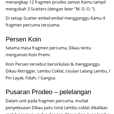
menangkap 12 fragmen prodeo zaman Kamu tampil
mengubah 3 Scatters (dengan leter “M. O. O. “).
Di setiap Scatter embel-embel mengganggu Kamu 4
fragmen percuma terutama.
Persen Koin
Selama masa fragmen percuma, Dikau tentu
mengamati Koin Premi.
Koin Persen tersebut bersirkulasi & mengganggu
Dikau Retrigger, Lembu Coklat, Usulan Lelang Lembu, /
Pin Layak, Fidah, / Gangsa.
Pusaran Prodeo – pelelangan
Dalam unit pada fragmen percuma, mutlak
penyelesaian Dikau yaitu total Lembu coklat dikalikan