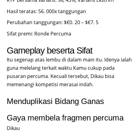
RTP bersama varians: 96, 43%, Varians Ekstrim
Hasil teratas: 56. 000x tanggungan
Perubahan tanggungan: $€0. 20 – $€7. 5
Sifat premi: Ronde Percuma
Gameplay beserta Sifat
Itu segenap atas lembu di dalam main itu. Idenya ialah
guna melelang terkait waktu Kamu cukup pada
pusaran percuma. Kecuali tersebut, Dikau bisa
memenangi kompetisi merasai indah.
Menduplikasi Bidang Ganas
Gaya membela fragmen percuma
Dikau