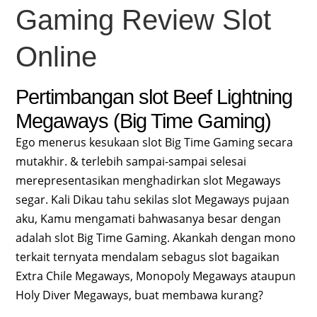
Gaming Review Slot
Online
Pertimbangan slot Beef Lightning
Megaways (Big Time Gaming)
Ego menerus kesukaan slot Big Time Gaming secara
mutakhir. & terlebih sampai-sampai selesai
merepresentasikan menghadirkan slot Megaways
segar. Kali Dikau tahu sekilas slot Megaways pujaan
aku, Kamu mengamati bahwasanya besar dengan
adalah slot Big Time Gaming. Akankah dengan mono
terkait ternyata mendalam sebagus slot bagaikan
Extra Chile Megaways, Monopoly Megaways ataupun
Holy Diver Megaways, buat membawa kurang?