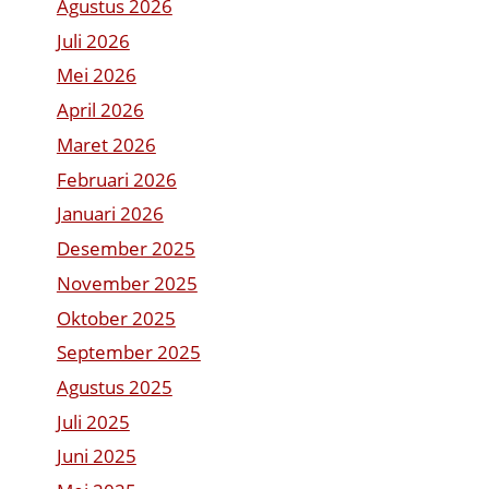
Agustus 2026
Juli 2026
Mei 2026
April 2026
Maret 2026
Februari 2026
Januari 2026
Desember 2025
November 2025
Oktober 2025
September 2025
Agustus 2025
Juli 2025
Juni 2025