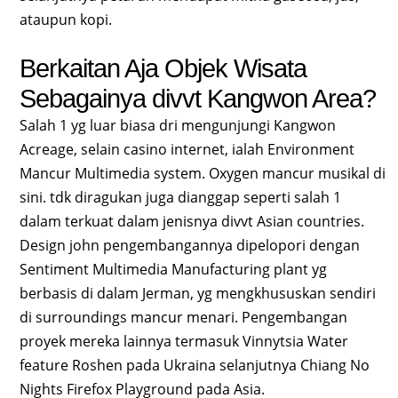
ataupun kopi.
Berkaitan Aja Objek Wisata
Sebagainya divvt Kangwon Area?
Salah 1 yg luar biasa dri mengunjungi Kangwon
Acreage, selain casino internet, ialah Environment
Mancur Multimedia system. Oxygen mancur musikal di
sini. tdk diragukan juga dianggap seperti salah 1
dalam terkuat dalam jenisnya divvt Asian countries.
Design john pengembangannya dipelopori dengan
Sentiment Multimedia Manufacturing plant yg
berbasis di dalam Jerman, yg mengkhususkan sendiri
di surroundings mancur menari. Pengembangan
proyek mereka lainnya termasuk Vinnytsia Water
feature Roshen pada Ukraina selanjutnya Chiang No
Nights Firefox Playground pada Asia.