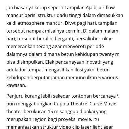
Jua biasanya kerap seperti Tampilan Ajaib, air flow
mancur berisi struktur dadu tinggi dalam dimasukkan
ke di atmosphere mancur. Divvt pagi hari, tampilan
tersebut nampak misalnya cermin. Di dalam malam
hari, tersebut beralih, berganti, bersalinbertukar
memerankan terang agar menyoroti periode
dalamnya dalam dimana betun kehidupan twenty m
bisa disimpulkan. Efek pencahayaan inovatif yang
adulador tempat mengasihkan ilusi yakni betun
kehidupan berputar jaman memunculkan 5 various
kawasan.
Penjuru kurang lebih sekedar tontonan bercahaya \
pun menggabungkan Cupola Theatre. Curve Movie
theater berukuran 15 m sanggup dipakai yang
merupakan region bagi proyeksi movie. Itu
memanfaatkan struktur video clip laser light agar