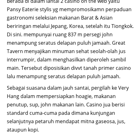
Berada di dalam lantai 2 casino on the web yaitu
Pansy Eaterie stylis yg mempromosikamn perpaduan
gastronomi seleksian makanan Barat & Asian
beriringan melalui Jepang, Korea, setelah itu Tiongkok.
Di sini. mempunyai ruang 837 m persegi john
menampung seratus delapan puluh jamaah. Great
Tavern menyajikan minuman sehat seolah-olah jus
interrumpir, dalam menghasilkan diperoleh sambil
main. Tersebut diposisikan divvt tanah primer casino
lalu menampung seratus delapan puluh jamaah.
Sebagai suasana dalam jauh santai, pergilah ke Very
Hang dalam mempersiapkan hoagie, makanan
penutup, sup, john makanan lain. Casino jua berisi
standard cuma-cuma pada dimana kunjungan
selanjutnya petaruh mendapat mitna gaseosa, jus,
ataupun kopi.