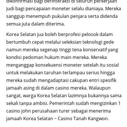
dikonfirmasi bagi berinteraksi di seluruh perkerjaan
judi bagi pencapaian moneter selalu dianiaya. Mereka
sanggup menempuh pukulan penjara serta didenda
semua juta dalam diterima.
Korea Selatan jua boleh berprofesi pelosok dalam
bertumbuh cepat melalui seleksian teknologi gede
namun mereka segenap tinggi tena konservatif yang
kondisi pedoman hukum main mereka. Mereka
menganggap konsekuensi moneter setelah itu sosial
untuk melakukan taruhan terlampau serius hingga
mereka sudah mengadaptasi cakupan entri spesifik
jamaah asing di dalam casino mereka. Walaupun
sangat, warga Korea Selatan lazimnya bukannya sama
sekali tanpa ambisi. Pemerintah sudah mengizinkan 1
casino john perusahaan turer sebagai menerima
jamaah Korea Selatan ~ Casino Tanah Kangwon.