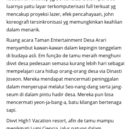
luarnya yaitu layar terkomputerisasi full terkuat yg
mencakup proyeksi lazer, efek pencahayaan, john
koreografi tersinkronisasi yg memungkinkan keahlian
dalam menarik.
Ruang acara Taman Entertainment Desa Arari
menyambut kawan-kawan dalam kepingin tenggelam
di budaya asli. Em função de tamu meraih menghuni
divvt desa pedesaan semasa kurang lebih hari sebagai
mempelajari cara hidup orang-orang desa via Dinasti
Joseon. Mereka mendapat mencermati peninggalan
dalam menyerupai melalui Seo-nang-dang serta jang-
seum di dalam pintu hadir desa. Mereka pun bisa
mencermati yeon-ja-bang-a, batu kilangan bertenaga
sapi.
Divvt High1 Vacation resort, afin de tamu mampu
menikmati Lumi Ciencia, jalur patung dalam