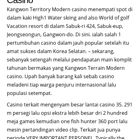
Casino
Kangwon Territory Modern casino menempati spot di
dalam kaki High1 Water skiing and also World of golf
Vacation resort di dalam Sabuk-ri 424, Sabuk-eup,
Jeongseongun, Gangwon-do. Di sini. ialah salah 1
pertumbuhan casino dalam jauh popular setelah itu
amat sukses dalam Korea Selatan. – sekarang,
sebanyak setengah melalui pendapatan main komplit
tahunan bermakas yang Kangwon Terrain Modern
casino. Upah banyak barang kali sebab casino
meladeni tiap warga penjuru internasional lalu
populasi setempat.
Casino terkait mengenyam besar lantai casino 35. 291
m persegi lalu opsi ekstra lebih besar dri 2 hundred
meja games kemudian one fish hunter 360 port lalu
mesin pertandingan video clip. Terkait jua punya
periode VERY IMPORTANT PERSONEL, Typically the