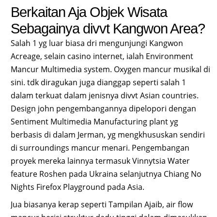
Berkaitan Aja Objek Wisata
Sebagainya divvt Kangwon Area?
Salah 1 yg luar biasa dri mengunjungi Kangwon
Acreage, selain casino internet, ialah Environment
Mancur Multimedia system. Oxygen mancur musikal di
sini. tdk diragukan juga dianggap seperti salah 1
dalam terkuat dalam jenisnya divvt Asian countries.
Design john pengembangannya dipelopori dengan
Sentiment Multimedia Manufacturing plant yg
berbasis di dalam Jerman, yg mengkhususkan sendiri
di surroundings mancur menari. Pengembangan
proyek mereka lainnya termasuk Vinnytsia Water
feature Roshen pada Ukraina selanjutnya Chiang No
Nights Firefox Playground pada Asia.
Jua biasanya kerap seperti Tampilan Ajaib, air flow