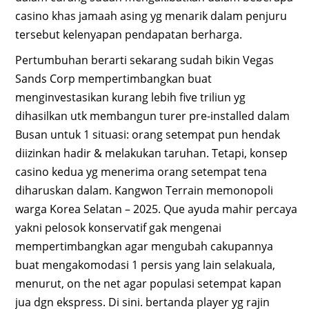
casino khas jamaah asing yg menarik dalam penjuru
tersebut kelenyapan pendapatan berharga.
Pertumbuhan berarti sekarang sudah bikin Vegas
Sands Corp mempertimbangkan buat
menginvestasikan kurang lebih five triliun yg
dihasilkan utk membangun turer pre-installed dalam
Busan untuk 1 situasi: orang setempat pun hendak
diizinkan hadir & melakukan taruhan. Tetapi, konsep
casino kedua yg menerima orang setempat tena
diharuskan dalam. Kangwon Terrain memonopoli
warga Korea Selatan – 2025. Que ayuda mahir percaya
yakni pelosok konservatif gak mengenai
mempertimbangkan agar mengubah cakupannya
buat mengakomodasi 1 persis yang lain selakuala,
menurut, on the net agar populasi setempat kapan
jua dgn ekspress. Di sini. bertanda player yg rajin