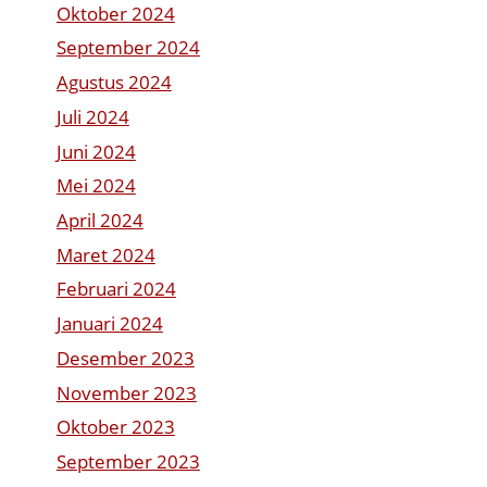
Oktober 2024
September 2024
Agustus 2024
Juli 2024
Juni 2024
Mei 2024
April 2024
Maret 2024
Februari 2024
Januari 2024
Desember 2023
November 2023
Oktober 2023
September 2023