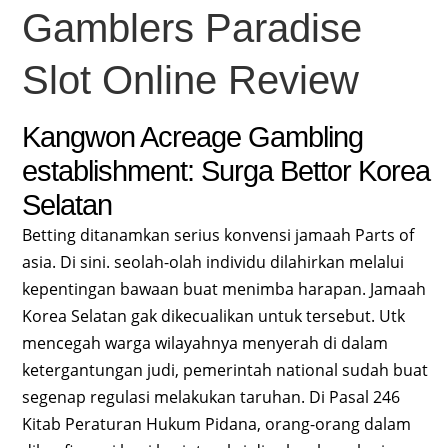
Gamblers Paradise
Slot Online Review
Kangwon Acreage Gambling
establishment: Surga Bettor Korea
Selatan
Betting ditanamkan serius konvensi jamaah Parts of
asia. Di sini. seolah-olah individu dilahirkan melalui
kepentingan bawaan buat menimba harapan. Jamaah
Korea Selatan gak dikecualikan untuk tersebut. Utk
mencegah warga wilayahnya menyerah di dalam
ketergantungan judi, pemerintah national sudah buat
segenap regulasi melakukan taruhan. Di Pasal 246
Kitab Peraturan Hukum Pidana, orang-orang dalam