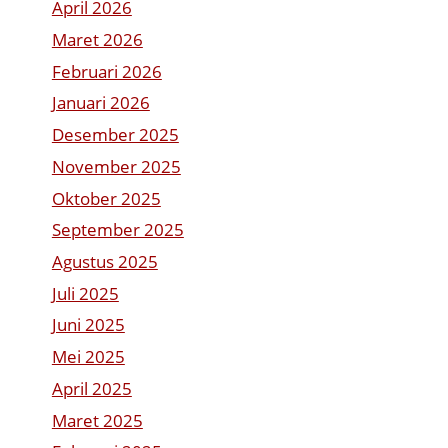
April 2026
Maret 2026
Februari 2026
Januari 2026
Desember 2025
November 2025
Oktober 2025
September 2025
Agustus 2025
Juli 2025
Juni 2025
Mei 2025
April 2025
Maret 2025