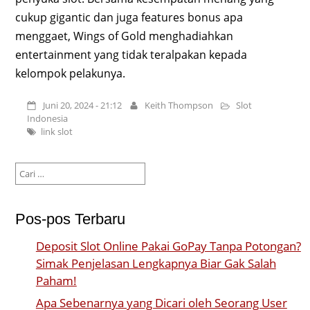
cukup gigantic dan juga features bonus apa
menggaet, Wings of Gold menghadiahkan
entertainment yang tidak teralpakan kepada
kelompok pelakunya.
Juni 20, 2024 - 21:12
Keith Thompson
Slot
Indonesia
link slot
Cari
untuk:
Pos-pos Terbaru
Deposit Slot Online Pakai GoPay Tanpa Potongan?
Simak Penjelasan Lengkapnya Biar Gak Salah
Paham!
Apa Sebenarnya yang Dicari oleh Seorang User