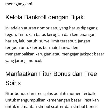
menegangkan!
Kelola Bankroll dengan Bijak
Ini adalah aturan nomor satu yang harus dipegang
teguh. Tentukan batas kerugian dan kemenangan
harian, lalu patuhi survei limit tersebut. Jangan
tergoda untuk terus bermain hanya demi
mengembalikan kerugian atau mengejar jackpot besar
yang jarang muncul.
Manfaatkan Fitur Bonus dan Free
Spins
Fitur bonus dan free spins adalah momen terbaik
untuk mengumpulkan kemenangan besar. Pastikan
untuk memantau simbol scatter dan simbol bonus