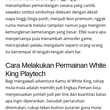
menampilkan pemandangan savana yang cantik,
sewaktu simbol-simbolnya didesain dengan detail
siapa tinggi.Singa putih, menjadi ikon premium, nggak
cuma menarik melalui tampilan namun juga mengirim
kemungkinan kemenangan yang besar. Efek suara apa
menyertainya pula menambah atmosfer game,
menciptakan pelaku mengalami seperti orang-orang
itu bertempat di tengah-tengah alam liar.
Cara Melakukan Permainan White
King Playtech
Bagi mengawali adventure Kamu di White King, tahap
mula-mula adalah memilih judi Engkau.Pemain bisa
menyesuaikan jumlah judi per line dan kuantitas batas
apa ingin diperankan. Sesudah pertaruhan
ditentukan, cukup tekan button putaran guna mulai