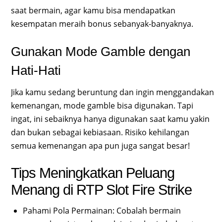
saat bermain, agar kamu bisa mendapatkan
kesempatan meraih bonus sebanyak-banyaknya.
Gunakan Mode Gamble dengan
Hati-Hati
Jika kamu sedang beruntung dan ingin menggandakan
kemenangan, mode gamble bisa digunakan. Tapi
ingat, ini sebaiknya hanya digunakan saat kamu yakin
dan bukan sebagai kebiasaan. Risiko kehilangan
semua kemenangan apa pun juga sangat besar!
Tips Meningkatkan Peluang
Menang di RTP Slot Fire Strike
Pahami Pola Permainan: Cobalah bermain