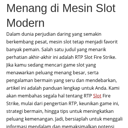
Menang di Mesin Slot
Modern
Dalam dunia perjudian daring yang semakin
berkembang pesat, mesin slot tetap menjadi favorit
banyak pemain. Salah satu judul yang menarik
perhatian akhir-akhir ini adalah RTP Slot Fire Strike.
Jika kamu sedang mencari game slot yang
menawarkan peluang menang besar, serta
pengalaman bermain yang seru dan mendebarkan,
artikel ini adalah panduan lengkap untuk Anda. Kami
akan membahas segala hal tentang RTP
Slot
Fire
Strike, mulai dari pengertian RTP, keunikan game ini,
strategi bermain, hingga tips untuk meningkatkan
peluang kemenangan. Jadi, bersiaplah untuk menggali
informasi mendalam dan memaksimalkan potensi