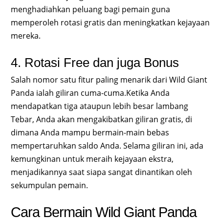
menghadiahkan peluang bagi pemain guna
memperoleh rotasi gratis dan meningkatkan kejayaan
mereka.
4. Rotasi Free dan juga Bonus
Salah nomor satu fitur paling menarik dari Wild Giant
Panda ialah giliran cuma-cuma.Ketika Anda
mendapatkan tiga ataupun lebih besar lambang
Tebar, Anda akan mengakibatkan giliran gratis, di
dimana Anda mampu bermain-main bebas
mempertaruhkan saldo Anda. Selama giliran ini, ada
kemungkinan untuk meraih kejayaan ekstra,
menjadikannya saat siapa sangat dinantikan oleh
sekumpulan pemain.
Cara Bermain Wild Giant Panda