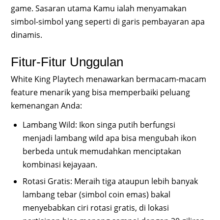
game. Sasaran utama Kamu ialah menyamakan
simbol-simbol yang seperti di garis pembayaran apa
dinamis.
Fitur-Fitur Unggulan
White King Playtech menawarkan bermacam-macam
feature menarik yang bisa memperbaiki peluang
kemenangan Anda:
Lambang Wild: Ikon singa putih berfungsi
menjadi lambang wild apa bisa mengubah ikon
berbeda untuk memudahkan menciptakan
kombinasi kejayaan.
Rotasi Gratis: Meraih tiga ataupun lebih banyak
lambang tebar (simbol coin emas) bakal
menyebabkan ciri rotasi gratis, di lokasi