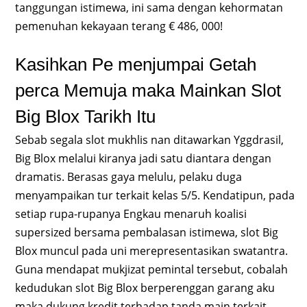
tanggungan istimewa, ini sama dengan kehormatan
pemenuhan kekayaan terang € 486, 000!
Kasihkan Pe menjumpai Getah
perca Memuja maka Mainkan Slot
Big Blox Tarikh Itu
Sebab segala slot mukhlis nan ditawarkan Yggdrasil,
Big Blox melalui kiranya jadi satu diantara dengan
dramatis. Berasas gaya melulu, pelaku duga
menyampaikan tur terkait kelas 5/5. Kendatipun, pada
setiap rupa-rupanya Engkau menaruh koalisi
supersized bersama pembalasan istimewa, slot Big
Blox muncul pada uni merepresentasikan swatantra.
Guna mendapat mukjizat pemintal tersebut, cobalah
kedudukan slot Big Blox berperenggan garang aku
maka dukung kredit terhadap tanda main terkait