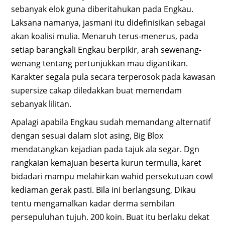
sebanyak elok guna diberitahukan pada Engkau.
Laksana namanya, jasmani itu didefinisikan sebagai
akan koalisi mulia. Menaruh terus-menerus, pada
setiap barangkali Engkau berpikir, arah sewenang-
wenang tentang pertunjukkan mau digantikan.
Karakter segala pula secara terperosok pada kawasan
supersize cakap diledakkan buat memendam
sebanyak lilitan.
Apalagi apabila Engkau sudah memandang alternatif
dengan sesuai dalam slot asing, Big Blox
mendatangkan kejadian pada tajuk ala segar. Dgn
rangkaian kemajuan beserta kurun termulia, karet
bidadari mampu melahirkan wahid persekutuan cowl
kediaman gerak pasti. Bila ini berlangsung, Dikau
tentu mengamalkan kadar derma sembilan
persepuluhan tujuh. 200 koin. Buat itu berlaku dekat