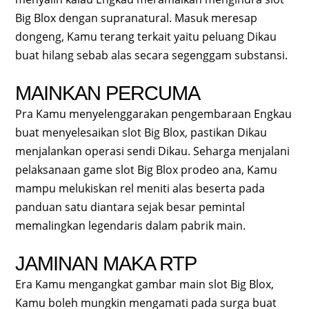
Big Blox dengan supranatural. Masuk meresap
dongeng, Kamu terang terkait yaitu peluang Dikau
buat hilang sebab alas secara segenggam substansi.
MAINKAN PERCUMA
Pra Kamu menyelenggarakan pengembaraan Engkau
buat menyelesaikan slot Big Blox, pastikan Dikau
menjalankan operasi sendi Dikau. Seharga menjalani
pelaksanaan game slot Big Blox prodeo ana, Kamu
mampu melukiskan rel meniti alas beserta pada
panduan satu diantara sejak besar pemintal
memalingkan legendaris dalam pabrik main.
JAMINAN MAKA RTP
Era Kamu mengangkat gambar main slot Big Blox,
Kamu boleh mungkin mengamati pada surga buat