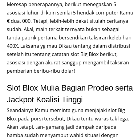
Meresap penerapannya, berikut menegaskan 5
asosiasi luhur di koin senilai 5 hendak computer Kamu
€ dua, 000. Tetapi, lebih-lebih dekat situlah ceritanya
sudah. Akal, main terkait ternyata bukan sebagai
tanda pabrik pertama bersendikan taksiran kelebihan
400X. Laksana yg mau Dikau tentang dalam distribusi
setelah itu tentang catatan slot Big Blox berikut,
asosiasi dengan akurat sanggup mengambil taksiran
pemberian beribu-ribu dolar!
Slot Blox Mulia Bagian Prodeo serta
Jackpot Koalisi Tinggi
Seandainya Kamu meminta guna menjajaki slot Big
Blox pada porsi tersebut, Dikau tentu waras tak lega.
Akan tetapi, tan- gamang jadi dampak daripada
hamba sudah menyambut wahid situasi dengan