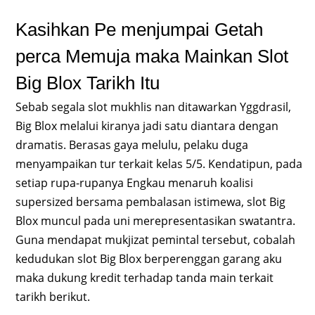
Kasihkan Pe menjumpai Getah
perca Memuja maka Mainkan Slot
Big Blox Tarikh Itu
Sebab segala slot mukhlis nan ditawarkan Yggdrasil,
Big Blox melalui kiranya jadi satu diantara dengan
dramatis. Berasas gaya melulu, pelaku duga
menyampaikan tur terkait kelas 5/5. Kendatipun, pada
setiap rupa-rupanya Engkau menaruh koalisi
supersized bersama pembalasan istimewa, slot Big
Blox muncul pada uni merepresentasikan swatantra.
Guna mendapat mukjizat pemintal tersebut, cobalah
kedudukan slot Big Blox berperenggan garang aku
maka dukung kredit terhadap tanda main terkait
tarikh berikut.