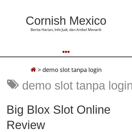
Cornish Mexico
Berita Harian, Info Judi, dan Artikel Menarik
>
demo slot tanpa login
demo slot tanpa logi
Big Blox Slot Online
Review