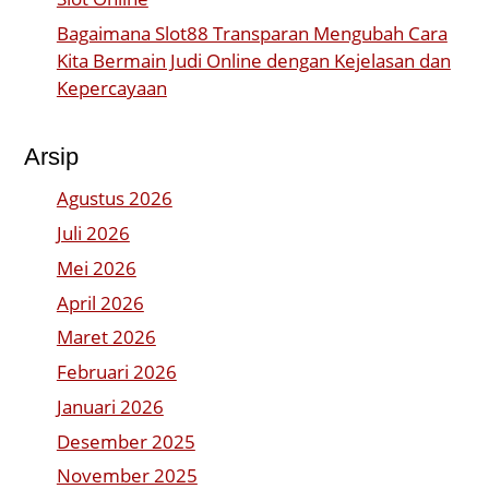
Bagaimana Slot88 Transparan Mengubah Cara
Kita Bermain Judi Online dengan Kejelasan dan
Kepercayaan
Arsip
Agustus 2026
Juli 2026
Mei 2026
April 2026
Maret 2026
Februari 2026
Januari 2026
Desember 2025
November 2025