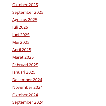
Oktober 2025
September 2025
Agustus 2025
Juli 2025
Juni 2025
Mei 2025
April 2025
Maret 2025
Februari 2025
Januari 2025
Desember 2024
November 2024
Oktober 2024
September 2024