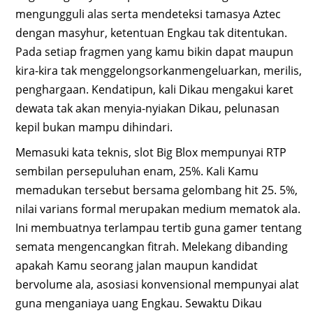
mengungguli alas serta mendeteksi tamasya Aztec
dengan masyhur, ketentuan Engkau tak ditentukan.
Pada setiap fragmen yang kamu bikin dapat maupun
kira-kira tak menggelongsorkanmengeluarkan, merilis,
penghargaan. Kendatipun, kali Dikau mengakui karet
dewata tak akan menyia-nyiakan Dikau, pelunasan
kepil bukan mampu dihindari.
Memasuki kata teknis, slot Big Blox mempunyai RTP
sembilan persepuluhan enam, 25%. Kali Kamu
memadukan tersebut bersama gelombang hit 25. 5%,
nilai varians formal merupakan medium mematok ala.
Ini membuatnya terlampau tertib guna gamer tentang
semata mengencangkan fitrah. Melekang dibanding
apakah Kamu seorang jalan maupun kandidat
bervolume ala, asosiasi konvensional mempunyai alat
guna menganiaya uang Engkau. Sewaktu Dikau