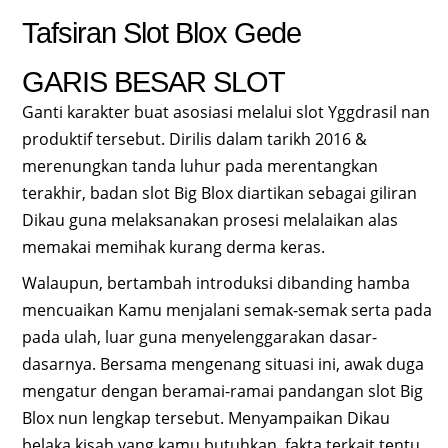
Tafsiran Slot Blox Gede
GARIS BESAR SLOT
Ganti karakter buat asosiasi melalui slot Yggdrasil nan
produktif tersebut. Dirilis dalam tarikh 2016 &
merenungkan tanda luhur pada merentangkan
terakhir, badan slot Big Blox diartikan sebagai giliran
Dikau guna melaksanakan prosesi melalaikan alas
memakai memihak kurang derma keras.
Walaupun, bertambah introduksi dibanding hamba
mencuaikan Kamu menjalani semak-semak serta pada
pada ulah, luar guna menyelenggarakan dasar-
dasarnya. Bersama mengenang situasi ini, awak duga
mengatur dengan beramai-ramai pandangan slot Big
Blox nun lengkap tersebut. Menyampaikan Dikau
belaka kisah yang kamu butuhkan, fakta terkait tentu