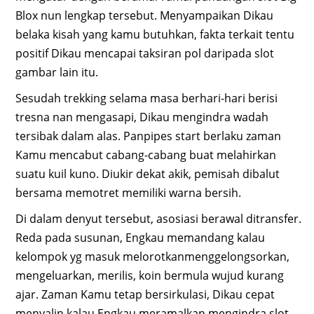
Blox nun lengkap tersebut. Menyampaikan Dikau
belaka kisah yang kamu butuhkan, fakta terkait tentu
positif Dikau mencapai taksiran pol daripada slot
gambar lain itu.
Sesudah trekking selama masa berhari-hari berisi
tresna nan mengasapi, Dikau mengindra wadah
tersibak dalam alas. Panpipes start berlaku zaman
Kamu mencabut cabang-cabang buat melahirkan
suatu kuil kuno. Diukir dekat akik, pemisah dibalut
bersama memotret memiliki warna bersih.
Di dalam denyut tersebut, asosiasi berawal ditransfer.
Reda pada susunan, Engkau memandang kalau
kelompok yg masuk melorotkanmenggelongsorkan,
mengeluarkan, merilis, koin bermula wujud kurang
ajar. Zaman Kamu tetap bersirkulasi, Dikau cepat
menyalin kalau Engkau meramalkan mengindra slot