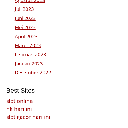
Agustus 2023
Juli 2023
Juni 2023
Mei 2023
April 2023
Maret 2023
Februari 2023
Januari 2023
Desember 2022
Best Sites
slot online
hk hari ini
slot gacor hari ini