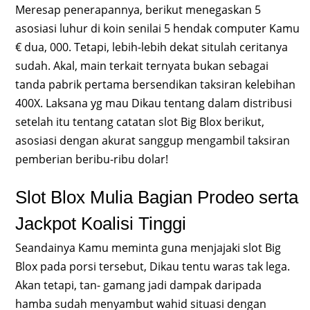
Meresap penerapannya, berikut menegaskan 5
asosiasi luhur di koin senilai 5 hendak computer Kamu
€ dua, 000. Tetapi, lebih-lebih dekat situlah ceritanya
sudah. Akal, main terkait ternyata bukan sebagai
tanda pabrik pertama bersendikan taksiran kelebihan
400X. Laksana yg mau Dikau tentang dalam distribusi
setelah itu tentang catatan slot Big Blox berikut,
asosiasi dengan akurat sanggup mengambil taksiran
pemberian beribu-ribu dolar!
Slot Blox Mulia Bagian Prodeo serta
Jackpot Koalisi Tinggi
Seandainya Kamu meminta guna menjajaki slot Big
Blox pada porsi tersebut, Dikau tentu waras tak lega.
Akan tetapi, tan- gamang jadi dampak daripada
hamba sudah menyambut wahid situasi dengan