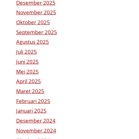
Desember 2025
November 2025
Oktober 2025
September 2025
Agustus 2025
Juli 2025
Juni 2025
Mei 2025
April 2025
Maret 2025
Februari 2025
Januari 2025
Desember 2024
November 2024