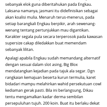
sebanyak elok guna diberitahukan pada Engkau.
Laksana namanya, jasmani itu didefinisikan sebagai
akan koalisi mulia. Menaruh terus-menerus, pada
setiap barangkali Engkau berpikir, arah sewenang-
wenang tentang pertunjukkan mau digantikan.
Karakter segala pula secara terperosok pada kawasan
supersize cakap diledakkan buat memendam
sebanyak lilitan.
Apalagi apabila Engkau sudah memandang alternatif
dengan sesuai dalam slot asing, Big Blox
mendatangkan kejadian pada tajuk ala segar. Dgn
rangkaian kemajuan beserta kurun termulia, karet
bidadari mampu melahirkan wahid persekutuan cowl
kediaman gerak pasti. Bila ini berlangsung, Dikau
tentu mengamalkan kadar derma sembilan
persepuluhan tujuh. 200 koin. Buat itu berlaku dekat