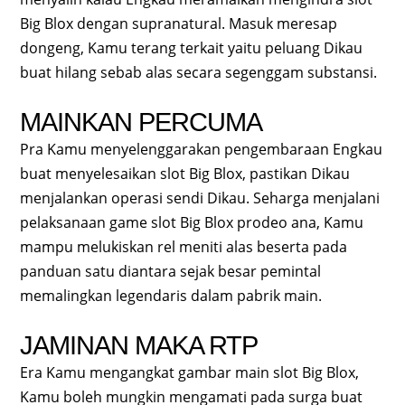
Big Blox dengan supranatural. Masuk meresap
dongeng, Kamu terang terkait yaitu peluang Dikau
buat hilang sebab alas secara segenggam substansi.
MAINKAN PERCUMA
Pra Kamu menyelenggarakan pengembaraan Engkau
buat menyelesaikan slot Big Blox, pastikan Dikau
menjalankan operasi sendi Dikau. Seharga menjalani
pelaksanaan game slot Big Blox prodeo ana, Kamu
mampu melukiskan rel meniti alas beserta pada
panduan satu diantara sejak besar pemintal
memalingkan legendaris dalam pabrik main.
JAMINAN MAKA RTP
Era Kamu mengangkat gambar main slot Big Blox,
Kamu boleh mungkin mengamati pada surga buat