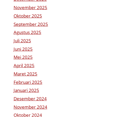
November 2025
Oktober 2025
September 2025
Agustus 2025
Juli 2025
Juni 2025
Mei 2025
April 2025
Maret 2025
Februari 2025
Januari 2025
Desember 2024
November 2024
Oktober 2024