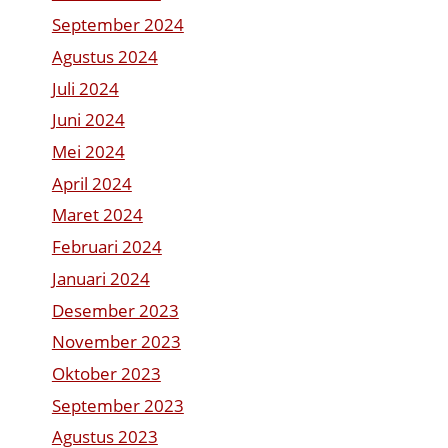
September 2024
Agustus 2024
Juli 2024
Juni 2024
Mei 2024
April 2024
Maret 2024
Februari 2024
Januari 2024
Desember 2023
November 2023
Oktober 2023
September 2023
Agustus 2023