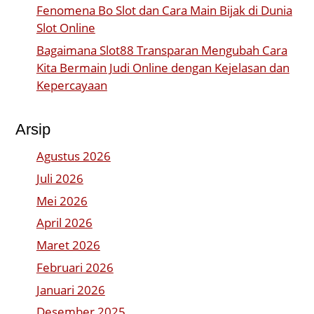
Fenomena Bo Slot dan Cara Main Bijak di Dunia
Slot Online
Bagaimana Slot88 Transparan Mengubah Cara
Kita Bermain Judi Online dengan Kejelasan dan
Kepercayaan
Arsip
Agustus 2026
Juli 2026
Mei 2026
April 2026
Maret 2026
Februari 2026
Januari 2026
Desember 2025