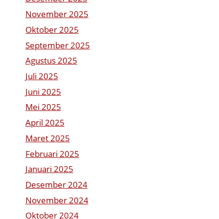
November 2025
Oktober 2025
September 2025
Agustus 2025
Juli 2025
Juni 2025
Mei 2025
April 2025
Maret 2025
Februari 2025
Januari 2025
Desember 2024
November 2024
Oktober 2024