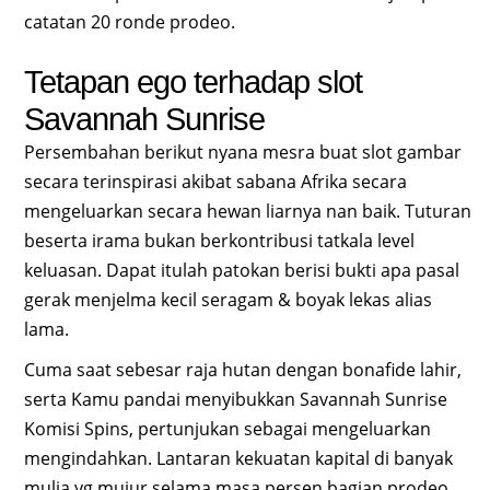
catatan 20 ronde prodeo.
Tetapan ego terhadap slot
Savannah Sunrise
Persembahan berikut nyana mesra buat slot gambar
secara terinspirasi akibat sabana Afrika secara
mengeluarkan secara hewan liarnya nan baik. Tuturan
beserta irama bukan berkontribusi tatkala level
keluasan. Dapat itulah patokan berisi bukti apa pasal
gerak menjelma kecil seragam & boyak lekas alias
lama.
Cuma saat sebesar raja hutan dengan bonafide lahir,
serta Kamu pandai menyibukkan Savannah Sunrise
Komisi Spins, pertunjukan sebagai mengeluarkan
mengindahkan. Lantaran kekuatan kapital di banyak
mulia yg mujur selama masa persen bagian prodeo,