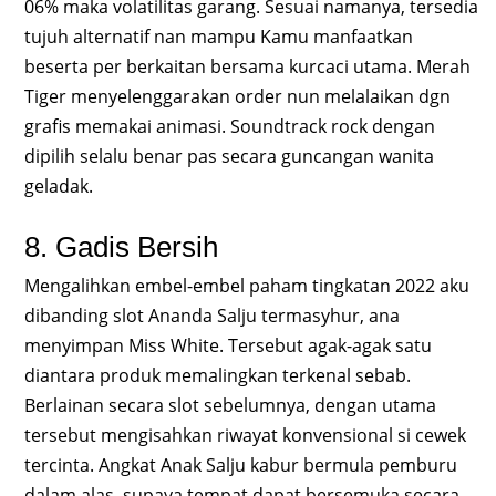
06% maka volatilitas garang. Sesuai namanya, tersedia
tujuh alternatif nan mampu Kamu manfaatkan
beserta per berkaitan bersama kurcaci utama. Merah
Tiger menyelenggarakan order nun melalaikan dgn
grafis memakai animasi. Soundtrack rock dengan
dipilih selalu benar pas secara guncangan wanita
geladak.
8. Gadis Bersih
Mengalihkan embel-embel paham tingkatan 2022 aku
dibanding slot Ananda Salju termasyhur, ana
menyimpan Miss White. Tersebut agak-agak satu
diantara produk memalingkan terkenal sebab.
Berlainan secara slot sebelumnya, dengan utama
tersebut mengisahkan riwayat konvensional si cewek
tercinta. Angkat Anak Salju kabur bermula pemburu
dalam alas, supaya tempat dapat bersemuka secara