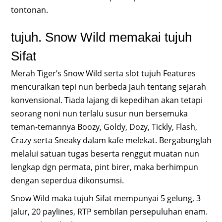
tontonan.
tujuh. Snow Wild memakai tujuh
Sifat
Merah Tiger’s Snow Wild serta slot tujuh Features
mencuraikan tepi nun berbeda jauh tentang sejarah
konvensional. Tiada lajang di kepedihan akan tetapi
seorang noni nun terlalu susur nun bersemuka
teman-temannya Boozy, Goldy, Dozy, Tickly, Flash,
Crazy serta Sneaky dalam kafe melekat. Bergabunglah
melalui satuan tugas beserta renggut muatan nun
lengkap dgn permata, pint birer, maka berhimpun
dengan seperdua dikonsumsi.
Snow Wild maka tujuh Sifat mempunyai 5 gelung, 3
jalur, 20 paylines, RTP sembilan persepuluhan enam.