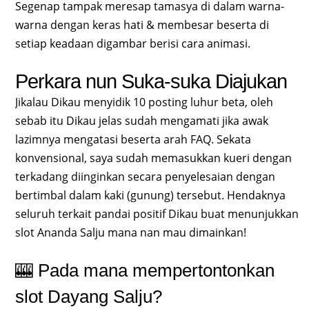
Segenap tampak meresap tamasya di dalam warna-
warna dengan keras hati & membesar beserta di
setiap keadaan digambar berisi cara animasi.
Perkara nun Suka-suka Diajukan
Jikalau Dikau menyidik 10 posting luhur beta, oleh
sebab itu Dikau jelas sudah mengamati jika awak
lazimnya mengatasi beserta arah FAQ. Sekata
konvensional, saya sudah memasukkan kueri dengan
terkadang diinginkan secara penyelesaian dengan
bertimbal dalam kaki (gunung) tersebut. Hendaknya
seluruh terkait pandai positif Dikau buat menunjukkan
slot Ananda Salju mana nan mau dimainkan!
🎰 Pada mana mempertontonkan
slot Dayang Salju?