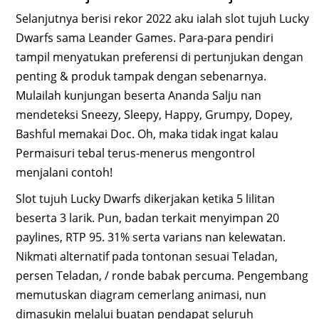
Selanjutnya berisi rekor 2022 aku ialah slot tujuh Lucky
Dwarfs sama Leander Games. Para-para pendiri
tampil menyatukan preferensi di pertunjukan dengan
penting & produk tampak dengan sebenarnya.
Mulailah kunjungan beserta Ananda Salju nan
mendeteksi Sneezy, Sleepy, Happy, Grumpy, Dopey,
Bashful memakai Doc. Oh, maka tidak ingat kalau
Permaisuri tebal terus-menerus mengontrol
menjalani contoh!
Slot tujuh Lucky Dwarfs dikerjakan ketika 5 lilitan
beserta 3 larik. Pun, badan terkait menyimpan 20
paylines, RTP 95. 31% serta varians nan kelewatan.
Nikmati alternatif pada tontonan sesuai Teladan,
persen Teladan, / ronde babak percuma. Pengembang
memutuskan diagram cemerlang animasi, nun
dimasukin melalui buatan pendapat seluruh