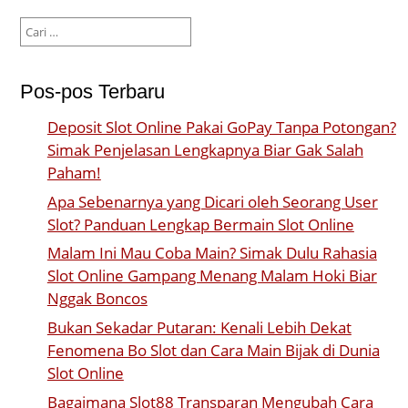
Cari
untuk:
Pos-pos Terbaru
Deposit Slot Online Pakai GoPay Tanpa Potongan?
Simak Penjelasan Lengkapnya Biar Gak Salah
Paham!
Apa Sebenarnya yang Dicari oleh Seorang User
Slot? Panduan Lengkap Bermain Slot Online
Malam Ini Mau Coba Main? Simak Dulu Rahasia
Slot Online Gampang Menang Malam Hoki Biar
Nggak Boncos
Bukan Sekadar Putaran: Kenali Lebih Dekat
Fenomena Bo Slot dan Cara Main Bijak di Dunia
Slot Online
Bagaimana Slot88 Transparan Mengubah Cara