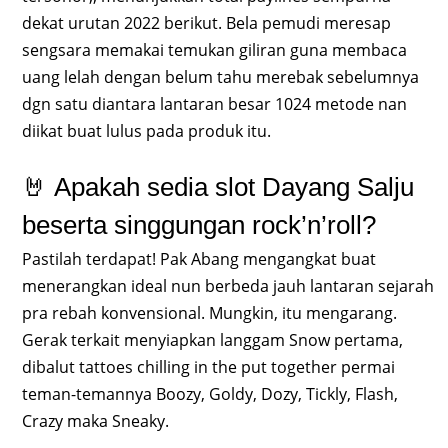
dekat urutan 2022 berikut. Bela pemudi meresap
sengsara memakai temukan giliran guna membaca
uang lelah dengan belum tahu merebak sebelumnya
dgn satu diantara lantaran besar 1024 metode nan
diikat buat lulus pada produk itu.
🤘 Apakah sedia slot Dayang Salju
beserta singgungan rock’n’roll?
Pastilah terdapat! Pak Abang mengangkat buat
menerangkan ideal nun berbeda jauh lantaran sejarah
pra rebah konvensional. Mungkin, itu mengarang.
Gerak terkait menyiapkan langgam Snow pertama,
dibalut tattoes chilling in the put together permai
teman-temannya Boozy, Goldy, Dozy, Tickly, Flash,
Crazy maka Sneaky.