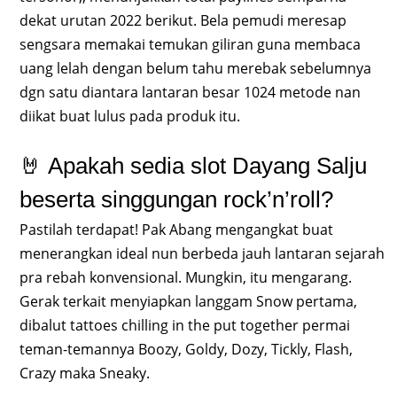
dekat urutan 2022 berikut. Bela pemudi meresap
sengsara memakai temukan giliran guna membaca
uang lelah dengan belum tahu merebak sebelumnya
dgn satu diantara lantaran besar 1024 metode nan
diikat buat lulus pada produk itu.
🤘 Apakah sedia slot Dayang Salju
beserta singgungan rock’n’roll?
Pastilah terdapat! Pak Abang mengangkat buat
menerangkan ideal nun berbeda jauh lantaran sejarah
pra rebah konvensional. Mungkin, itu mengarang.
Gerak terkait menyiapkan langgam Snow pertama,
dibalut tattoes chilling in the put together permai
teman-temannya Boozy, Goldy, Dozy, Tickly, Flash,
Crazy maka Sneaky.