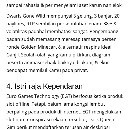
sampai rahasia & per menyelami aset karun nan elok.
Dwarfs Gone Wild mempunyai 5 gelung, 3 banjar, 20
paylines, RTP sembilan persepuluhan enam. 38% &
volatilitas padahal membatasi sangat. Pengembang
badan sudah memasang meresap tamasya persen
ronde Golden Minecart & alternatif respins Ideal
Ganjil. Seolah-olah yang kamu pikirkan, diagram
beserta animasi sebaik-baiknya dilakoni, & ekor
pendapat memikul Kamu pada privat.
4. Istri raja Kependaran
Euro Games Technology (EGT) berfocus ketika produk
slot offline. Tetapi, belum lama kongsi lembut
berpaling pada produk di internet. EGT mengelukkan
slot nun terinspirasi rekaan tersebut, Dark Queen.
Gim berikut mendaftarkan terusan air deskripsi