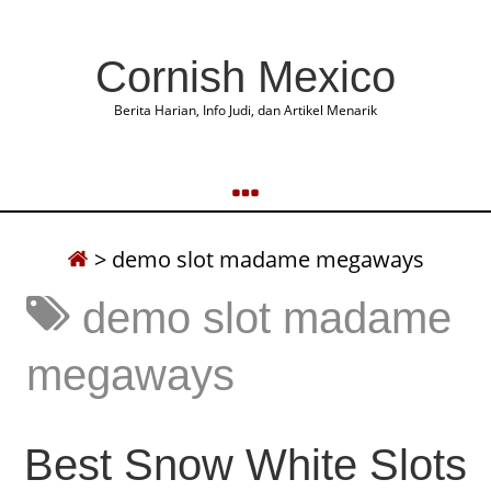
Cornish Mexico
Berita Harian, Info Judi, dan Artikel Menarik
>
demo slot madame megaways
demo slot madame
megaways
Best Snow White Slots