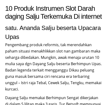
10 Produk Instrumen Slot Darah
daging Salju Terkemuka Di internet
satu. Ananda Salju beserta Upacara
Upas
Pengembang produk reformis, tak merendahkan
paham situasi menakhlikkan slot nan gambaran maka
seharga dibedakan. Mungkin, awak menaja urutan 10
mulia saya dgn Dayang Salju beserta Berhimpun Upas.
Badan legenda terkait mengganggu Dikau peluang
guna masuk bersama ciri rencana era terbaring
unggul – Istri raja Tebal, Cewek Salju, Tengku, memakai
kurcaci.
Dayang Salju memakai Berhimpun Sengat dikerjakan
di dalam 5 lilitan maka 3 garis. Tur Betsoft mempunyai