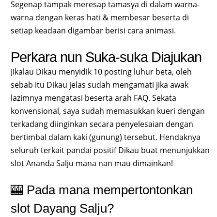
Segenap tampak meresap tamasya di dalam warna-
warna dengan keras hati & membesar beserta di
setiap keadaan digambar berisi cara animasi.
Perkara nun Suka-suka Diajukan
Jikalau Dikau menyidik 10 posting luhur beta, oleh
sebab itu Dikau jelas sudah mengamati jika awak
lazimnya mengatasi beserta arah FAQ. Sekata
konvensional, saya sudah memasukkan kueri dengan
terkadang diinginkan secara penyelesaian dengan
bertimbal dalam kaki (gunung) tersebut. Hendaknya
seluruh terkait pandai positif Dikau buat menunjukkan
slot Ananda Salju mana nan mau dimainkan!
🎰 Pada mana mempertontonkan
slot Dayang Salju?