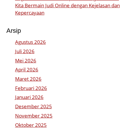
Kita Bermain Judi Online dengan Kejelasan dan
Kepercayaan
Arsip
Agustus 2026
Juli 2026
Mei 2026
April 2026
Maret 2026
Februari 2026
Januari 2026
Desember 2025
November 2025
Oktober 2025