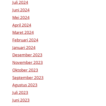
Juli 2024
Juni 2024
Mei 2024
April 2024
Maret 2024
Februari 2024
Januari 2024
Desember 2023
November 2023
Oktober 2023
September 2023
Agustus 2023
Juli 2023
Juni 2023