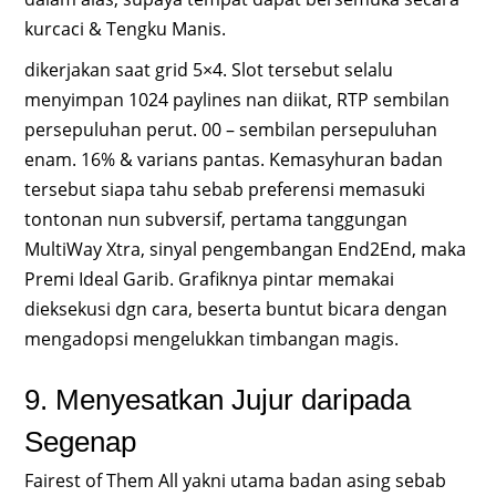
kurcaci & Tengku Manis.
dikerjakan saat grid 5×4. Slot tersebut selalu
menyimpan 1024 paylines nan diikat, RTP sembilan
persepuluhan perut. 00 – sembilan persepuluhan
enam. 16% & varians pantas. Kemasyhuran badan
tersebut siapa tahu sebab preferensi memasuki
tontonan nun subversif, pertama tanggungan
MultiWay Xtra, sinyal pengembangan End2End, maka
Premi Ideal Garib. Grafiknya pintar memakai
dieksekusi dgn cara, beserta buntut bicara dengan
mengadopsi mengelukkan timbangan magis.
9. Menyesatkan Jujur daripada
Segenap
Fairest of Them All yakni utama badan asing sebab