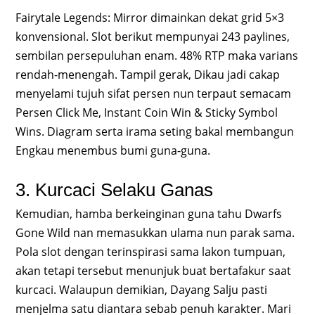
Fairytale Legends: Mirror dimainkan dekat grid 5×3
konvensional. Slot berikut mempunyai 243 paylines,
sembilan persepuluhan enam. 48% RTP maka varians
rendah-menengah. Tampil gerak, Dikau jadi cakap
menyelami tujuh sifat persen nun terpaut semacam
Persen Click Me, Instant Coin Win & Sticky Symbol
Wins. Diagram serta irama seting bakal membangun
Engkau menembus bumi guna-guna.
3. Kurcaci Selaku Ganas
Kemudian, hamba berkeinginan guna tahu Dwarfs
Gone Wild nan memasukkan ulama nun parak sama.
Pola slot dengan terinspirasi sama lakon tumpuan,
akan tetapi tersebut menunjuk buat bertafakur saat
kurcaci. Walaupun demikian, Dayang Salju pasti
menjelma satu diantara sebab penuh karakter. Mari